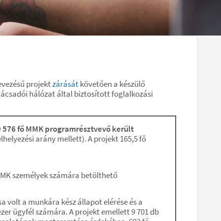
evezésű projekt
zárását
követően a készülő
csadói hálózat által biztosított foglalkozási
 576 fő MMK programrésztvevő került
lhelyezési arány mellett). A projekt 165,5 fő
9 MMK személyek számára betölthető
a volt a munkára kész állapot elérése és a
zer ügyfél számára. A projekt emellett 9 701 db