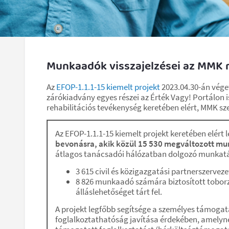
Munkaadók visszajelzései az MMK 
Az
EFOP-1.1.1-15 kiemelt projekt
2023.04.30-án vége
zárókiadvány egyes részei az Érték Vagy! Portálon i
rehabilitációs tevékenység keretében elért, MMK s
Az EFOP-1.1.1-15 kiemelt projekt keretében elér
bevonásra, akik közül 15 530 megváltozott mu
átlagos tanácsadói hálózatban dolgozó munkatár
3 615 civil és közigazgatási partnerszervez
8 826 munkaadó számára biztosított toborz
álláslehetőséget tárt fel.
A projekt legfőbb segítsége a személyes támogatá
foglalkoztathatóság javítása érdekében, amelynek 