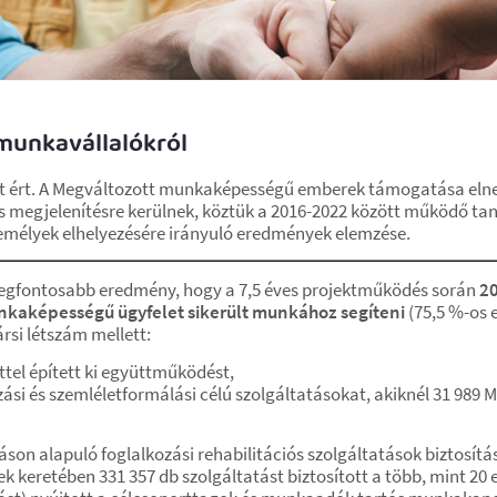
munkavállalókról
t ért. A Megváltozott munkaképességű emberek támogatása eln
s megjelenítésre kerülnek, köztük a 2016-2022 között működő taná
zemélyek elhelyezésére irányuló eredmények elemzése.
t legfontosabb eredmény, hogy a 7,5 éves projektműködés során
20
nkaképességű ügyfelet sikerült munkához segíteni
(75,5 %-os e
si létszám mellett:
ettel épített ki együttműködést,
ási és szemléletformálási célú szolgáltatásokat, akiknél 31 98
son alapuló foglalkozási rehabilitációs szolgáltatások biztosítás
keretében 331 357 db szolgáltatást biztosított a több, mint 20 e