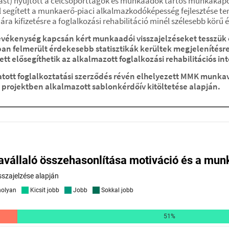
ást) nyújtott a célcsoporttagok és munkaadók tartós munkakap
 segített a munkaerő-piaci alkalmazkodóképesség fejlesztése te
a kifizetésre a foglalkozási rehabilitáció minél szélesebb kör
tevékenység kapcsán kért munkaadói visszajelzéseket tesszü
 felmerült érdekesebb statisztikák kerültek megjelenítésre
tt elősegíthetik az alkalmazott foglalkozási rehabilitációs
tott foglalkoztatási szerződés révén elhelyezett MMK munka
 projektben alkalmazott sablonkérdőív kitöltetése alapján.