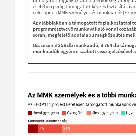
támogatott foglalkoztatást (bérköltségtámogat
esetében pedig támogatott képzés biztosításával
célcsoport (MMK személyek és munkaadók) számár
Az alábbiakban a támogatott foglalkoztatási 
programrésztvevő munkavállaló vonatkozásában
során, megfelelő adatalapú megközelítés melle
Összesen 3 356 db munkaadó, 8 764 db támoga
munkaadók egyénre szabott visszajelzésével a