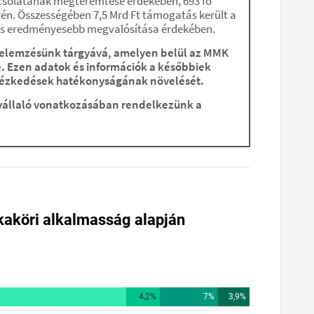
csolatának megteremtése érdekében, 693 fő
rén. Összességében 7,5 Mrd Ft támogatás került a
ű és eredményesebb megvalósítása érdekében.
k elemzésünk tárgyává, amelyen belül az MMK
. Ezen adatok és információk a későbbiek
 intézkedések hatékonyságának növelését.
vállaló vonatkozásában rendelkezünk a