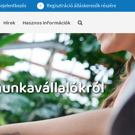
ejelentkezés
Regisztráció álláskeresők részére
Hírek
Hasznos információk
unkavállalókról