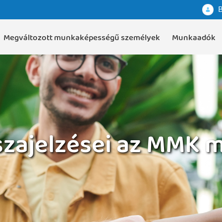
B
Megváltozott munkaképességű személyek
Munkaadók
zajelzései az MMK m