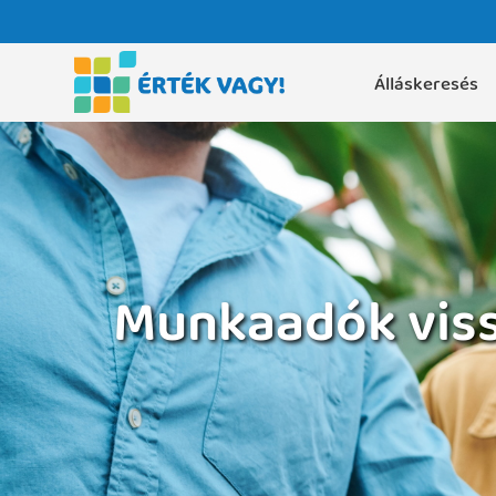
Álláskeresés
Munkaadók viss