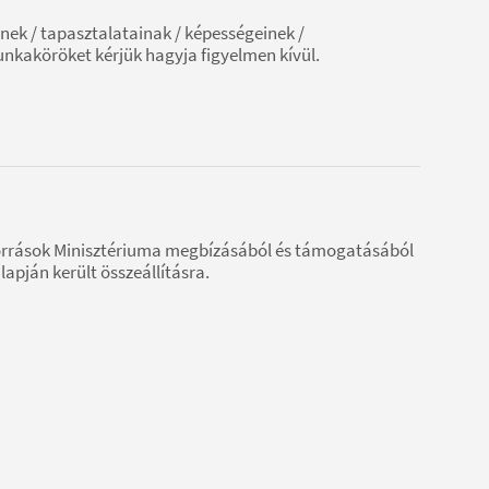
ek / tapasztalatainak / képességeinek /
nkaköröket kérjük hagyja figyelmen kívül.
rrások Minisztériuma megbízásából és támogatásából
lapján került összeállításra.