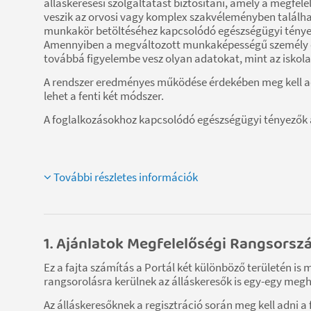
álláskeresési szolgáltatást biztosítani, amely a megfel
veszik az orvosi vagy komplex szakvéleményben találha
munkakör betöltéséhez kapcsolódó egészségügyi tényező
Amennyiben a megváltozott munkaképességű személy egé
továbbá figyelembe vesz olyan adatokat, mint az iskolai
A rendszer eredményes működése érdekében meg kell adni
lehet a fenti két módszer.
A foglalkozásokhoz kapcsolódó egészségügyi tényezők
További részletes információk
1. Ajánlatok Megfelelőségi Rangsorsz
Ez a fajta számítás a Portál két különböző területén is
rangsorolásra kerülnek az álláskeresők is egy-egy megh
Az álláskeresőknek a regisztráció során meg kell adni 