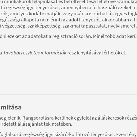
elő munkakörök felajánlását és betöltését teszi lehetővé számukra
tó egészségügyi tényezőket, amennyiben a felhasználó ezeket me
k, amelyek korlátozhatják, vagy akár ki is zárhatják egyes fogl
szségi állapota nem érinti az adott tényezőt, akkor abban a 
 végzettség, szakképzettség, szakmai tapasztalat, nyelvismeret, 
 ezeket az adatokat a regisztráció során. Minél több adat kerül 
 a
További részletes információk
rész lenyitásával érhetők el.
ámítása
 megjelenik. Rangsorolásra kerülnek egyfelől az álláskeresők rész
irdetett állásajánlat tekintetében.
a foglalkozás-egészségügyi kizáró-korlátozó tényezőket. Ezen tén