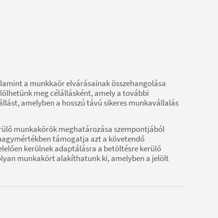
valamint a munkkaör elvárásainak összehangolása
lölhetünk meg célállásként, amely a további
 állást, amelyben a hosszú távú sikeres munkavállalás
ra kerülő munkakörök meghatározása szempontjából
e nagymértékben támogatja azt a követendő
lelően kerülnek adaptálásra a betöltésre kerülő
lyan munkakört alakíthatunk ki, amelyben a jelölt