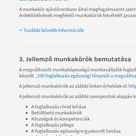
A munkakör ajánlórendszer által megfogalmazott szerte
érdeklődésének megfelelő munkakörök felvételét javas
További bővebb információk
3. Jellemző munkakörök bemutatása
A megváltozott munkaképességű munkavállalók foglal
készült
„100 foglalkozás egészségi tényezői a megvált
A jellemző munkakörök az alábbi linken érhetőek el:
htt
A jellemző munkakörök az alábbi szempontok alapján 
A foglalkozás rövid leírása
Betölthető munkakörök
Készségek és kompetenciák
A foglalkozás jellege
A foglalkozás egészségre gyakorolt hatása