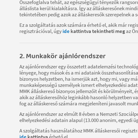
Összefoglalva tehát, az egészségügyi tényezők rangsor
álláslista kerül kialakításra. Így az álláskeresőnek min
tekintetében pedig azok az álláskeresők szerepelnek a s
Ez a szolgáltatás azok számára érhető el, akik már re
regisztrációval, úgy
ide
kattintva tekintheti meg
az Ön
2. Munkakör ajánlórendszer
Az ajánlórendszer egy összetett adatelemzési technológi
lényege, hogy mások és a mi adataink összehasonlítása
bizonyos helyzetben, ha ismerjük azt, hogy mi, vagy m
munkaképességű személyek ismert elhelyezkedési adatai
MMK álláskereső bizonyos jellemzőit és körülményeit, é
akik az álláskeresőhöz leginkább hasonló helyzetben v
fog az álláskereső számára megjeleníteni javasolt munk
Az ajánlórendszer az elmúlt 8 évben a Nemzeti Szociálpo
elhelyezkedési adatain alapul (13.000 anonim, egyedi ü
A szolgáltatás használatához MMK álláskeresői regisztr
ide
kattintva
érhető el.