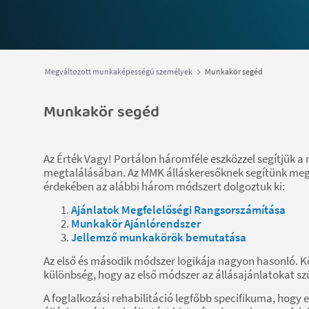
Megváltozott munkaképességű személyek
Munkakör segéd
Munkakör segéd
Az Érték Vagy! Portálon háromféle eszközzel segítjük 
megtalálásában. Az MMK álláskeresőknek segítünk megta
érdekében az alábbi három módszert dolgoztuk ki:
Ajánlatok Megfelelőségi Rangsorszámítása
Munkakör Ajánlórendszer
Jellemző munkakörök bemutatása
Az első és második módszer logikája nagyon hasonló. K
különbség, hogy az első módszer az állásajánlatokat sz
A foglalkozási rehabilitáció legfőbb specifikuma, hog