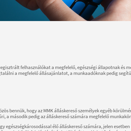
a regisztrált felhasználókat a megfelelő, egészségi állapotnak
lálni a megfelelő állásajánlatot, a munkaadóknak pedig segítün
özös bennük, hogy az MMK álláskereső személyek egyéb körülmény
űri, a második pedig az álláskereső számára megfelelő munkakör
y egy egészségkárosodással élő álláskereső számára, jelen esetb