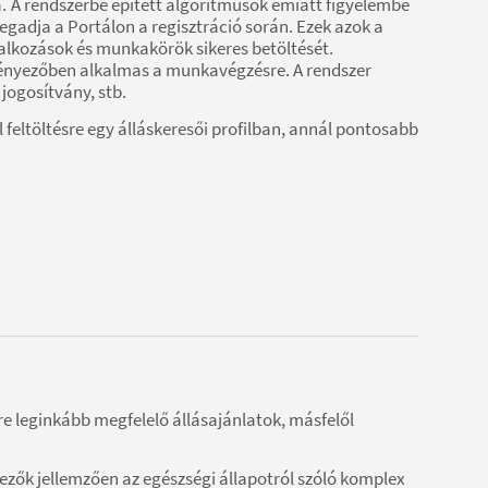
.
A rendszerbe épített algoritmusok emiatt figyelembe
gadja a Portálon a regisztráció során. Ezek azok a
alkozások és munkakörök sikeres betöltését.
tényezőben alkalmas a munkavégzésre. A rendszer
jogosítvány, stb.
feltöltésre egy álláskeresői profilban, annál pontosabb
ére leginkább megfelelő állásajánlatok, másfelől
yezők jellemzően az egészségi állapotról szóló komplex