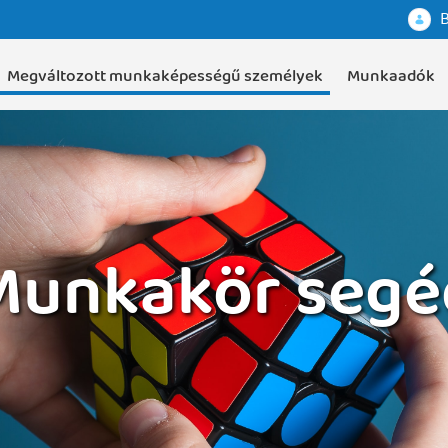
B
Megváltozott munkaképességű személyek
Munkaadók
Munkakör segé