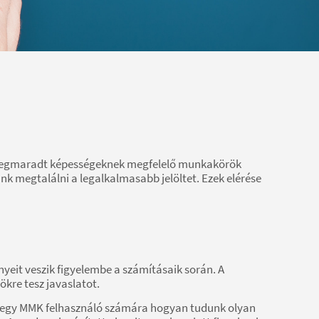
 és megmaradt képességeknek megfelelő munkakörök
k megtalálni a legalkalmasabb jelöltet. Ezek elérése
eit veszik figyelembe a számításaik során. A
ökre tesz javaslatot.
en egy MMK felhasználó számára hogyan tudunk olyan