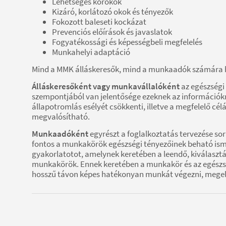
Lehetséges kórokok
Kizáró, korlátozó okok és tényezők
Fokozott baleseti kockázat
Prevenciós előírások és javaslatok
Fogyatékossági és képességbeli megfelelés
Munkahelyi adaptáció
Mind a MMK álláskeresők, mind a munkaadók számára h
Álláskeresőként vagy munkavállalóként
az egészségi
szempontjából van jelentősége ezeknek az információkna
állapotromlás esélyét csökkenti, illetve a megfelelő cé
megvalósítható.
Munkaadóként
egyrészt a foglalkoztatás tervezése s
fontos a munkakörök egészségi tényezőinek beható ism
gyakorlatotot, amelynek keretében a leendő, kiválaszt
munkakörök. Ennek keretében a munkakör és az egészség
hosszű távon képes hatékonyan munkát végezni, megelő