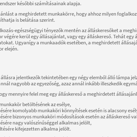
rendszer későbbi számításainak alapja.
 ajánlást a meghirdetett munkakörre, hogy ahhoz milyen foglalko
hatja is belátása szerint.
lalkozás-egészségügyi tényezők mentén az álláskeresőket a meghi
 sor végére kerül egy állásajánlat, vagy egy álláskereső. Tehát eg
ánlatokat. Ugyanígy a munkaadók esetében, a meghirdetett állás
or elején.
állásra jelentkezők tekintetében egy négy elemből álló lámpa jelz
annál nagyobb az egyezőség, azaz annál inkább illeszkedik egymás
y mennyire felel meg egy álláskereső a meghirdetett állásajánla
 munkakör betöltésének az esélye,
tésére komolyabb munkaköri könnyítések esetén is alacsony esél
ésére bizonyos munkaköri módosítások esetén az álláskereső val
ésére nagy valószínűséggel alkalmas jelölt,
ésére kifejezetten alkalma jelölt.