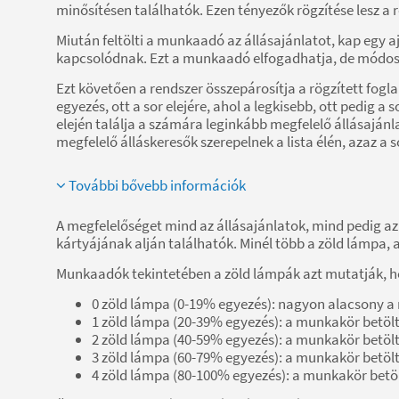
minősítésen találhatók. Ezen tényezők rögzítése lesz a 
Miután feltölti a munkaadó az állásajánlatot, kap egy
kapcsolódnak. Ezt a munkaadó elfogadhatja, de módosít
Ezt követően a rendszer összepárosítja a rögzített fog
egyezés, ott a sor elejére, ahol a legkisebb, ott pedig a
elején találja a számára leginkább megfelelő állásaj
megfelelő álláskeresők szerepelnek a lista élén, azaz a s
További bővebb információk
A megfelelőséget mind az állásajánlatok, mind pedig az 
kártyájának alján találhatók. Minél több a zöld lámpa, 
Munkaadók tekintetében a zöld lámpák azt mutatják, hog
0 zöld lámpa (0-19% egyezés): nagyon alacsony a
1 zöld lámpa (20-39% egyezés): a munkakör betöl
2 zöld lámpa (40-59% egyezés): a munkakör betölt
3 zöld lámpa (60-79% egyezés): a munkakör betölt
4 zöld lámpa (80-100% egyezés): a munkakör betölt