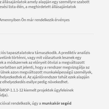
z állásajánlatok amely alapján egy személyre szabott
esési lista élén, a meghirdetett állásajánlatok
t. Amennyiben Ön már rendelkezik érvényes
iós tapasztalatokra támaszkodik. A prediktív analízis
elünk történni, vagy mit választunk lesznek egy
ek a módszernek az előnyeit ötvözi a megváltozott
latban azt jelenti, hogy a rendszer megvizsgálja az
a kerülnek azon megváltozott munkaképességű személyek,
elyezkedtek el. Az ajánlórendszer tehát ezek alapján
z elhelyezkedés esélye pedig növekedhet.
TÁMOP-1.1.1-12 kiemelt projektek ügyfeleinek
dja).
cióval rendelkezik, úgy a
munkakör segéd