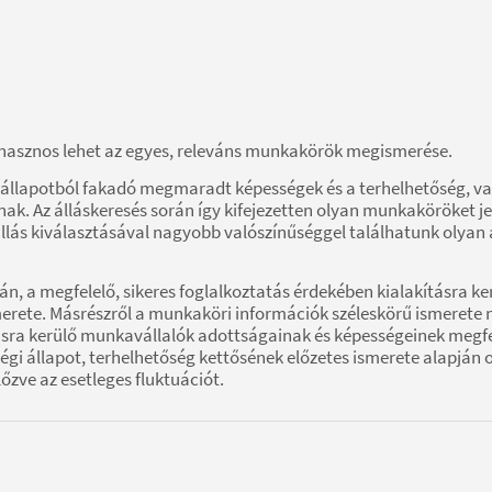
asznos lehet az egyes, releváns munkakörök megismerése.
 állapotból fakadó megmaradt képességek és a terhelhetőség, 
k. Az álláskeresés során így kifejezetten olyan munkaköröket je
lállás kiválasztásával nagyobb valószínűséggel találhatunk olyan
orán, a megfelelő, sikeres foglalkoztatás érdekében kialakítás
erete. Másrészről a munkaköri információk széleskörű ismeret
ásra kerülő munkavállalók adottságainak és képességeinek megfe
i állapot, terhelhetőség kettősének előzetes ismerete alapján o
zve az esetleges fluktuációt.