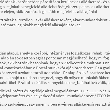
olásának köszönhetően párosításra kerülnek az álláskeresők és a
dig a leginkább megfelelő álláslehetőségek szerepelnek az állásker
or elején, akik számára leginkább megfelel az állásajánlat.
gisztráltak a Portálon - akár álláskeresőként, akár munkaadókén
 számára leginkább megfelelő állásajánlatokat.
án alapul, amely a korábbi, intézményes foglalkozási rehabilitác
 alapján sok esetben egész pontosan megjósolható, hogy mi fog v
ások, akik hozzánk hasonlóak, hogyan viselkedtek a múltban. Enn
 vonatkozásában a Portál munkakör ajánlórendszere. Ez a gyakor
s összeveti azokat a tárolt adatokkal. Ez alapján kiválasztásr
annak, majd a rendszer megnézi, hogy ők milyen munkakörökben h
aköröket. Ezáltal a célállás könnyebben megtalálhatóvá válik, a
litikai Intézet és jogelődje által megvalósított EFOP-1.1.1-15 és 
gyfélparaméter és elhelyezkedési adat – munkakör neve / FEOR kó
áció szükséges, vagy amennyiben érvényes álláskeresői regisztrá