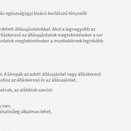
zás-egészségügyi kizáró-korlátozó tényezők
rdetett állásajánlatokkal. Ahol a legnagyobb az
y álláskereső az állásajánlatok megtekintésekor a sor
ajánlatok megtekintésekor a munkakörnek leginkább
i. A lámpák az adott állásajánlat vagy álláskereső
hoz az álláskereső és az állásajánlat.
tnak, az alábbiak szerint:
y van,
ószínűleg alkalmas lehet,