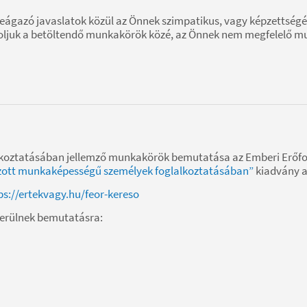
ágazó javaslatok közül az Önnek szimpatikus, vagy képzettségén
oljuk a betöltendő munkakörök közé, az Önnek nem megfelelő mu
koztatásában jellemző munkakörök bemutatása az Emberi Erőfo
ozott munkaképességű személyek foglalkoztatásában”
kiadvány a
ps://ertekvagy.hu/feor-kereso
kerülnek bemutatásra: