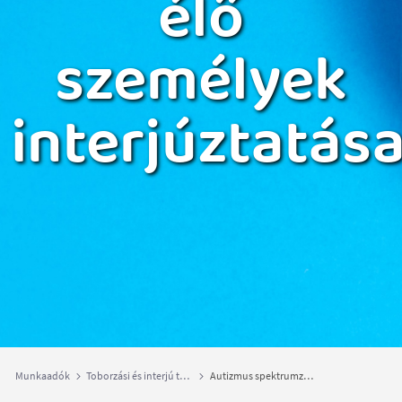
élő
személyek
interjúztatás
Munkaadók
Toborzási és interjú technikák
Autizmus spektrumzavarral élő személyek interjúztatása