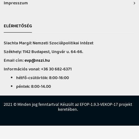
Impresszum
ELÉRHETŐSÉG
Slachta Margit Nemzeti Szociálpolitikai Intézet
Székhely: 1142 Budapest, Ungvár u. 64-66.
Email cím:
evp@nszi.hu
Információs vonal: +36 30 682-6371
hétfő-csütörtök: 8:00-16:00
péntek: 8:00-14.00
2021 © Minden jog fenntartva! Készült az EFOP-1.9.3-VEKOP-17 projekt
keretében.