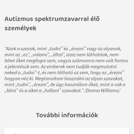
Autizmus spektrumzavarral élő
személyek
"Azok a szavak, mint „tudni” és „érezni” vagy az olyanok,
mint az „ez”, „valami”, „által”, azaz nem láthatóak, nem
lehet őket megfogni sem, vagyis számomra nem volt fontos
a jelentésük sem. Az emberek nem tudják megmutatni
neked a „tudni”-t, és nem látható az sem, hogy az „érezni”
hogyan néz ki. Megtanultam használni az olyan szavakat,
mint „tudni”, „érezni”, de úgy használom őket, mint a vak a
„látni” és a siket a „hallani” szavakat.” /Donna Williams/
További információk