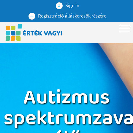
Sign In
Regisztráció álláskeresők részére
Autizmus
spektrumzava