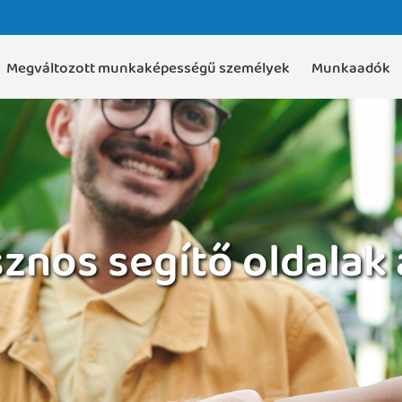
Megváltozott munkaképességű személyek
Munkaadók
znos segítő oldalak