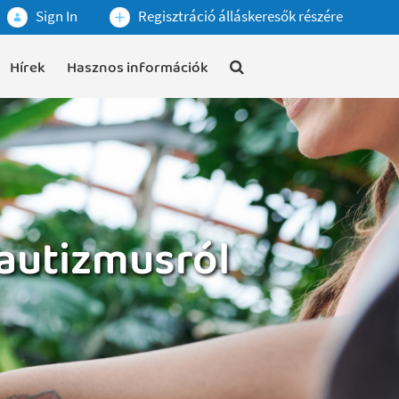
Sign In
Regisztráció álláskeresők részére
Hírek
Hasznos információk
 autizmusról