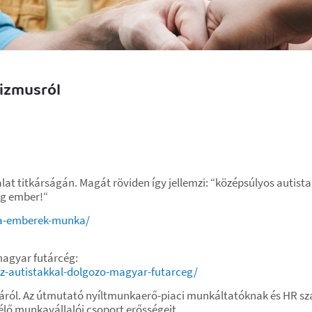
tizmusról
at titkárságán. Magát röviden így jellemzi: “középsúlyos autista, 
og ember!“
ta-emberek-munka/
magyar futárcég:
az-autistakkal-dolgozo-magyar-futarceg/
sáról. Az útmutató nyíltmunkaerő-piaci munkáltatóknak és HR sz
lő munkavállalói csoport erősségeit.