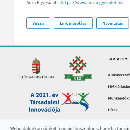
Aura Egyesület –
https://www.auraegyesulet.hu
Vissza
Link másolása
Nyomtatás
TARTALOM
Álláskeresé
MMK álláske
Munkaadókn
Hírek
Hasznos in
Weboldalunkon sütiket (cookie) használunk, hogy biztonság