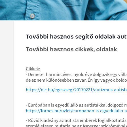
További hasznos segítő oldalak au
További hasznos cikkek, oldalak
Cikkek:
- Demeter harmincéves, nyolc éve dolgozik egy vállal
de ez nem különösebben zavar. Én így vagyok bold
https://nlc.hu/egeszseg/20170221/autizmus-autis
- Európában is egyedülálló az autistákkal dolgozó 
https://forbes.hu/uzlet/europaban-is-egyedulallo-
- Rövid kiadvány az autista emberek foglalkoztatá
szemléletesen mutatja be az Asperger szidrómával é