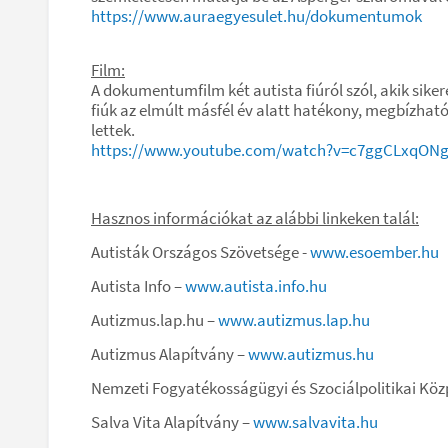
https://www.auraegyesulet.hu/dokumentumok
Film:
A dokumentumfilm két autista fiúról szól, akik sike
fiúk az elmúlt másfél év alatt hatékony, megbízha
lettek.
https://www.youtube.com/watch?v=c7ggCLxqONg
Hasznos információkat az alábbi linkeken talál:
Autisták Országos Szövetsége -
www.esoember.hu
Autista Info –
www.autista.info.hu
Autizmus.lap.hu –
www.autizmus.lap.hu
Autizmus Alapítvány –
www.autizmus.hu
Nemzeti Fogyatékosságügyi és Szociálpolitikai Kö
Salva Vita Alapítvány –
www.salvavita.hu