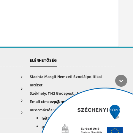
ELÉRHETŐSÉG
Slachta Margit Nemzeti Szociálpolitikai
Intézet
Székhely: 1142 Budapest, Ungvár u. 64-66.
Email cím:
evp@nszi.hu
Információs vonal: +36 30 682-6371
hétfő-csütörtök: 8:00-16:00
péntek: 8:00-14.00