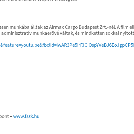
resen munkába álltak az Airmax Cargo Budapest Zrt.-nél. A film elk
tó adminisztratív munkaerővé váltak, és mindketten sokkal nyi
&feature=youtu.be&fbclid=IwAR3Pe5IrFJCIOspYVeBJ6EoJgpCP
zpont –
www.fszk.hu