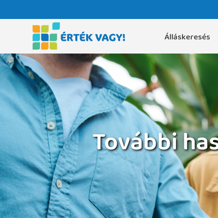
Álláskeresés
További has