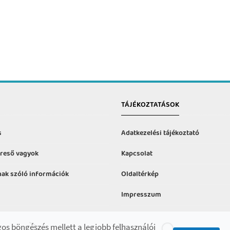
TÁJÉKOZTATÁSOK
s
Adatkezelési tájékoztató
reső vagyok
Kapcsolat
ak szóló információk
Oldaltérkép
Impresszum
formációk
os böngészés mellett a legjobb felhasználói