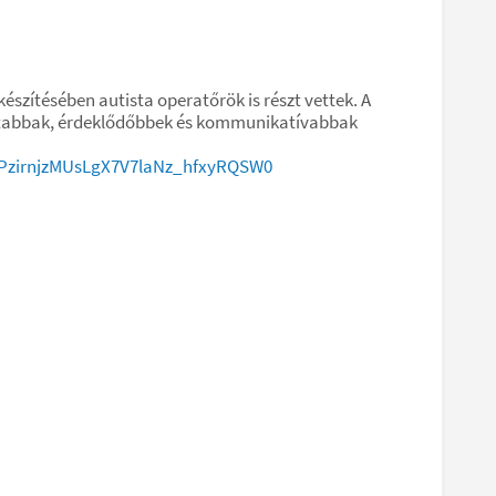
észítésében autista operatőrök is részt vettek. A
tottabbak, érdeklődőbbek és kommunikatívabbak
5PzirnjzMUsLgX7V7laNz_hfxyRQSW0