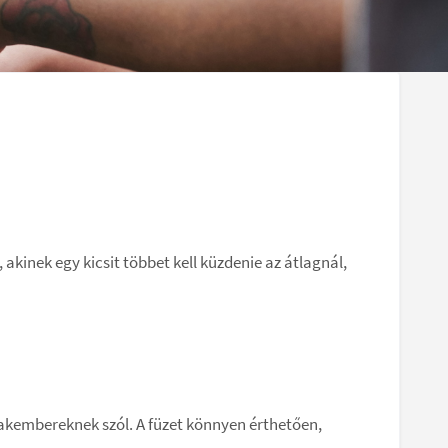
akinek egy kicsit többet kell küzdenie az átlagnál,
akembereknek szól. A füzet könnyen érthetően,