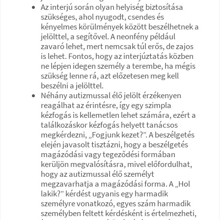
Az interjú során olyan helyiség biztosítása
szükséges, ahol nyugodt, csendes és
kényelmes körülmények között beszélhetnek a
jelölttel, a segítővel. A neonfény például
zavaró lehet, mert nemcsak túl erős, de zajos
is lehet. Fontos, hogy az interjúztatás közben
ne lépjen idegen személy a terembe, ha mégis
szükség lenne rá, azt előzetesen meg kell
beszélni a jelölttel.
Néhány autizmussal élő jelölt érzékenyen
reagálhat az érintésre, így egy szimpla
kézfogás is kellemetlen lehet számára, ezért a
találkozáskor kézfogás helyett tanácsos
megkérdezni, „Fogjunk kezet?”. A beszélgetés
elején javasolt tisztázni, hogy a beszélgetés
magázódási vagy tegeződési formában
kerüljön megvalósításra, mivel előfordulhat,
hogy az autizmussal élő személyt
megzavarhatja a magázódási forma. A „Hol
lakik?” kérdést ugyanis egy harmadik
személyre vonatkozó, egyes szám harmadik
személyben feltett kérdésként is értelmezheti,