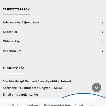
TÁJÉKOZTATÁSOK
Adatkezelési tájékoztató
Kapcsolat
Oldaltérkép
Impresszum
ELÉRHETŐSÉG
Slachta Margit Nemzeti Szociálpolitikai Intézet
Székhely: 1142 Budapest, Ungvár u. 64-66.
Email cím:
evp@nszi.hu
Információs vonal: +36 30 682-6371
Weboldalunkon sütiket (cookie) használunk, hogy