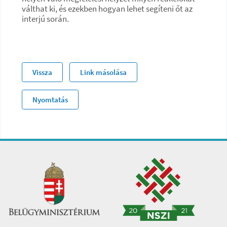
válthat ki, és ezekben hogyan lehet segíteni őt az
interjú során.
Vissza
Link másolása
Nyomtatás