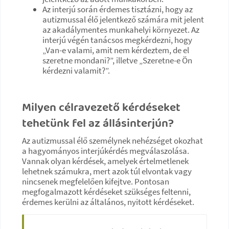
Az interjú során érdemes tisztázni, hogy az
autizmussal élő jelentkező számára mit jelent
az akadálymentes munkahelyi környezet. Az
interjú végén tanácsos megkérdezni, hogy
„Van-e valami, amit nem kérdeztem, de el
szeretne mondani?”, illetve „Szeretne-e Ön
kérdezni valamit?”.
Milyen célravezető kérdéseket
tehetünk fel az állásinterjún?
Az autizmussal élő személynek nehézséget okozhat
a hagyományos interjúkérdés megválaszolása.
Vannak olyan kérdések, amelyek értelmetlenek
lehetnek számukra, mert azok túl elvontak vagy
nincsenek megfelelően kifejtve. Pontosan
megfogalmazott kérdéseket szükséges feltenni,
érdemes kerülni az általános, nyitott kérdéseket.