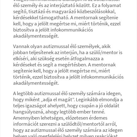
élő személy és az interjúztató között. Ez a folyamat
segítő, tisztázó és magyarázó közbeszólásokkal,
kérdésekkel támogatható. A mentornak segítenie
kell, hogy a jelölt megértse mi, miért történik, ezzel
biztosítva a jelölt infokommunikációs
akadálymentességét.
Vannak olyan autizmussal élő személyek, akik
jobban teljesítenek az interjún, ha a szülő/mentor is
elkíséri, aki szükség esetén átfogalmazza a
kérdéseket és segít a megértésben. A mentornak
segítenie kell, hogy a jelölt megértse mi, miért
történik, ezzel biztosítva a jelölt infokommunikációs
akadálymentességét.
A legtöbb autizmussal élő személy számára idegen,
hogy miként „adja el magát”. Leginkább elmondja a
teljes igazságot ahelyett, hogy csupán a jó oldalát
hangsúlyozná, ahogy legtöbb ember tenné.
Amennyiben lehetséges, előzetesen érdemes
információt szerezni a szülődtől/mentortól arról,
hogy az autizmussal élő személy számára az idegen
helyen való megfelelési helyzet milyen reakciókat