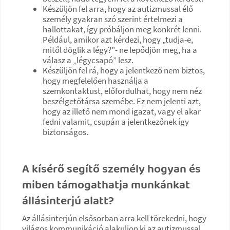
Készüljön fel arra, hogy az autizmussal élő
személy gyakran szó szerint értelmezi a
hallottakat, így próbáljon meg konkrét lenni.
Például, amikor azt kérdezi, hogy „tudja-e,
mitől döglik a légy?”- ne lepődjön meg, ha a
válasz a „légycsapó” lesz.
Készüljön fel rá, hogy a jelentkező nem biztos,
hogy megfelelően használja a
szemkontaktust, előfordulhat, hogy nem néz
beszélgetőtársa szemébe. Ez nem jelenti azt,
hogy az illető nem mond igazat, vagy el akar
fedni valamit, csupán a jelentkezőnek így
biztonságos.
A kísérő segítő személy hogyan és
miben támogathatja munkánkat
állásinterjú alatt?
Az állásinterjún elsősorban arra kell törekedni, hogy
világos kommunikáció alakuljon ki az autizmussal