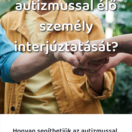
autizmussal élő
személy
interjúztatását?
Hogyan segíthetjük az autizmussal