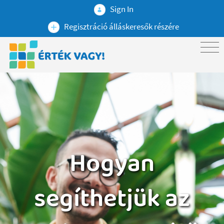
Sign In
Regisztráció álláskeresők részére
Hogyan
segíthetjük az