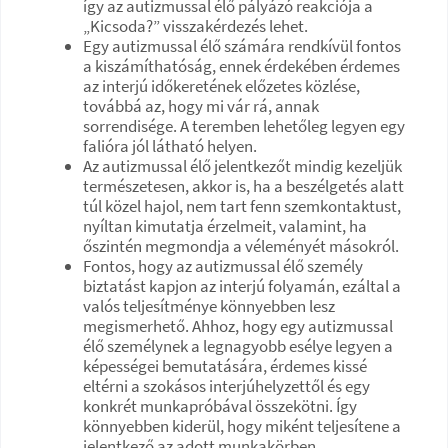
így az autizmussal élő pályázó reakciója a
„Kicsoda?” visszakérdezés lehet.
Egy autizmussal élő számára rendkívül fontos
a kiszámíthatóság, ennek érdekében érdemes
az interjú időkeretének előzetes közlése,
továbbá az, hogy mi vár rá, annak
sorrendisége. A teremben lehetőleg legyen egy
falióra jól látható helyen.
Az autizmussal élő jelentkezőt mindig kezeljük
természetesen, akkor is, ha a beszélgetés alatt
túl közel hajol, nem tart fenn szemkontaktust,
nyíltan kimutatja érzelmeit, valamint, ha
őszintén megmondja a véleményét másokról.
Fontos, hogy az autizmussal élő személy
biztatást kapjon az interjú folyamán, ezáltal a
valós teljesítménye könnyebben lesz
megismerhető. Ahhoz, hogy egy autizmussal
élő személynek a legnagyobb esélye legyen a
képességei bemutatására, érdemes kissé
eltérni a szokásos interjúhelyzettől és egy
konkrét munkapróbával összekötni. Így
könnyebben kiderül, hogy miként teljesítene a
jelentkező az adott munkakörben.