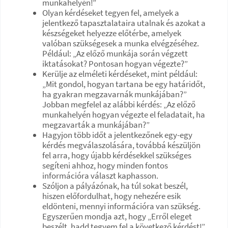
munkahelyén!”
Olyan kérdéseket tegyen fel, amelyek a
jelentkező tapasztalataira utalnak és azokat a
készségeket helyezze előtérbe, amelyek
valóban szükségesek a munka elvégzéséhez.
Például: „Az előző munkája során végzett
iktatásokat? Pontosan hogyan végezte?”
Kerülje az elméleti kérdéseket, mint például:
„Mit gondol, hogyan tartana be egy határidőt,
ha gyakran megzavarnák munkájában?”
Jobban megfelel az alábbi kérdés: „Az előző
munkahelyén hogyan végezte el feladatait, ha
megzavarták a munkájában?”
Hagyjon több időt a jelentkezőnek egy-egy
kérdés megválaszolására, továbbá készüljön
fel arra, hogy újabb kérdésekkel szükséges
segíteni ahhoz, hogy minden fontos
információra választ kaphasson.
Szóljon a pályázónak, ha túl sokat beszél,
hiszen előfordulhat, hogy nehezére esik
eldönteni, mennyi információra van szükség.
Egyszerűen mondja azt, hogy „Erről eleget
beszélt, hadd tegyem fel a következő kérdést!”