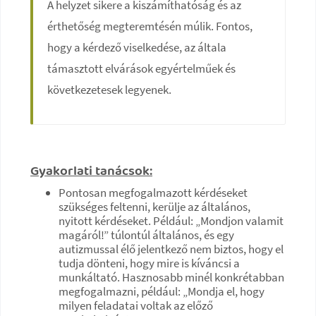
A helyzet sikere a kiszámíthatóság és az
érthetőség megteremtésén múlik. Fontos,
hogy a kérdező viselkedése, az általa
támasztott elvárások egyértelműek és
következetesek legyenek.
Gyakorlati tanácsok:
Pontosan megfogalmazott kérdéseket
szükséges feltenni, kerülje az általános,
nyitott kérdéseket. Például: „Mondjon valamit
magáról!” túlontúl általános, és egy
autizmussal élő jelentkező nem biztos, hogy el
tudja dönteni, hogy mire is kíváncsi a
munkáltató. Hasznosabb minél konkrétabban
megfogalmazni, például: „Mondja el, hogy
milyen feladatai voltak az előző