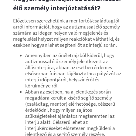
élő személy interjúztatását?
Előzetesen szerezhetünk a mentortól/családtagtól
arról információt, hogy az autizmussal élő személy
számára az idegen helyen való megjelenés és
megfelelési helyzet milyen reakciókat válthat ki, és
ezekben hogyan lehet segíteni őt az interjú során.
Amennyiben az önéletrajzból kiderül, hogy
autizmussal élő személy jelentkezett az
állásinterjúra, abban az esetben érdemes
elsősorban írásban tájékoztatni a pályázót az
interjú időpontjáról, helyszínéről és
körülményeiről.
Abban az esetben, ha a jelentkezés során
megadásra került a kísérő segítő személy
(családtag, mentor) elérhetősége, célszerű
érdeklődni, hogy milyen sajátos
szükségleteket ajánlatos megteremteni az
interjú alatt. Célszerű lehet az
interjúkérdéseket előzetesen megküldeni a
jelentkező és a segítő személy részére.