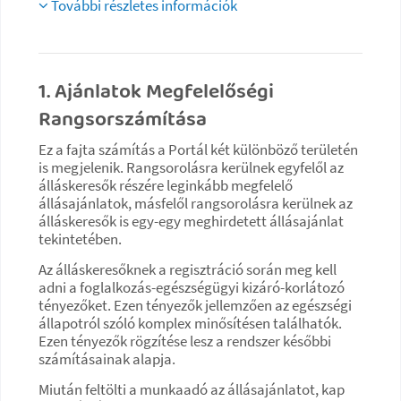
További részletes információk
1. Ajánlatok Megfelelőségi
Rangsorszámítása
Ez a fajta számítás a Portál két különböző területén
is megjelenik. Rangsorolásra kerülnek egyfelől az
álláskeresők részére leginkább megfelelő
állásajánlatok, másfelől rangsorolásra kerülnek az
álláskeresők is egy-egy meghirdetett állásajánlat
tekintetében.
Az álláskeresőknek a regisztráció során meg kell
adni a foglalkozás-egészségügyi kizáró-korlátozó
tényezőket. Ezen tényezők jellemzően az egészségi
állapotról szóló komplex minősítésen találhatók.
Ezen tényezők rögzítése lesz a rendszer későbbi
számításainak alapja.
Miután feltölti a munkaadó az állásajánlatot, kap