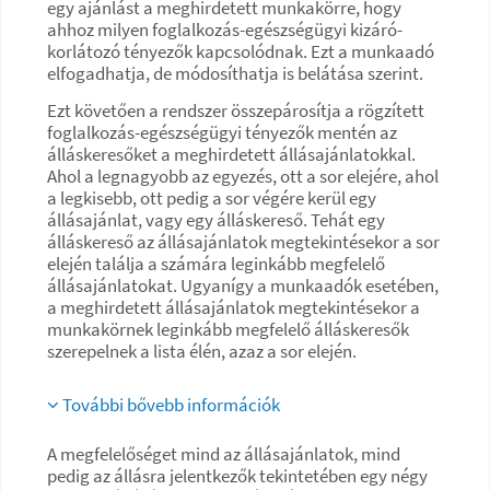
egy ajánlást a meghirdetett munkakörre, hogy
ahhoz milyen foglalkozás-egészségügyi kizáró-
korlátozó tényezők kapcsolódnak. Ezt a munkaadó
elfogadhatja, de módosíthatja is belátása szerint.
Ezt követően a rendszer összepárosítja a rögzített
foglalkozás-egészségügyi tényezők mentén az
álláskeresőket a meghirdetett állásajánlatokkal.
Ahol a legnagyobb az egyezés, ott a sor elejére, ahol
a legkisebb, ott pedig a sor végére kerül egy
állásajánlat, vagy egy álláskereső. Tehát egy
álláskereső az állásajánlatok megtekintésekor a sor
elején találja a számára leginkább megfelelő
állásajánlatokat. Ugyanígy a munkaadók esetében,
a meghirdetett állásajánlatok megtekintésekor a
munkakörnek leginkább megfelelő álláskeresők
szerepelnek a lista élén, azaz a sor elején.
További bővebb információk
A megfelelőséget mind az állásajánlatok, mind
pedig az állásra jelentkezők tekintetében egy négy