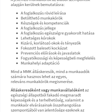
alapján kerülnek bemutatásra:
A foglalkozás rövid leírása
Betölthető munkakörök
Készségek és kompetenciák
A foglalkozás jellege
A foglalkozás egészségre gyakorolt hatása
Lehetséges kórokok
Kizáró, korlátozó okok és tényezők
Fokozott baleseti kockázat
Prevenciós előírások és javaslatok
Fogyatékossági és képességbeli megfelelés
Munkahelyi adaptáció
Mind a MMK álláskeresők, mind a munkaadók
számára hasznos lehet az egyes,
releváns munkakörök megismerése.
Álláskeresőként vagy munkavállalóként
az
egészségi állapotból fakadó megmaradt
képességek és a terhelhetőség, valamint a
munkkaör elvárásainak összehangolása
szempontjából van jelentősége ezeknek az