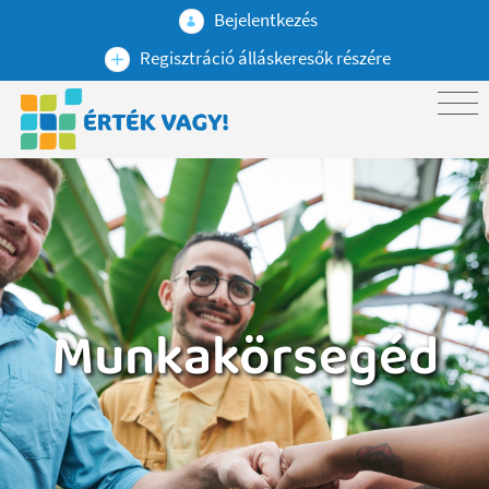
Bejelentkezés
Regisztráció álláskeresők részére
Munkakörsegéd