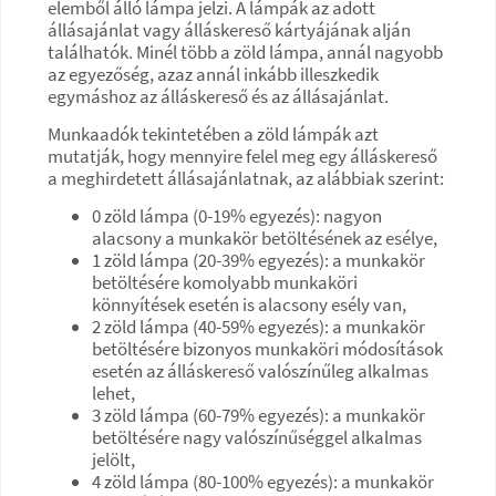
elemből álló lámpa jelzi. A lámpák az adott
állásajánlat vagy álláskereső kártyájának alján
találhatók. Minél több a zöld lámpa, annál nagyobb
az egyezőség, azaz annál inkább illeszkedik
egymáshoz az álláskereső és az állásajánlat.
Munkaadók tekintetében a zöld lámpák azt
mutatják, hogy mennyire felel meg egy álláskereső
a meghirdetett állásajánlatnak, az alábbiak szerint:
0 zöld lámpa (0-19% egyezés): nagyon
alacsony a munkakör betöltésének az esélye,
1 zöld lámpa (20-39% egyezés): a munkakör
betöltésére komolyabb munkaköri
könnyítések esetén is alacsony esély van,
2 zöld lámpa (40-59% egyezés): a munkakör
betöltésére bizonyos munkaköri módosítások
esetén az álláskereső valószínűleg alkalmas
lehet,
3 zöld lámpa (60-79% egyezés): a munkakör
betöltésére nagy valószínűséggel alkalmas
jelölt,
4 zöld lámpa (80-100% egyezés): a munkakör