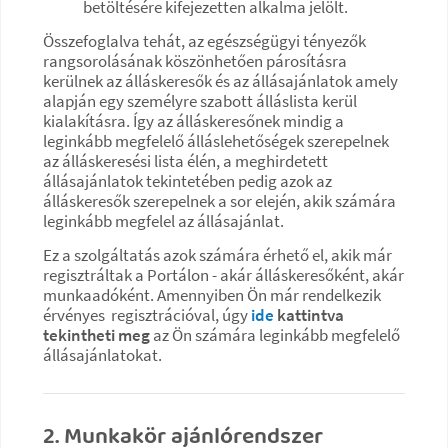
betöltésére kifejezetten alkalma jelölt.
Összefoglalva tehát, az egészségügyi tényezők
rangsorolásának köszönhetően párosításra
kerülnek az álláskeresők és az állásajánlatok amely
alapján egy személyre szabott álláslista kerül
kialakításra. Így az álláskeresőnek mindig a
leginkább megfelelő álláslehetőségek szerepelnek
az álláskeresési lista élén, a meghirdetett
állásajánlatok tekintetében pedig azok az
álláskeresők szerepelnek a sor elején, akik számára
leginkább megfelel az állásajánlat.
Ez a szolgáltatás azok számára érhető el, akik már
regisztráltak a Portálon - akár álláskeresőként, akár
munkaadóként. Amennyiben Ön már rendelkezik
érvényes regisztrációval, úgy
ide
kattintva
tekintheti meg
az Ön számára leginkább megfelelő
állásajánlatokat.
2. Munkakör ajánlórendszer