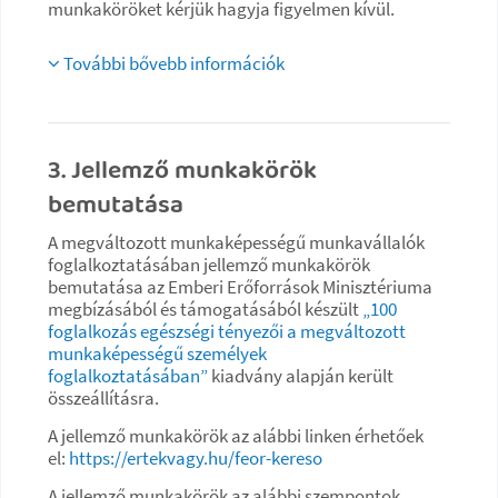
munkaköröket kérjük hagyja figyelmen kívül.
További bővebb információk
3. Jellemző munkakörök
bemutatása
A megváltozott munkaképességű munkavállalók
foglalkoztatásában jellemző munkakörök
bemutatása az Emberi Erőforrások Minisztériuma
megbízásából és támogatásából készült
„100
foglalkozás egészségi tényezői a megváltozott
munkaképességű személyek
foglalkoztatásában”
kiadvány alapján került
összeállításra.
A jellemző munkakörök az alábbi linken érhetőek
el:
https://ertekvagy.hu/feor-kereso
A jellemző munkakörök az alábbi szempontok