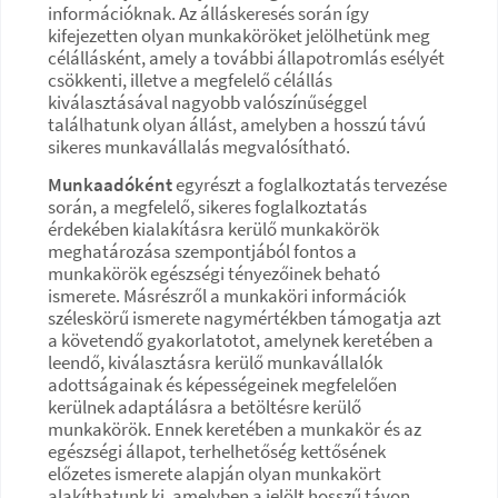
információknak. Az álláskeresés során így
kifejezetten olyan munkaköröket jelölhetünk meg
célállásként, amely a további állapotromlás esélyét
csökkenti, illetve a megfelelő célállás
kiválasztásával nagyobb valószínűséggel
találhatunk olyan állást, amelyben a hosszú távú
sikeres munkavállalás megvalósítható.
Munkaadóként
egyrészt a foglalkoztatás tervezése
során, a megfelelő, sikeres foglalkoztatás
érdekében kialakításra kerülő munkakörök
meghatározása szempontjából fontos a
munkakörök egészségi tényezőinek beható
ismerete. Másrészről a munkaköri információk
széleskörű ismerete nagymértékben támogatja azt
a követendő gyakorlatotot, amelynek keretében a
leendő, kiválasztásra kerülő munkavállalók
adottságainak és képességeinek megfelelően
kerülnek adaptálásra a betöltésre kerülő
munkakörök. Ennek keretében a munkakör és az
egészségi állapot, terhelhetőség kettősének
előzetes ismerete alapján olyan munkakört
alakíthatunk ki, amelyben a jelölt hosszű távon