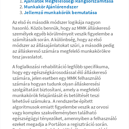
Ajánlatok Megfelelőségi Rangsorszámítása
Munkakör Ajánlórendszer
Jellemző munkakörök bemutatása
Az első és második módszer logikája nagyon
hasonló. Közös bennük, hogy az MMK álláskereső
személyek egyéb körülményeit veszik figyelembe a
számításaik során. A különbség, hogy az első
módszer az állásajánlatokat szűri, a második pedig
az álláskereső számára megfelelő munkakörökre
tesz javaslatot.
A foglalkozási rehabilitáció legfőbb specifikuma,
hogy egy egészségkárosodással élő álláskereső
számára, jelen esetben egy MMK felhasználó
számára hogyan tudunk olyan álláskeresési
szolgáltatást biztosítani, amely a megfelelő
munkakörök felajánlását és betöltését teszi
lehetővé számukra.
A rendszerbe épített
algoritmusok emiatt figyelembe veszik az orvosi
vagy komplex szakvéleményben található
egészségügyi tényezőket, amennyiben a felhasználó
ezeket megadja a Portálon a regisztráció során.