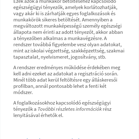
Ezek azok a munkakör betöltéséhez kapcsolódó
egészségügyi tényezők, amelyek korlátozhatják,
vagy akár ki is zárhatják egyes foglalkozások és
munkakörök sikeres betöltését. Amennyiben a
megváltozott munkaképességű személy egészségi
állapota nem érinti az adott tényezőt, akkor abban
a tényezőben alkalmas a munkavégzésre. A
rendszer továbbá figyelembe vesz olyan adatokat,
mint az iskolai végzettség, szakképzettség, szakmai
tapasztalat, nyelvismeret, jogosítvány, stb.
A rendszer eredményes működése érdekében meg
kell adni ezeket az adatokat a regisztráció során.
Minél több adat kerül feltöltésre egy álláskeresői
profilban, annál pontosabb lehet a fenti két
módszer.
A foglalkozásokhoz kapcsolódó egészségügyi
tényezők a
További részletes információk
rész
lenyitásával érhetők el.