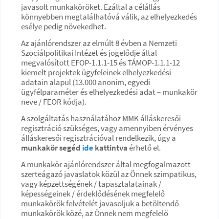
javasolt munkaköröket. Ezáltal a célállás
könnyebben megtalálhatóvá válik, az elhelyezkedés
esélye pedig növekedhet.
Az ajánlórendszer az elmúlt 8 évben a Nemzeti
Szociálpolitikai Intézet és jogelődje által
megvalósított EFOP-1.1.1-15 és TÁMOP-1.1.1-12
kiemelt projektek ügyfeleinek elhelyezkedési
adatain alapul (13.000 anonim, egyedi
ügyfélparaméter és elhelyezkedési adat – munkakör
neve / FEOR kódja).
A szolgáltatás használatához MMK álláskeresői
regisztráció szükséges, vagy amennyiben érvényes
álláskeresői regisztrációval rendelkezik, úgy a
munkakör segéd
ide
kattintva
érhető el.
A munkakör ajánlórendszer által megfogalmazott
szerteágazó javaslatok közül az Önnek szimpatikus,
vagy képzettségének / tapasztalatainak /
képességeinek / érdeklődésének megfelelő
munkakörök felvételét javasoljuk a betöltendő
munkakörök közé, az Önnek nem megfelelő