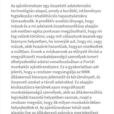
Az ajánlórendszer egy összetett adatelemzési
technológián alapul, amely a korábbi, intézményes
foglalkozási rehabilitációs tapasztalatokra
támaszkodik. A prediktív analízis lényege, hogy
mások és a mi adataink összehasonlítása alapján
sok esetben egész pontosan megjósolható, hogy mi
fog velünk történni, vagy mit választunk lesznek egy
bizonyos helyzetben, ha ismerjük azt, hogy mi, vagy
mások, akik hozzánk hasonlóak, hogyan viselkedtek
a múltban. Ennek a módszernek az előnyeit ötvözi a
megváltozott munkaképességű személyek ismert
elhelyezkedési adatai vonatkozásában a Portál
munkakör ajánlórendszere. Ez a gyakorlatban azt
jelenti, hogy a rendszer megvizsgálja az MMK
álláskereső bizonyos jellemzőit és körülményeit, és
összeveti azokat a tárolt adatokkal. Ez alapján
kiválasztásra kerülnek azon megváltozott
munkaképességű személyek, akik az álláskeresőhöz
leginkább hasonló helyzetben vannak, majd a
rendszer megnézi, hogy ők milyen munkakörökben
helyezkedtek el. Az ajánlórendszer tehát ezek
alapján fog az álláskereső számára megjeleníteni