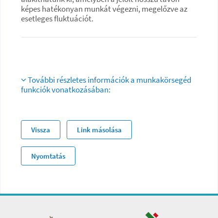
képes hatékonyan munkát végezni, megelőzve az
esetleges fluktuációt.
További részletes információk a munkakörsegéd
funkciók vonatkozásában:
Vissza
Link másolása
Nyomtatás