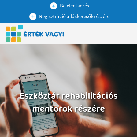
Bejelentkezés
Regisztráció álláskeresők részére
Eszköztár rehabilitációs
mentorok részére