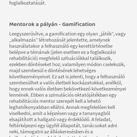
foglalkoztatását.
Mentorok a pályán - Gamification
Leegyszerűsítve, a gamification egy olyan „játék”, vagy
„alkalmazás” létrehozását jelentette, amelynek
használatakor a felhasználó egy kerettörténetbe
belépve a témának (jelen esetben ez a foglalkozási
rehabilitáció) megfelelő szituációkkal találkozik,
ezekben döntéseket hoz, valamilyen módon cselekszik,
majd szembesül e döntésének lehetséges
következményeivel. Ez azt is jelenti, hogy a felhasználó
szembesülhet a valós életbeli kockázatokkal, anélkül,
hogy ennek valós életben bekövetkező következményei
lennének. Ebben a szimulációs oktatójátékban egy
rehabilitációs mentor szerepét kell a lehető
leghatékonyabban ellátni. Annak megfelelően kell
viselkedni, amit a képzésen vagy a tananyagból
elsajátított a hallgató vagy érdeklődő. A feladat,
feltérképezni egy ügyfél állapotát, tanácsokat adni
neki, támogatni az álláskeresésben és a