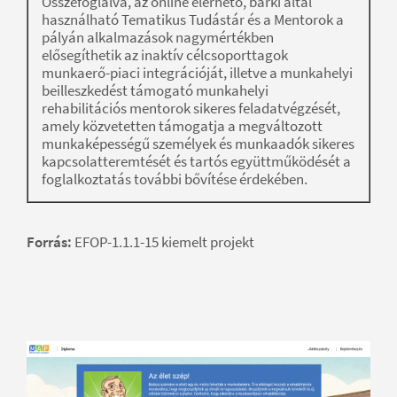
Összefoglalva, az online elérhető, bárki által
használható Tematikus Tudástár és a Mentorok a
pályán alkalmazások nagymértékben
elősegíthetik az inaktív célcsoporttagok
munkaerő-piaci integrációját, illetve a munkahelyi
beilleszkedést támogató munkahelyi
rehabilitációs mentorok sikeres feladatvégzését,
amely közvetetten támogatja a megváltozott
munkaképességű személyek és munkaadók sikeres
kapcsolatteremtését és tartós együttműködését a
foglalkoztatás további bővítése érdekében.
Forrás:
EFOP-1.1.1-15 kiemelt projekt