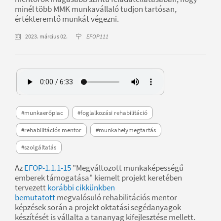
minél több MMK munkavállaló tudjon tartósan,
értékteremtő munkát végezni.
2023. március 02.
EFOP111
#munkaerőpiac
#foglalkozási rehabilitáció
#rehabilitációs mentor
#munkahelymegtartás
#szolgáltatás
Az
EFOP-1.1.1-15
"Megváltozott munkaképességű
emberek támogatása" kiemelt projekt keretében
tervezett
korábbi cikkünkben
bemutatott
megvalósuló rehabilitációs mentor
képzések során a projekt oktatási segédanyagok
készítését is vállalta a tananyag kifejlesztése mellett.