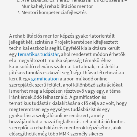
A rehabilitációs mentor feladatai funkció szerint –
Munkahelyi rehabilitációs mentor
Mentori kompetenciafejlesztés
A rehabilitációs mentor képzés gyakorlatorientált
jellegét két, szintén a Projekt keretében kifejlesztett
technikai eszköz is segíti. Egyfelől kialakításra került
egy
tematikus tudástár
, ahol rendezett módon érhetők
el a megváltozott munkaképesség témaköréhez
kapcsolódó releváns szakmai tartalmak, másfelől a
játékos tanulás eszközét segítségül hívva létrehozásra
került egy
gamification
alapon működő online
szerepjáték-szerű felület, ahol különböző szituációkat
ismerhet meg a képzésen résztvevő vagy egy, a téma
iránt érdeklődő felhasználó. A gamification és
tematikus tudástár kialakításának fő célja az volt, hogy
megteremtsen egy egységes tudásbázist és egy
gyakorlásra szolgáló online rendszert, amely
hozzájárulhat a hazai foglalkozási rehabilitáció fontos
szereplői, a rehabilitációs mentorok képzéséhez, akik
elősegíthetik még több MMK személy sikeres