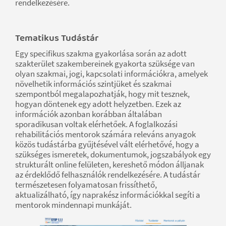
rendelkezésére.
Tematikus Tudástár
Egy specifikus szakma gyakorlása során az adott
szakterület szakembereinek gyakorta szüksége van
olyan szakmai, jogi, kapcsolati információkra, amelyek
növelhetik információs szintjüket és szakmai
szempontból megalapozhatják, hogy mit tesznek,
hogyan döntenek egy adott helyzetben. Ezek az
információk azonban korábban általában
sporadikusan voltak elérhetőek. A foglalkozási
rehabilitációs mentorok számára releváns anyagok
közös tudástárba gyűjtésével vált elérhetővé, hogy a
szükséges ismeretek, dokumentumok, jogszabályok egy
strukturált online felületen, kereshető módon álljanak
az érdeklődő felhasználók rendelkezésére. A tudástár
természetesen folyamatosan frissíthető,
aktualizálható, így naprakész információkkal segíti a
mentorok mindennapi munkáját.