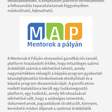
beilleszkedésben. A kifejlesztett platform természetesen
a felhasználás tapasztalatainak függvényében
módosítható, fejleszthető.
A Mentorok A Pályán elnevezésű gamifkációs tanuló
platform hozzáadott értéke, hogy tetszőleges számú
érdeklődő számára elérhetővé tehető, amely
nagymértékben elősegíti a képzési program gyakorlati
készségfejlesztési törekvéseinek elmélyítését és a
képzési program disszeminációját. A gamification
mellett kialakításra került egy tudásmegosztó
platform, egy tudástár, amely létrehozásával
elérhetővé vált, hogy a szükséges ismeretek,
dokumentumok, jogszabályok strukturált, könnyen,
kereshető módon álljanak a szakmai érdeklődők