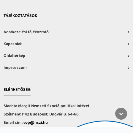
TÁJÉKOZTATÁSOK
Adatkezelési tájékoztató
Kapcsolat
Oldaltérkép
Impresszum
ELÉRHETŐSÉG
Slachta Margit Nemzeti Szociálpolitikai Intézet
Székhely: 1142 Budapest, Ungvár u. 64-66.
Email cím:
evp@nszi.hu
Információs vonal: +36 30 682-6371