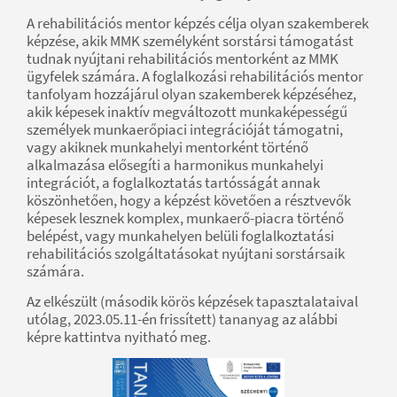
A rehabilitációs mentor képzés célja olyan szakemberek
képzése, akik MMK személyként sorstársi támogatást
tudnak nyújtani rehabilitációs mentorként az MMK
ügyfelek számára. A foglalkozási rehabilitációs mentor
tanfolyam hozzájárul olyan szakemberek képzéséhez,
akik képesek inaktív megváltozott munkaképességű
személyek munkaerőpiaci integrációját támogatni,
vagy akiknek munkahelyi mentorként történő
alkalmazása elősegíti a harmonikus munkahelyi
integrációt, a foglalkoztatás tartósságát annak
köszönhetően, hogy a képzést követően a résztvevők
képesek lesznek komplex, munkaerő-piacra történő
belépést, vagy munkahelyen belüli foglalkoztatási
rehabilitációs szolgáltatásokat nyújtani sorstársaik
számára.
Az elkészült (második körös képzések tapasztalataival
utólag, 2023.05.11-én frissített) tananyag az alábbi
képre kattintva nyitható meg.