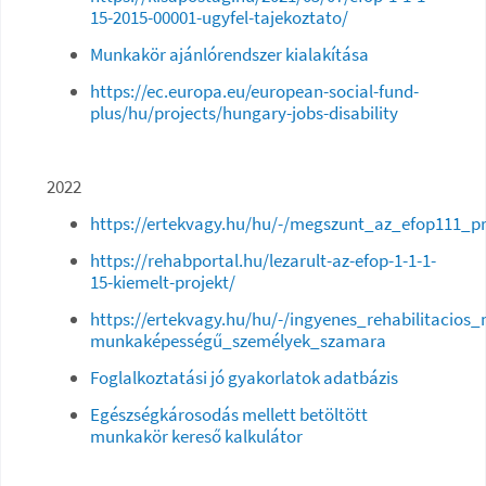
15-2015-00001-ugyfel-tajekoztato/
Munkakör ajánlórendszer kialakítása
https://ec.europa.eu/european-social-fund-
plus/hu/projects/hungary-jobs-disability
2022
https://ertekvagy.hu/hu/-/megszunt_az_efop111_p
https://rehabportal.hu/lezarult-az-efop-1-1-1-
15-kiemelt-projekt/
https://ertekvagy.hu/hu/-/ingyenes_rehabilitacio
munkaképességű_személyek_szamara
Foglalkoztatási jó gyakorlatok adatbázis
Egészségkárosodás mellett betöltött
munkakör kereső kalkulátor