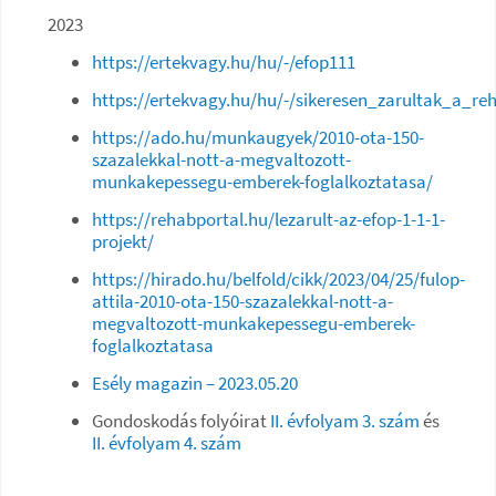
2023
https://ertekvagy.hu/hu/-/efop111
https://ertekvagy.hu/hu/-/sikeresen_zarultak_a_re
https://ado.hu/munkaugyek/2010-ota-150-
szazalekkal-nott-a-megvaltozott-
munkakepessegu-emberek-foglalkoztatasa/
https://rehabportal.hu/lezarult-az-efop-1-1-1-
projekt/
https://hirado.hu/belfold/cikk/2023/04/25/fulop-
attila-2010-ota-150-szazalekkal-nott-a-
megvaltozott-munkakepessegu-emberek-
foglalkoztatasa
Esély magazin – 2023.05.20
Gondoskodás folyóirat
II. évfolyam 3. szám
és
II. évfolyam 4. szám