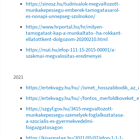
https://sinosz.hu/tudnivalok-megvaltozott-
munkakepessegu-emberek-tamogatasarol-
es-nonapi-unnepseg-szolnokon/
https://www.hrportal.hu/hr/milyen-
tamogatast-kap-a-munkaltato--ha-rokkant-
ellatottkent-dolgozom-20200210.html
https://nszi.hu/efop-111-15-2015-00001/a-
szakmai-megvalositas-eredmenyei
2021
https://ertekvagy.hu/hu/-/ismet_hosszabbodik_az_
https://ertekvagy.hu/hu/-/fontos_merfoldkoveket_
https://szgyf.gov.hu/3415-megvaltozott-
munkakepessegu-szemelyek-foglalkoztatasa-
a-szocialis-es-gyermekvedelmi-
foigazgatosagon
https://kisapostag.hu/2021/05/07/efop-1-1-1-