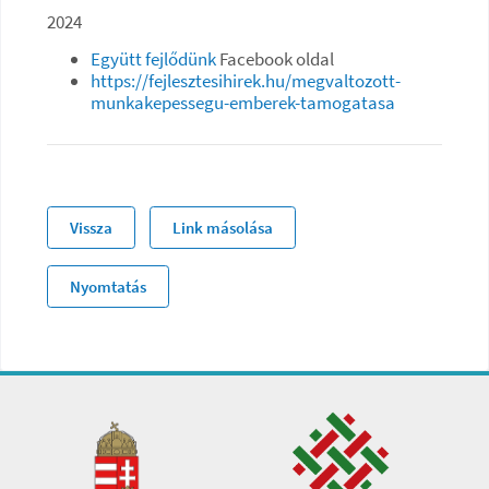
2024
Együtt fejlődünk
Facebook oldal
https://fejlesztesihirek.hu/megvaltozott-
munkakepessegu-emberek-tamogatasa
Vissza
Link másolása
Nyomtatás