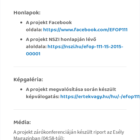
Honlapok:
A projekt Facebook
oldala:
https://www.facebook.com/EFOP111
A projekt NSZI honlapján lévő
aloldala:
https://nszi.hu/efop-111-15-2015-
00001
Képgaléria:
A projekt megvalósítása során készült
képválogatás:
https://ertekvagy.hu/hu/-/efop11
Média:
A projekt zárókonferenciáján készült riport az Esély
Magazinban (04:58-tól):