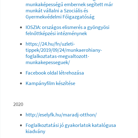
munkaképességű embernek segített már
munkát vállalni a Szociális és
Gyermekvédelmi Főigazgatóság
IOSZIA: országos elismerés a gyöngyösi
felnőttképzési intézménynek
https://24.hu/fn/uzleti-
tippek/2019/09/24/munkaerohiany-
foglalkoztatas-megvaltozott-
munkakepesseguek/
Facebook oldal létrehozása
Kampányfilm készítése
2020
http://eselyfk.hu/maradj-otthon/
Foglalkoztatási jó gyakorlatok katalógusa
kiadvány