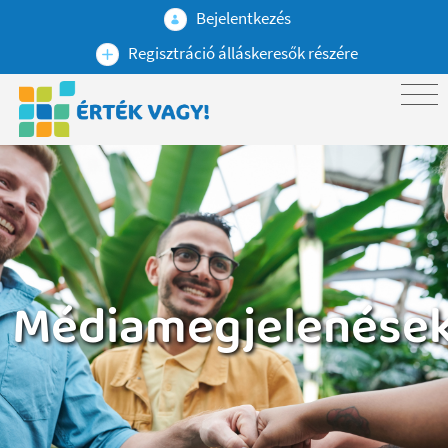
Bejelentkezés
Regisztráció álláskeresők részére
Médiamegjelenése