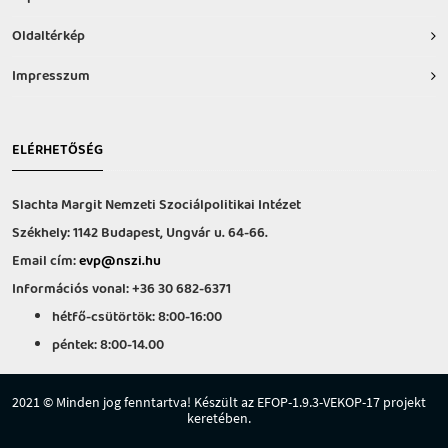
Oldaltérkép
Impresszum
ELÉRHETŐSÉG
Slachta Margit Nemzeti Szociálpolitikai Intézet
Székhely: 1142 Budapest, Ungvár u. 64-66.
Email cím:
evp@nszi.hu
Információs vonal: +36 30 682-6371
hétfő-csütörtök: 8:00-16:00
péntek: 8:00-14.00
2021 © Minden jog fenntartva! Készült az EFOP-1.9.3-VEKOP-17 projekt
keretében.