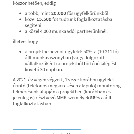
köszönhetően, eddig
a több, mint
20.000
fős ügyfélkörünkből
közel
15.500
főt tudtunk foglalkoztatásba
segíteni
a közel 4.000 munkaadói partnerünknél.
illetve, hogy
a projektbe bevont ügyfelek 50%-a (10.211 fő)
állt munkaviszonyban (vagy dolgozott
vállalkozóként) a projektből történő kilépést
követő 30 napban.
A 2021. év végén végzett, 15 ezer korábbi ügyfelet
érintő (telefonos megkeresésen alapuló) monitoring
felmérésünk alapján a projektben (korábban és
jelenleg is) résztvevő MMK személyek
56%
-a állt
foglalkoztatásban.