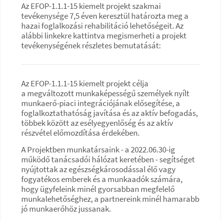
Az EFOP-1.1.1-15 kiemelt projekt szakmai
tevékenysége 7,5 éven keresztül határozta meg a
hazai foglalkozási rehabilitáció lehetőségeit. Az
alábbi linkekre kattintva megismerheti a projekt
tevékenységének részletes bemutatását:
Az EFOP-1.1.1-15 kiemelt projekt célja
a megváltozott munkaképességű személyek nyílt
munkaerő-piaci integrációjának elősegítése, a
foglalkoztathatóság javítása és az aktív befogadás,
többek között az esélyegyenlőség és az aktív
részvétel előmozdítása érdekében.
A Projektben munkatársaink - a 2022.06.30-ig
működő tanácsadói hálózat keretében - segítséget
nyújtottak az egészségkárosodással élő vagy
fogyatékos emberek és a munkaadók számára,
hogy ügyfeleink minél gyorsabban megfelelő
munkalehetőséghez, a partnereink minél hamarabb
jó munkaerőhöz jussanak.