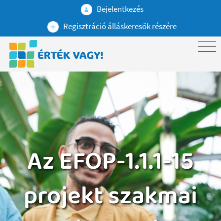
Bejelentkezés
Regisztráció álláskeresők részére
Az EFOP-1.1.1-15
projekt szakmai