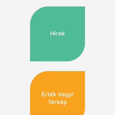
Hírek
Érték Vagy!
Térkép