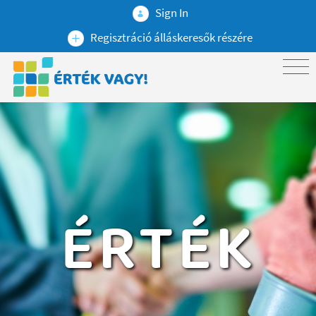
Sign In
Regisztráció álláskeresők részére
ÉRTÉK