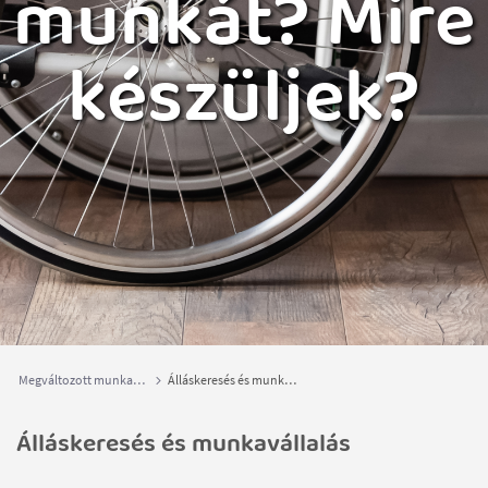
munkát? Mire
készüljek?
Megváltozott munkaképességű személyek
Álláskeresés és munkavállalás
Álláskeresés és munkavállalás