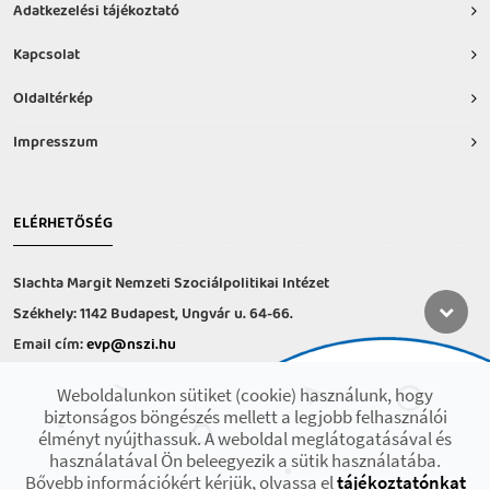
Adatkezelési tájékoztató
Kapcsolat
Oldaltérkép
Impresszum
ELÉRHETŐSÉG
Slachta Margit Nemzeti Szociálpolitikai Intézet
Székhely: 1142 Budapest, Ungvár u. 64-66.
Email cím:
evp@nszi.hu
Információs vonal: +36 30 682-6371
Weboldalunkon sütiket (cookie) használunk, hogy
hétfő-csütörtök: 8:00-16:00
biztonságos böngészés mellett a legjobb felhasználói
péntek: 8:00-14.00
élményt nyújthassuk. A weboldal meglátogatásával és
használatával Ön beleegyezik a sütik használatába.
Bővebb információkért kérjük, olvassa el
tájékoztatónkat