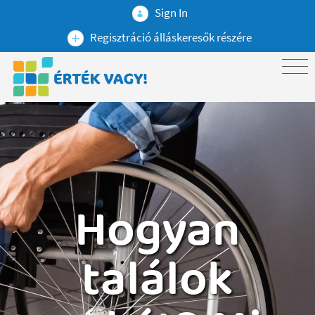
Sign In
Regisztráció álláskeresők részére
Hogyan
találok