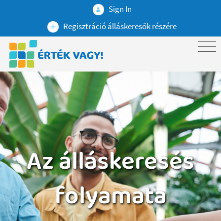
Sign In
Regisztráció álláskeresők részére
Az álláskeresés
folyamata