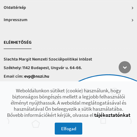
Oldaltérkép
Impresszum
ELÉRHETŐSÉG
Slachta Margit Nemzeti Szociálpolitikai Intézet
Székhely: 1142 Budapest, Ungvár u. 64-66.
Email cím:
evp@nszi.hu
Információs vonal: +36 30 682-6371
Weboldalunkon sütiket (cookie) használunk, hogy
hétfő-csütörtök: 8:00-16:00
biztonságos böngészés mellett a legjobb felhasználói
péntek: 8:00-14.00
élményt nyújthassuk. A weboldal meglátogatásával és
használatával Ön beleegyezik a sütik használatába.
Bővebb információkért kérjük, olvassa el
tájékoztatónkat
2021 © Minden jog fenntartva! Készült az EFOP-1.9.3-VEKOP-17 projekt
keretében.
Elfogad