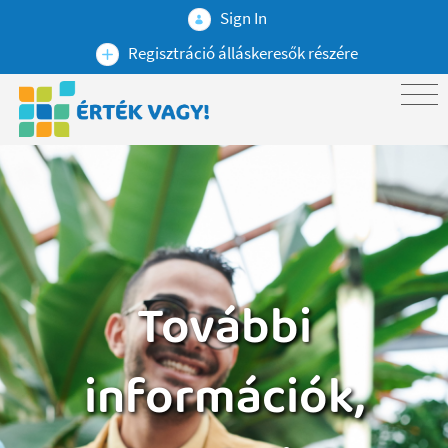
Sign In
Regisztráció álláskeresők részére
További
információk,