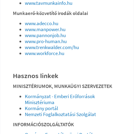
www.tavmunkainfo.hu
Munkaerő-közvetítő irodák oldalai
www.adecco.hu
www.manpower.hu
www.pannonjob.hu
www.pro-human.hu
www.trenkwalder.com/hu
www.workforce.hu
Hasznos linkek
MINISZTÉRIUMOK, MUNKAÜGYI SZERVEZETEK
Kormányzat - Emberi Erőforrások
Minisztériuma
Kormány portál
Nemzeti Foglalkoztatási Szolgálat
INFORMÁCIÓSZOLGÁLTATÓK