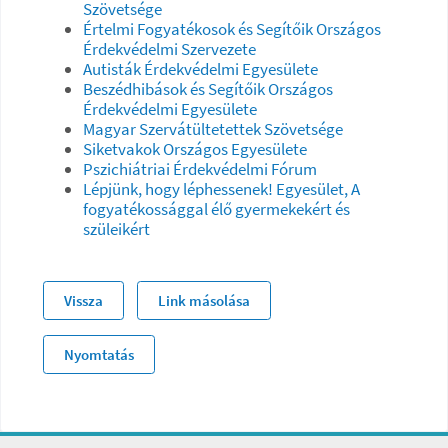
Szövetsége
Értelmi Fogyatékosok és Segítőik Országos
Érdekvédelmi Szervezete
Autisták Érdekvédelmi Egyesülete
Beszédhibások és Segítőik Országos
Érdekvédelmi Egyesülete
Magyar Szervátültetettek Szövetsége
Siketvakok Országos Egyesülete
Pszichiátriai Érdekvédelmi Fórum
Lépjünk, hogy léphessenek! Egyesület, A
fogyatékossággal élő gyermekekért és
szüleikért
Vissza
Link másolása
Nyomtatás