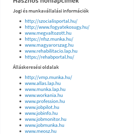
Hasznos honlapcímek
Jogi és munkavállalási információk
http://szocialisportal.hu/
http://www.fogyatekosugy.hu/
www.megvaltozott.hu
https://nfsz.munka.hu/
www.magyarorszag.hu
www.rehabilitacio.lap.hu
https://rehabportal.hu/
Álláskeresési oldalak
http://vmp.munka.hu/
www.allas.lap.hu
www.munka.lap.hu
www.workania.hu
www.profession.hu
www.jobpilot.hu
www.jobinfo.hu
www.jobmonitor.hu
www.jobmunka.hu
www.meosz.hu