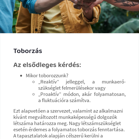
Toborzás
Az elsődleges kérdés:
Mikor toborozzunk?
„Reaktív” jelleggel, a munkaerő-
szükséglet felmerülésekor vagy
„Proaktív” módon, akár folyamatosan,
a fluktuációra számítva.
Ezt alapvetően a szervezet, valamint az alkalmazni
kívánt megváltozott munkaképességű dolgozók
létszáma határozza meg. Nagy létszámszükséglet
esetén érdemes a folyamatos toborzás fenntartása.
A tapasztalatok alapján célszerű kerülni a