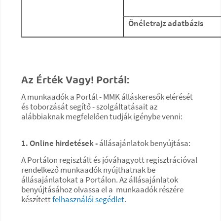
Önéletrajz adatbázis
Az Érték Vagy! Portál:
A munkaadók a Portál - MMK álláskeresők elérését
és toborzását segítő - szolgáltatásait az
alábbiaknak megfelelően tudják igénybe venni:
1. Online hirdetések -
állásajánlatok benyújtása:
A Portálon regisztált és jóváhagyott regisztrációval
rendelkező munkaadók nyújthatnak be
állásajánlatokat a Portálon. Az állásajánlatok
benyújtásához olvassa el a munkaadók részére
készített
felhasználói segédlet
.