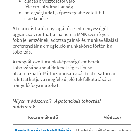
ellátás elvesztésétől való
félelem, bizalmatlanság,
betegségtudat, képességekbe vetett hit
csökkenése.
A toborzás hatékonyságát és eredményességét
ugyancsak ronthatja, ha nem a MMK személyek
főbb jellemzőinek, adottságainak és munkavállalási
preferenciáinak megfelelő munkakörre történik a
toborzás.
A megváltozott munkaképességű emberek
toborzásának sokféle lehetséges típusa
alkalmazható. Párhuzamosan akár több csatornán
is futtathatjuk a megfelelő jelöltek felkutatására
irányuló folyamatokat.
Milyen módszerrel? - A potenciális toborzási
módszerek
Közreműködő
Módszer
Foglalkozási rehabilitációs
Hirdetés, célirányos toborz