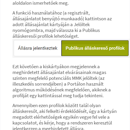
aloldalon ismerhetőek meg.
A funkció használatához (a regisztrált,
állásajánlatot benyújtó munkaadó) kattintson az
adott állásajánlat kártyáján a Jelöltek
nyomógombra, majd válassza ki a Publikus
álláskeresői profilok lehetőséget.
Ezt követően a kiskártyákon megjelennek a
meghirdetett állásajánlat elvárásainak magas
szinten megfelelő potenciális MMK jelöltek (az
illeszkedés sorrendjében) a Portálon használt
algoritmus működésének megfelelően, akiknek a
profilját egy kattintással meg tudja tekinteni.
Amennyiben ezen profilok között talál olyan
álláskeresőt, aki felkelti érdeklődését, úgy a kártyán
megadott elérhetőségek egyikén vegye fel vele a
kapcsolatot, és kérje, hogy a rendszeren keresztül
jelentkezzen a meghirdetett állásra.