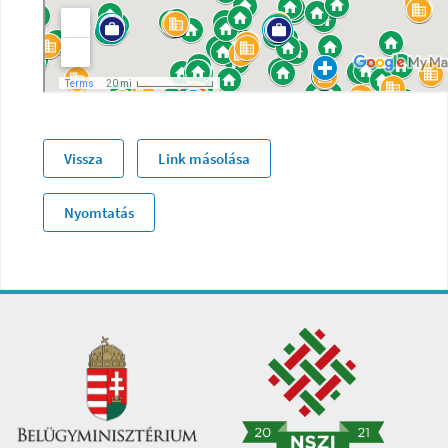
Vissza
Link másolása
Nyomtatás