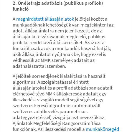
2. Önéletrajz adatbázis (publikus profilok)
funkció
A
meghirdetett állásajánlatok
jelöltjei között a
munkaadóknak lehetőségük van megtekinteni az
adott állásajánlatra nem jelentkezett, de az
állásajánlat elvárásainak megfelelő, publikus
profillal rendelkező álláskeresőket. Azaz ezt a
funkciót csak azok a munkaadók használhatják,
akik állásajánlatot nyújtanak be, hogy ezzel is
védhessük az MMK személyek adatait az
adathalászattal szemben.
A jelöltek sorrendjének kialakítására használt
algoritmus: A szolgáltatással érintett
állásajánlatokat és a profil adatbázisban adatait
elérhetővé tévő MMK álláskeresők adatait egy
illeszkedést vizsgáló modell segítségével egy
szoftveres kereső algoritmus (automatizált
szoftveres adatkezelés parametrikus
adategyeztetéssel) vizsgálja, ezt nevezzük az
Ajánlatok Megfelelőségi Rangsorszámítása
funkciónak. Az illeszkedési modell a
munkakörsegéd