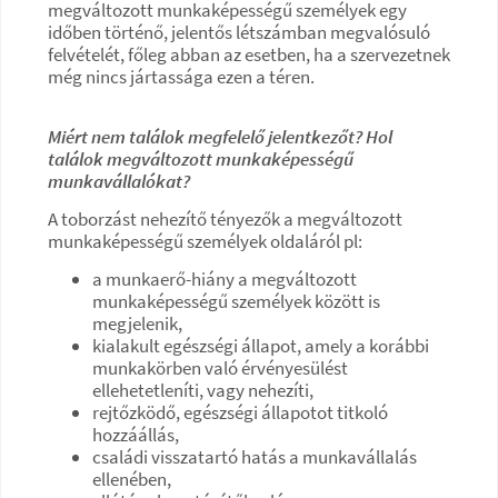
megváltozott munkaképességű személyek egy
időben történő, jelentős létszámban megvalósuló
felvételét, főleg abban az esetben, ha a szervezetnek
még nincs jártassága ezen a téren.
Miért nem találok megfelelő jelentkezőt? Hol
találok megváltozott munkaképességű
munkavállalókat?
A toborzást nehezítő tényezők a megváltozott
munkaképességű személyek oldaláról pl:
a munkaerő-hiány a megváltozott
munkaképességű személyek között is
megjelenik,
kialakult egészségi állapot, amely a korábbi
munkakörben való érvényesülést
ellehetetleníti, vagy nehezíti,
rejtőzködő, egészségi állapotot titkoló
hozzáállás,
családi visszatartó hatás a munkavállalás
ellenében,