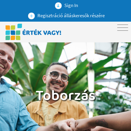
Sign In
Regisztráció álláskeresők részére
Toborzás