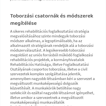
Toborzási csatornák és módszerek
megítélése
A sikeres rehabilitációs foglalkoztatási stratégia
megvalósításához szinte mindegyik toborzási
módszer alkalmas, a legoptimálisabb, ha az
alkalmazott stratégiának rendeljük alá a toborzási
módszerválasztást. A legsikeresebb toborzási
megoldást az uniós forrásból működő foglalkozási
rehabilitációs projektek, a kormányhivatalok
Rehabilitációs Hatósága, illetve Foglalkoztatási
Osztályának csoportos toborzása, illetve a civil
szervezetek komplex szolgáltatása jelentik,
amennyiben nagyobb létszámban kéri a szervezet a
megváltozott munkaképességű dolgozók
közvetítését. A munkakörök betöltése nagy
szelekciót és ezáltal nagyobb létszámot igényelhet,
illetve amikor a szervezetnek a megváltozott
munkaképességű munkavállalók