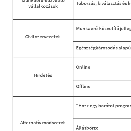
Munkaerő-közvetítő
Toborzás, kiválasztás és k
vállalkozások
Munkaerő-közvetítő jelle
Civil szervezetek
Egészségkárosodás alapú
Online
Hirdetés
Offline
"Hozz egy barátot progr
Alternatív módszerek
Állásbörze