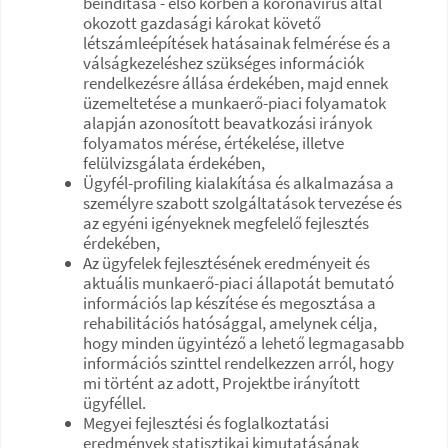
beindítása - első körben a koronavírus által
okozott gazdasági károkat követő
létszámleépítések hatásainak felmérése és a
válságkezeléshez szükséges információk
rendelkezésre állása érdekében, majd ennek
üzemeltetése a munkaerő-piaci folyamatok
alapján azonosított beavatkozási irányok
folyamatos mérése, értékelése, illetve
felülvizsgálata érdekében,
Ügyfél-profiling kialakítása és alkalmazása a
személyre szabott szolgáltatások tervezése és
az egyéni igényeknek megfelelő fejlesztés
érdekében,
Az ügyfelek fejlesztésének eredményeit és
aktuális munkaerő-piaci állapotát bemutató
információs lap készítése és megosztása a
rehabilitációs hatósággal, amelynek célja,
hogy minden ügyintéző a lehető legmagasabb
információs szinttel rendelkezzen arról, hogy
mi történt az adott, Projektbe irányított
ügyféllel.
Megyei fejlesztési és foglalkoztatási
eredmények statisztikai kimutatásának