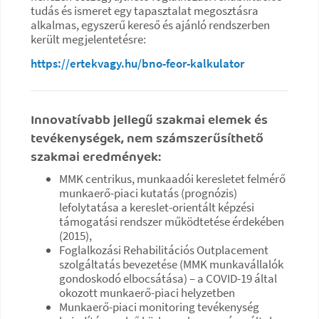
tudás és ismeret egy tapasztalat megosztásra
alkalmas, egyszerű kereső és ajánló rendszerben
került megjelentetésre:
https://ertekvagy.hu/bno-feor-kalkulator
Innovatívabb jellegű szakmai elemek és
tevékenységek, nem számszerűsíthető
szakmai eredmények:
MMK centrikus, munkaadói keresletet felmérő
munkaerő-piaci kutatás (prognózis)
lefolytatása a kereslet-orientált képzési
támogatási rendszer működtetése érdekében
(2015),
Foglalkozási Rehabilitációs Outplacement
szolgáltatás bevezetése (MMK munkavállalók
gondoskodó elbocsátása) – a COVID-19 által
okozott munkaerő-piaci helyzetben
Munkaerő-piaci monitoring tevékenység