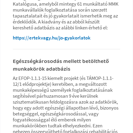
Katalógusa, amelyből mintegy 61 munkáltató MMK
munkavállalók foglalkoztatása során szerzett
tapasztalatait és jó gyakorlatait ismerhetik meg az
érdeklődők. A kiadvány és az abból készült
kereshető adatbázis az alábbi linken érhető el:
https://ertekvagy.hu/jo-gyakorlatok
Egészségkárosodás mellett betölthető
munkakörök adatbázis
Az EFOP-1.1.1-15 kiemelt projekt (és TÁMOP-1.1.1-
12/1 elődprojektje) keretében, a megváltozott
munkaképességű személyek foglalkoztatásának
segítésével párhuzamosan 9 éve kerülnek
szisztematikusan feldolgozásra azok az adatkörök,
hogy egy adott egészségi állapotban lévő, bizonyos
betegséggel, egészségkárosodással, vagy
fogyatékossággal élő emberek milyen
munkakörökben tudtak elhelyezkedni. Ezen
nehezen összegyűjthető foglalkozási rehabilitációs