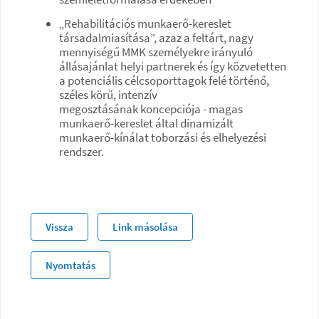
„Rehabilitációs munkaerő-kereslet
társadalmiasítása”, azaz a feltárt, nagy
mennyiségű MMK személyekre irányuló
állásajánlat helyi partnerek és így közvetetten
a potenciális célcsoporttagok felé történő,
széles körű, intenzív
megosztásának koncepciója - magas
munkaerő-kereslet által dinamizált
munkaerő-kínálat toborzási és elhelyezési
rendszer.
Vissza
Link másolása
Nyomtatás