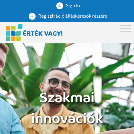
Sign In
Regisztráció álláskeresők részére
Szakmai
innovációk