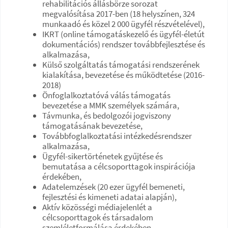
rehabilitációs állásbörze sorozat
megvalósítása 2017-ben (18 helyszínen, 324
munkaadó és közel 2 000 ügyfél részvételével),
IKRT (online támogatáskezelő és ügyfél-életút
dokumentációs) rendszer továbbfejlesztése és
alkalmazása,
Külső szolgáltatás támogatási rendszerének
kialakítása, bevezetése és működtetése (2016-
2018)
Önfoglalkoztatóvá válás támogatás
bevezetése a MMK személyek számára,
Távmunka, és bedolgozói jogviszony
támogatásának bevezetése,
Továbbfoglalkoztatási intézkedésrendszer
alkalmazása,
Ügyfél-sikertörténetek gyűjtése és
bemutatása a célcsoporttagok inspirációja
érdekében,
Adatelemzések (20 ezer ügyfél bemeneti,
fejlesztési és kimeneti adatai alapján),
Aktív közösségi médiajelenlét a
célcsoporttagok és társadalom
szemléletformálása érdekében