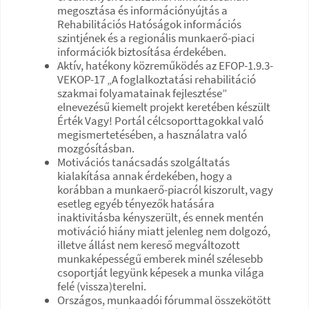
megosztása és információnyújtás a
Rehabilitációs Hatóságok információs
szintjének és a regionális munkaerő-piaci
információk biztosítása érdekében.
Aktív, hatékony közreműködés az EFOP-1.9.3-
VEKOP-17 „A foglalkoztatási rehabilitáció
szakmai folyamatainak fejlesztése”
elnevezésű kiemelt projekt keretében készült
Érték Vagy! Portál célcsoporttagokkal való
megismertetésében, a használatra való
mozgósításban.
Motivációs tanácsadás szolgáltatás
kialakítása annak érdekében, hogy a
korábban a munkaerő-piacról kiszorult, vagy
esetleg egyéb tényezők hatására
inaktivitásba kényszerült, és ennek mentén
motiváció hiány miatt jelenleg nem dolgozó,
illetve állást nem kereső megváltozott
munkaképességű emberek minél szélesebb
csoportját legyünk képesek a munka világa
felé (vissza)terelni.
Országos, munkaadói fórummal összekötött