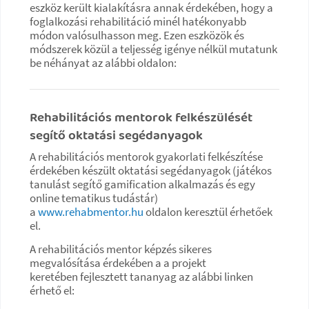
eszköz került kialakításra annak érdekében, hogy a
foglalkozási rehabilitáció minél hatékonyabb
módon valósulhasson meg. Ezen eszközök és
módszerek közül a teljesség igénye nélkül mutatunk
be néhányat az alábbi oldalon:
Rehabilitációs mentorok felkészülését
segítő oktatási segédanyagok
A rehabilitációs mentorok gyakorlati felkészítése
érdekében készült oktatási segédanyagok (játékos
tanulást segítő gamification alkalmazás és egy
online tematikus tudástár)
a
www.rehabmentor.hu
oldalon keresztül érhetőek
el.
A rehabilitációs mentor képzés sikeres
megvalósítása érdekében a a projekt
keretében fejlesztett tananyag az alábbi linken
érhető el: