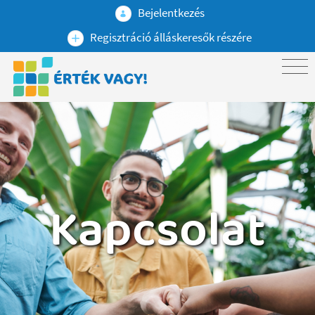
Bejelentkezés
Regisztráció álláskeresők részére
Kapcsolat