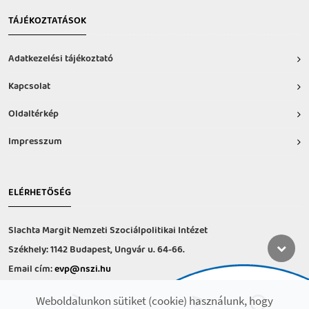
TÁJÉKOZTATÁSOK
Adatkezelési tájékoztató
Kapcsolat
Oldaltérkép
Impresszum
ELÉRHETŐSÉG
Slachta Margit Nemzeti Szociálpolitikai Intézet
Székhely: 1142 Budapest, Ungvár u. 64-66.
Email cím:
evp@nszi.hu
Információs vonal: +36 30 682-6371
Weboldalunkon sütiket (cookie) használunk, hogy
hétfő-csütörtök: 8:00-16:00