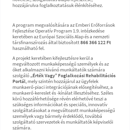
hozzájárulva foglalkoztatásuk élénkítéséhez.
A program megvalósítására az Emberi Erőforrások
Fejlesztése Operatív Program 1.9. intézkedése
keretében az Európai Szociális Alap és a nemzeti
társfinanszírozás által biztosított
866 366 122 Ft
használható fel.
A projekt keretében kifejlesztésre kerül a
megváltozott munkaképességű személyek és az
őket alkalmazni kívánó munkáltatók számára
szolgáló
„Érték Vagy” Foglalkozási Rehabilitációs
Portál
, mely szintén hozzájárul az ügyfelek
munkaerő-piaci integrációjának elősegítéséhez, a
munkaerő-kereslet és -kínálat illesztéséhez. Széles
körű hozzáférhetősége révén elérhetővé teszi a
szükséges információkat és speciális, innovatív
szolgáltatásokat a megváltozott munkaképességű
személyek vagy bármely érdeklődő, továbbá
szolgáltató szervezetek és munkáltatók képviselői
számára.