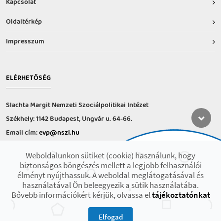
Kapcsolat
Oldaltérkép
Impresszum
ELÉRHETŐSÉG
Slachta Margit Nemzeti Szociálpolitikai Intézet
Székhely: 1142 Budapest, Ungvár u. 64-66.
Email cím:
evp@nszi.hu
Információs vonal: +36 30 682-6371
Weboldalunkon sütiket (cookie) használunk, hogy
hétfő-csütörtök: 8:00-16:00
biztonságos böngészés mellett a legjobb felhasználói
péntek: 8:00-14.00
élményt nyújthassuk. A weboldal meglátogatásával és
használatával Ön beleegyezik a sütik használatába.
Bővebb információkért kérjük, olvassa el
tájékoztatónkat
2021 © Minden jog fenntartva! Készült az EFOP-1.9.3-VEKOP-17 projekt
keretében.
Elfogad