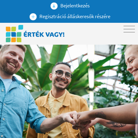
Bejelentkezés
Regisztráció álláskeresők részére