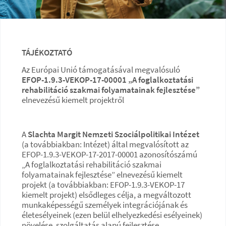
TÁJÉKOZTATÓ
Az Európai Unió támogatásával megvalósuló
EFOP-1.9.3-VEKOP-17-00001 „A foglalkoztatási
rehabilitáció szakmai folyamatainak fejlesztése”
elnevezésű kiemelt projektről
A
Slachta Margit Nemzeti Szociálpolitikai Intézet
(a továbbiakban: Intézet) által megvalósított az
EFOP-1.9.3-VEKOP-17-2017-00001 azonosítószámú
„A foglalkoztatási rehabilitáció szakmai
folyamatainak fejlesztése” elnevezésű kiemelt
projekt (a továbbiakban: EFOP-1.9.3-VEKOP-17
kiemelt projekt) elsődleges célja, a megváltozott
munkaképességű személyek integrációjának és
életesélyeinek (ezen belül elhelyezkedési esélyeinek)
növelése, szolgáltatás alapú fejlesztése,