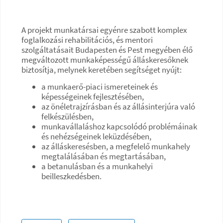
A projekt munkatársai egyénre szabott komplex
foglalkozási rehabilitációs, és mentori
szolgáltatásait Budapesten és Pest megyében élő
megváltozott munkaképességű álláskeresőknek
biztosítja, melynek keretében segítséget nyújt:
a munkaerő-piaci ismereteinek és
képességeinek fejlesztésében,
az önéletrajzírásban és az állásinterjúra való
felkészülésben,
munkavállaláshoz kapcsolódó problémáinak
és nehézségeinek leküzdésében,
az álláskeresésben, a megfelelő munkahely
megtalálásában és megtartásában,
a betanulásban és a munkahelyi
beilleszkedésben.