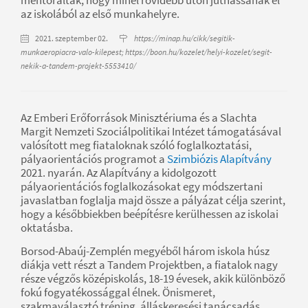
az iskolából az első munkahelyre.
2021. szeptember 02.
https://minap.hu/cikk/segitik-
munkaeropiacra-valo-kilepest; https://boon.hu/kozelet/helyi-kozelet/segit-
nekik-a-tandem-projekt-5553410/
Az Emberi Erőforrások Minisztériuma és a Slachta
Margit Nemzeti Szociálpolitikai Intézet támogatásával
valósított meg fiataloknak szóló foglalkoztatási,
pályaorientációs programot a
Szimbiózis Alapítvány
2021. nyarán. Az Alapítvány a kidolgozott
pályaorientációs foglalkozásokat egy módszertani
javaslatban foglalja majd össze a pályázat célja szerint,
hogy a későbbiekben beépítésre kerülhessen az iskolai
oktatásba.
Borsod-Abaúj-Zemplén megyéből három iskola húsz
diákja vett részt a Tandem Projektben, a fiatalok nagy
része végzős középiskolás, 18-19 évesek, akik különböző
fokú fogyatékossággal élnek. Önismeret,
szakmaválasztó tréning, álláskeresési tanácsadás,