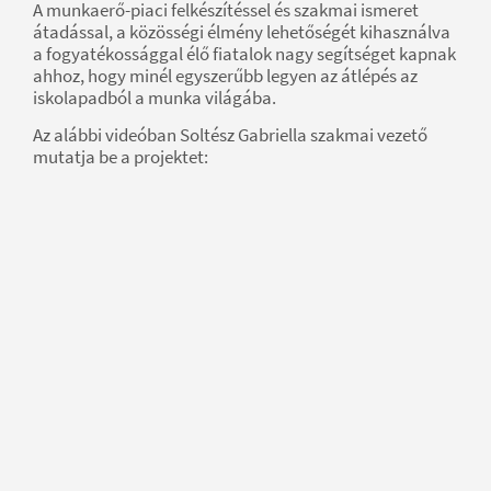
A munkaerő-piaci felkészítéssel és szakmai ismeret
átadással, a közösségi élmény lehetőségét kihasználva
a fogyatékossággal élő fiatalok nagy segítséget kapnak
ahhoz, hogy minél egyszerűbb legyen az átlépés az
iskolapadból a munka világába.
Az alábbi videóban Soltész Gabriella szakmai vezető
mutatja be a projektet: