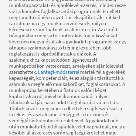
munkatapasztalat- és ajánlólevél-szerzés, mindez része
volt a komplex foglalkoztatási programnak. Emellett
megtanultak önéletrajzot írni, elsajátították, mit kell
tartalmaznia egy munkaszerződésnek, milyen
kérdésekre számíthatnak az állásinterjún. Az elmúlt
hónapokban megtartott interaktív foglalkozásokat
követően megvalósultak a gyakorlati programok is: egy
ötnapos szakmaválasztó tréning keretében több
foglalkozást is kipróbálhattak a diákok. A
szakmájukhoz kapcsolódóan úgynevezett
munkapróbákon vettek részt, amelyeken ajánlólevelet
szerezhettek.
Lantegi-módszerrel
mérték fel a gyerekek
képességeit, kompetenciáit, és ez alapján társították a
számukra megfelelő munkaköröket, foglalkozásokat. A
munkapróba keretében a fiatalok valódi képet
kaphattak arról, mivel telik a munkaidő, milyen
feladatokkal jár, ha az adott foglalkozást választják.
Többek között megismerkedhettek a sajtkészítéssel, a
fazekas- és asztalosmesterséggel, a turizmus és
vendéglátás különböző területeivel. A gyakorlati idő
után munkáltatójuktól ajánlólevelet kaphatnak, mely a
későbbi álláskeresés során segítségükre lehet majd.