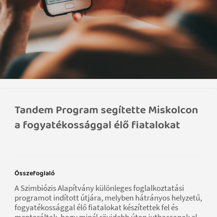
Tandem Program segítette Miskolcon
a fogyatékossággal élő fiatalokat
Összefoglaló
A Szimbiózis Alapítvány különleges foglalkoztatási
programot indított útjára, melyben hátrányos helyzetű,
fogyatékossággal élő fiatalokat készítettek fel és
mentoráltak, hogy minél rövidebb úton juthassanak el