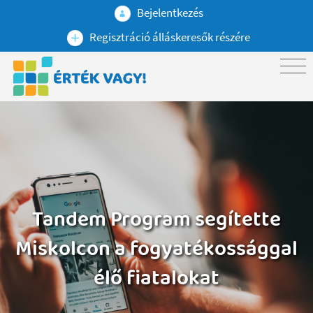
Bejelentkezés
Regisztráció álláskeresők részére
Tandem Program segítette
Miskolcon a fogyatékossággal
élő fiatalokat