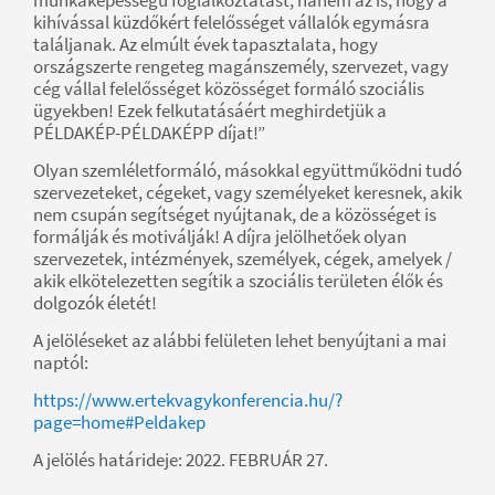
kihívással küzdőkért felelősséget vállalók egymásra
találjanak. Az elmúlt évek tapasztalata, hogy
országszerte rengeteg magánszemély, szervezet, vagy
cég vállal felelősséget közösséget formáló szociális
ügyekben! Ezek felkutatásáért meghirdetjük a
PÉLDAKÉP-PÉLDAKÉPP díjat!”
Olyan szemléletformáló, másokkal együttműködni tudó
szervezeteket, cégeket, vagy személyeket keresnek, akik
nem csupán segítséget nyújtanak, de a közösséget is
formálják és motiválják! A díjra jelölhetőek olyan
szervezetek, intézmények, személyek, cégek, amelyek /
akik elkötelezetten segítik a szociális területen élők és
dolgozók életét!
A jelöléseket az alábbi felületen lehet benyújtani a mai
naptól:
https://www.ertekvagykonferencia.hu/?
page=home#Peldakep
A jelölés határideje: 2022. FEBRUÁR 27.