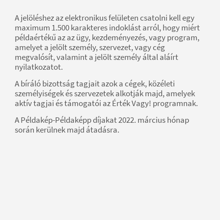
A jelöléshez az elektronikus felületen csatolni kell egy
maximum 1.500 karakteres indoklást arról, hogy miért
példaértékű az az ügy, kezdeményezés, vagy program,
amelyet a jelölt személy, szervezet, vagy cég
megvalósít, valamint a jelölt személy által aláírt
nyilatkozatot.
A bíráló bizottság tagjait azok a cégek, közéleti
személyiségek és szervezetek alkotják majd, amelyek
aktív tagjai és támogatói az Érték Vagy! programnak.
A Példakép-Példaképp díjakat 2022. március hónap
során kerülnek majd átadásra.