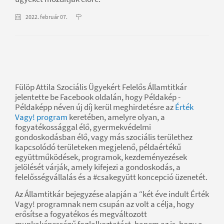
2022. február 07.
Fülöp Attila Szociális Ügyekért Felelős Államtitkár
jelentette be Facebook oldalán, hogy Példakép -
Példaképp néven új díj kerül meghirdetésre az
Érték
Vagy! program
keretében, amelyre olyan, a
fogyatékossággal élő, gyermekvédelmi
gondoskodásban élő, vagy más szociális területhez
kapcsolódó területeken megjelenő, példaértékű
együttműködések, programok, kezdeményezések
jelölését várják, amely kifejezi a gondoskodás, a
felelősségvállalás és a #csakegyütt koncepció üzenetét.
Az Államtitkár bejegyzése alapján a “két éve indult Érték
Vagy! programnak nem csupán az volt a célja, hogy
erősítse a fogyatékos és megváltozott
munkaképességű foglalkoztatást, hanem az is, hogy a