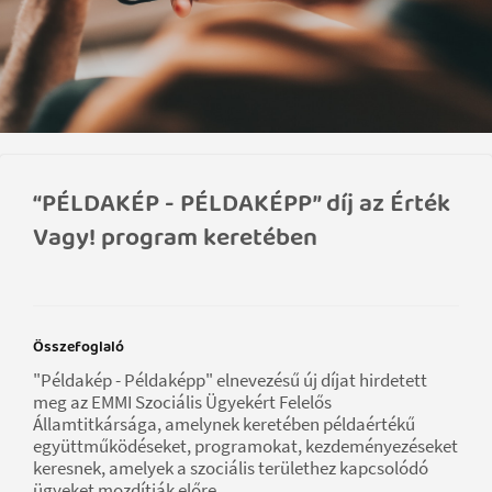
“PÉLDAKÉP - PÉLDAKÉPP” díj az Érték
Vagy! program keretében
Összefoglaló
"Példakép - Példaképp" elnevezésű új díjat hirdetett
meg az EMMI Szociális Ügyekért Felelős
Államtitkársága, amelynek keretében példaértékű
együttműködéseket, programokat, kezdeményezéseket
keresnek, amelyek a szociális területhez kapcsolódó
ügyeket mozdítják előre.