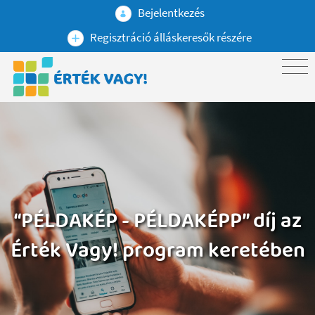
Bejelentkezés
Regisztráció álláskeresők részére
“PÉLDAKÉP - PÉLDAKÉPP” díj az
Érték Vagy! program keretében