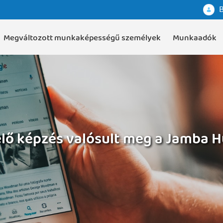
B
Megváltozott munkaképességű személyek
Munkaadók
elő képzés valósult meg a Jamba 