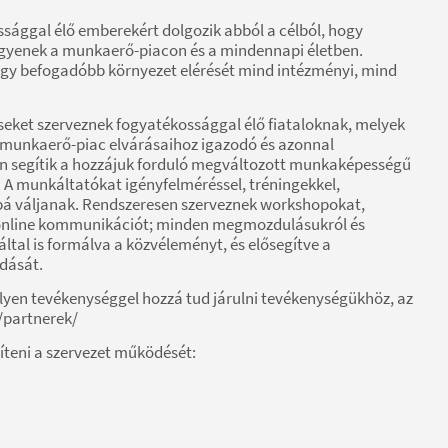
sággal élő emberekért dolgozik abból a célból, hogy
legyenek a munkaerő-piacon és a mindennapi életben.
 egy befogadóbb környezet elérését mind intézményi, mind
seket szerveznek fogyatékossággal élő fiataloknak, melyek
munkaerő-piac elvárásaihoz igazodó és azonnal
n segítik a hozzájuk forduló megváltozott munkaképességű
. A munkáltatókat igényfelméréssel, tréningekkel,
bá váljanak. Rendszeresen szerveznek workshopokat,
 online kommunikációt; minden megmozdulásukról és
által is formálva a közvéleményt, és elősegítve a
dását.
yen tevékenységgel hozzá tud járulni tevékenységükhöz, az
/partnerek/
gíteni a szervezet működését: