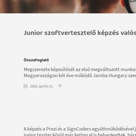
Junior szoftvertesztelő képzés val
Összefoglaló
Megszerezte képesítését az első megváltozott munkak
Magyaroszágon két éve működő Jamba Hungary szervez
2022. április 21.
A képzés a Prezi és a SignCoders együttműködésével jöt
junior teszter közül már ketten el is helyezkedtek, h