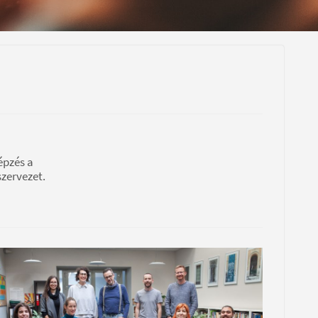
épzés a
zervezet.