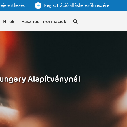
ejelentkezés
Regisztráció álláskeresők részére
Hírek
Hasznos információk
Hungary Alapítványnál