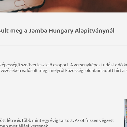
ósult meg a Jamba Hungary Alapítványnál
épességű szoftvertesztelő csoport. A versenyképes tudást adó k
ésében valósult meg, melyről közösségi oldalain adott hírt a s
t létre és több mint egy évig tartott. Az öt frissen végzett
árman még állást keresnek.