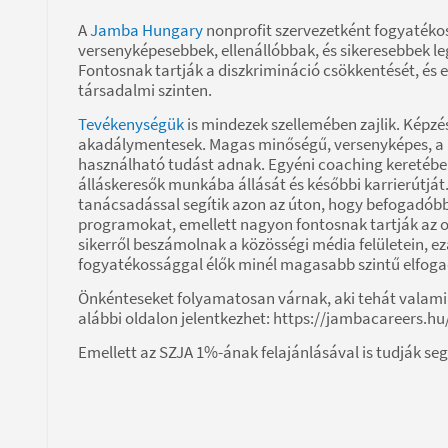
A
Jamba Hungary
nonprofit szervezetként fogyatékos
versenyképesebbek, ellenállóbbak, és sikeresebbek 
Fontosnak tartják a diszkrimináció csökkentését, és
társadalmi szinten.
Tevékenységük
is mindezek szellemében zajlik. Képzé
akadálymentesek. Magas minőségű, versenyképes, a 
használható tudást adnak. Egyéni coaching keretébe
álláskeresők munkába állását és későbbi karrierútját
tanácsadással segítik azon az úton, hogy befogadób
programokat, emellett nagyon fontosnak tartják az
sikerről beszámolnak a közösségi média felületein, ez
fogyatékossággal élők minél magasabb szintű elfoga
Önkénteseket folyamatosan várnak, aki tehát valamil
alábbi oldalon jelentkezhet: https://jambacareers.hu
Emellett az SZJA 1%-ának felajánlásával is tudják se