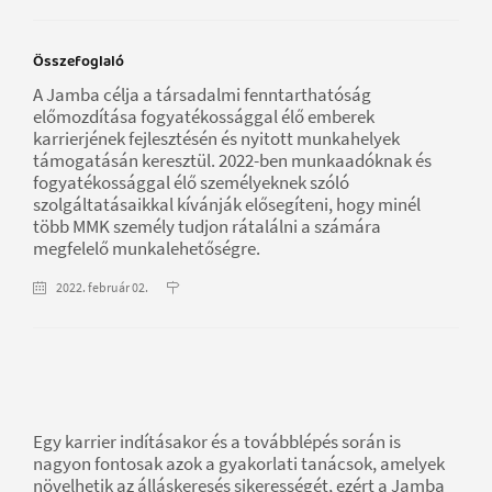
Összefoglaló
A Jamba célja a társadalmi fenntarthatóság
előmozdítása fogyatékossággal élő emberek
karrierjének fejlesztésén és nyitott munkahelyek
támogatásán keresztül. 2022-ben munkaadóknak és
fogyatékossággal élő személyeknek szóló
szolgáltatásaikkal kívánják elősegíteni, hogy minél
több MMK személy tudjon rátalálni a számára
megfelelő munkalehetőségre.
2022. február 02.
Egy karrier indításakor és a továbblépés során is
nagyon fontosak azok a gyakorlati tanácsok, amelyek
növelhetik az álláskeresés sikerességét, ezért a Jamba