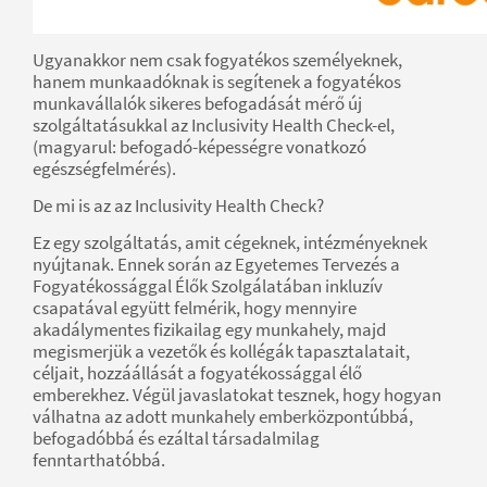
Ugyanakkor nem csak fogyatékos személyeknek,
hanem munkaadóknak is segítenek a fogyatékos
munkavállalók sikeres befogadását mérő új
szolgáltatásukkal az Inclusivity Health Check-el,
(magyarul: befogadó-képességre vonatkozó
egészségfelmérés).
De mi is az az Inclusivity Health Check?
Ez egy szolgáltatás, amit cégeknek, intézményeknek
nyújtanak. Ennek során az Egyetemes Tervezés a
Fogyatékossággal Élők Szolgálatában inkluzív
csapatával együtt felmérik, hogy mennyire
akadálymentes fizikailag egy munkahely, majd
megismerjük a vezetők és kollégák tapasztalatait,
céljait, hozzáállását a fogyatékossággal élő
emberekhez. Végül javaslatokat tesznek, hogy hogyan
válhatna az adott munkahely emberközpontúbbá,
befogadóbbá és ezáltal társadalmilag
fenntarthatóbbá.