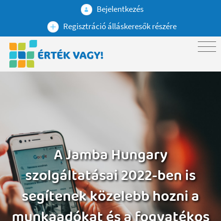
Bejelentkezés
Regisztráció álláskeresők részére
A Jamba Hungary
szolgáltatásai 2022-ben is
segítenek közelebb hozni a
munkaadókat és a fogyatékos