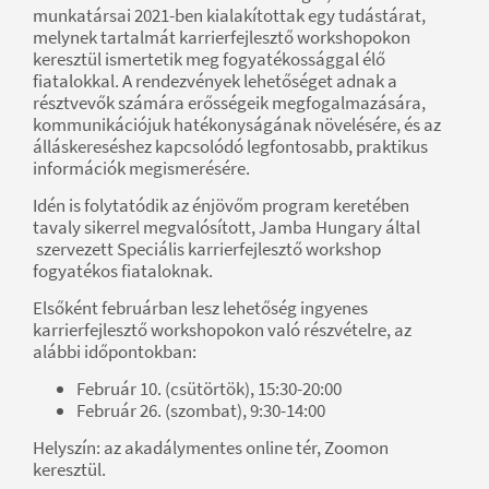
munkatársai 2021-ben kialakítottak egy tudástárat,
melynek tartalmát karrierfejlesztő workshopokon
keresztül ismertetik meg fogyatékossággal élő
fiatalokkal. A rendezvények lehetőséget adnak a
résztvevők számára erősségeik megfogalmazására,
kommunikációjuk hatékonyságának növelésére, és az
álláskereséshez kapcsolódó legfontosabb, praktikus
információk megismerésére.
Idén is folytatódik az énjövőm program keretében
tavaly sikerrel megvalósított, Jamba Hungary által
szervezett Speciális karrierfejlesztő workshop
fogyatékos fiataloknak.
Elsőként februárban lesz lehetőség ingyenes
karrierfejlesztő workshopokon való részvételre, az
alábbi időpontokban:
Február 10. (csütörtök), 15:30-20:00
Február 26. (szombat), 9:30-14:00
Helyszín: az akadálymentes online tér, Zoomon
keresztül.