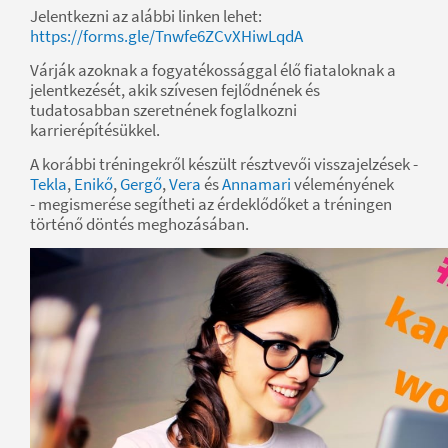
Jelentkezni az alábbi linken lehet:
https://forms.gle/Tnwfe6ZCvXHiwLqdA
Várják azoknak a fogyatékossággal élő fiataloknak a
jelentkezését, akik szívesen fejlődnének és
tudatosabban szeretnének foglalkozni
karrierépítésükkel.
A korábbi tréningekről készült résztvevői visszajelzések -
Tekla
,
Enikő
,
Gergő
,
Vera
és
Annamari
véleményének
- megismerése segítheti az érdeklődőket a tréningen
történő döntés meghozásában.