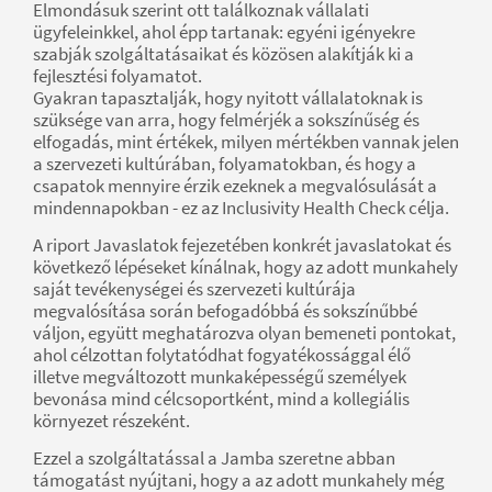
Elmondásuk szerint ott találkoznak vállalati
ügyfeleinkkel, ahol épp tartanak: egyéni igényekre
szabják szolgáltatásaikat és közösen alakítják ki a
fejlesztési folyamatot.
Gyakran tapasztalják, hogy nyitott vállalatoknak is
szüksége van arra, hogy felmérjék a sokszínűség és
elfogadás, mint értékek, milyen mértékben vannak jelen
a szervezeti kultúrában, folyamatokban, és hogy a
csapatok mennyire érzik ezeknek a megvalósulását a
mindennapokban - ez az Inclusivity Health Check célja.
A riport Javaslatok fejezetében konkrét javaslatokat és
következő lépéseket kínálnak, hogy az adott munkahely
saját tevékenységei és szervezeti kultúrája
megvalósítása során befogadóbbá és sokszínűbbé
váljon, együtt meghatározva olyan bemeneti pontokat,
ahol célzottan folytatódhat fogyatékossággal élő
illetve megváltozott munkaképességű személyek
bevonása mind célcsoportként, mind a kollegiális
környezet részeként.
Ezzel a szolgáltatással a Jamba szeretne abban
támogatást nyújtani, hogy a az adott munkahely még