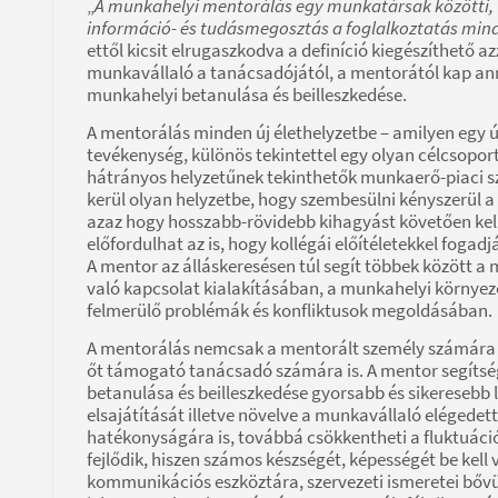
„
A munkahelyi mentorálás egy munkatársak közötti, 
információ- és tudásmegosztás a foglalkoztatás mind
ettől kicsit elrugaszkodva a definíció kiegészíthet
munkavállaló a tanácsadójától, a mentorától kap an
munkahelyi betanulása és beilleszkedése.
A mentorálás minden új élethelyzetbe – amilyen egy 
tevékenység, különös tekintettel egy olyan célcsopo
hátrányos helyzetűnek tekinthetők munkaerő-piaci
kerül olyan helyzetbe, hogy szembesülni kényszerül a
azaz hogy hosszabb-rövidebb kihagyást követően kell 
előfordulhat az is, hogy kollégái előítéletekkel foga
A mentor az álláskeresésen túl segít többek között a
való kapcsolat kialakításában, a munkahelyi környez
felmerülő problémák és konfliktusok megoldásában.
A mentorálás nemcsak a mentorált személy számára 
őt támogató tanácsadó számára is. A mentor segíts
betanulása és beilleszkedése gyorsabb és sikeresebb 
elsajátítását illetve növelve a munkavállaló elégedett
hatékonyságára is, továbbá csökkentheti a fluktuáci
fejlődik, hiszen számos készségét, képességét be kell
kommunikációs eszköztára, szervezeti ismeretei bővül