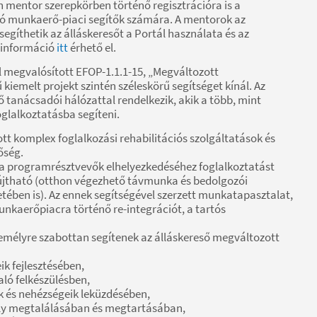
 mentor szerepkörben történő regisztrációra is a
ó munkaerő-piaci segítők számára. A mentorok az
egíthetik az álláskeresőt a Portál használata és az
b információ
itt
érhető el.
al megvalósított EFOP-1.1.1-15, „Megváltozott
melt projekt szintén széleskörű segítséget kínál. Az
 tanácsadói hálózattal rendelkezik, akik a több, mint
foglalkoztatásba segíteni.
tt komplex foglalkozási rehabilitációs szolgáltatások és
őség.
a programrésztvevők elhelyezkedéséhez foglalkoztatást
yújtható (otthon végezhető távmunka és bedolgozói
tében is). Az ennek segítségével szerzett munkatapasztalat,
kaerőpiacra történő re-integrációt, a tartós
emélyre szabottan segítenek az álláskereső megváltozott
k fejlesztésében,
aló felkészülésben,
 és nehézségeik leküzdésében,
ely megtalálásában és megtartásában,