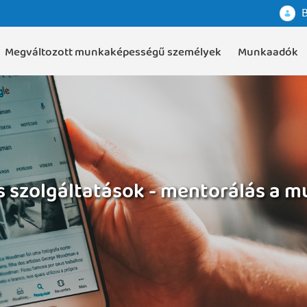
B
Megváltozott munkaképességű személyek
Munkaadók
ós szolgáltatások - mentorálás a m