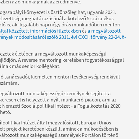
részben az ő munkájának az eredménye.
jogszabályi környezet is ösztönzőleg hat, ugyanis 2021.
kötelezettség meghatározásánál a kötelező 5 százalékos
aló is, aki legalább napi négy órás munkaidőben mentori
ltal közzétett információs füzetekben
és
a megváltozott
nyek módosításáról szóló 2011. évi CXCI. törvény 22-24. §-
ervezetek életében a megváltozott munkaképességű
ejlődjön. A reverse mentoring keretében fogyatékossággal
álnak más senior kollégákat.
enő tanácsadói, kiemelten mentori tevékenység rendkívül
 számára.
megváltozott munkaképességű személynek segített a
keresen el is helyezett a nyílt munkaerő-piacon, ami az
Nemzeti Szociálpolitikai Intézet - a Foglalkoztatás 2020
nhető.
lpolitikai Intézet által megvalósított, Európai Uniós
elt projekt keretében készült, aminek a működésében is
egváltozott munkaképességű személyek Portálon történő