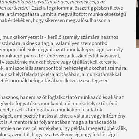
tanulásfókuszú együttműködés, melynek célja az
en területén.
” Ezzel a fogalommal összefüggésben illetve
ő azzal a támogatással, amit a megváltozott munkaképességű
nak érdekében, hogy sikeresen megvalósulhasson a
új munkakörnyezet is - kerülő személy számára hasznos
rt számára, akinek a tagjai valamilyen szempontból
 szempontból. Sok megváltozott munkaképességű személy
 munkaerő-piacra történő visszailleszkedés kihívásaival,
visszatérnie munkahelyére vagy új állást kell keresnie,
dják, ami szociális szempontból nehézséget okozhat számára.
 munkahelyi feladatok elsajátításában, a munkatársakkal
et és normák befogadásában illetve az esetlegesen
hasznos, hanem az őt foglalkoztató munkaadó és akár az
égével a fogyatékos munkavállaló munkahelyre történő
lehet, ezzel is támogatva a munkaköri feladatok
ségét, ami pozitív hatással lehet a vállalat vagy intézmény
ót is. A mentorálás folyamatában maga a tanácsadó is
 vetnie a nemes cél érdekében, így például megértőbbé válik,
nek, azon túl, hogy ez a tevékenység nagy felelősséget