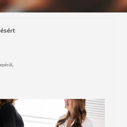
désért
epéről,