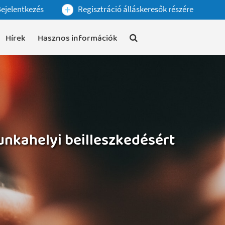
ejelentkezés
Regisztráció álláskeresők részére
Hírek
Hasznos információk
unkahelyi beilleszkedésért