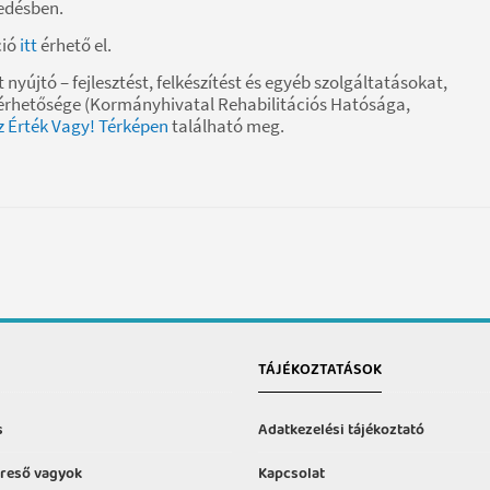
edésben.
ció
itt
érhető el.
yújtó – fejlesztést, felkészítést és egyéb szolgáltatásokat,
lérhetősége (Kormányhivatal Rehabilitációs Hatósága,
z Érték Vagy! Térképen
található meg.
TÁJÉKOZTATÁSOK
s
Adatkezelési tájékoztató
reső vagyok
Kapcsolat