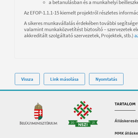
a betanulásban és a munkahelyi beilleszk
Az EFOP-1.1.1-15 kiemelt projektről részletes informá
A sikeres munkavállalás érdekében további segítséget n
valamint munkaközvetítést biztosító – szervezetek e
akkreditált szolgáltató szervezetek, Projektek, stb.)
a
Vissza
Link másolása
Nyomtatás
TARTALOM
Álláskeresé
MMK álláske