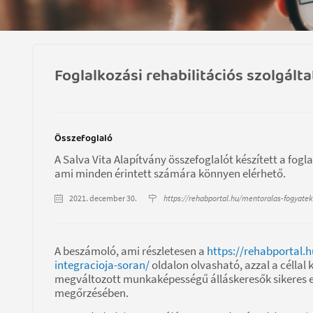
Foglalkozási rehabilitációs szolgált
Összefoglaló
A Salva Vita Alapítvány összefoglalót készített a fog
ami minden érintett számára könnyen elérhető.
2021. december 30.
https://rehabportal.hu/mentoralas-fogyatek
A beszámoló, ami részletesen a
https://rehabportal.
integracioja-soran/
oldalon olvasható, azzal a céllal
megváltozott munkaképességű álláskeresők sikeres 
megőrzésében.