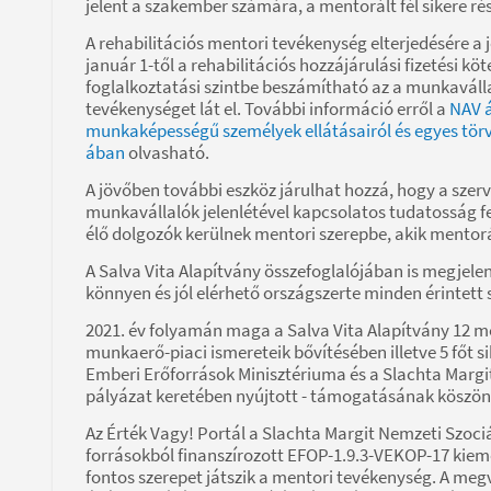
jelent a szakember számára, a mentorált fél sikere 
A rehabilitációs mentori tevékenység elterjedésére a 
január 1-től a rehabilitációs hozzájárulási fizetési 
foglalkoztatási szintbe beszámítható az a munkaváll
tevékenységet lát el. További információ erről a
NAV á
munkaképességű személyek ellátásairól és egyes törvé
ában
olvasható.
A jövőben további eszköz járulhat hozzá, hogy a sz
munkavállalók jelenlétével kapcsolatos tudatosság f
élő dolgozók kerülnek mentori szerepbe, akik mentor
A Salva Vita Alapítvány összefoglalójában is megjel
könnyen és jól elérhető országszerte minden érintett
2021. év folyamán maga a Salva Vita Alapítvány 12 
munkaerő-piaci ismereteik bővítésében illetve 5 főt si
Emberi Erőforrások Minisztériuma és a Slachta Margit 
pályázat keretében nyújtott - támogatásának köszö
Az Érték Vagy! Portál a Slachta Margit Nemzeti Szociá
forrásokból finanszírozott EFOP-1.9.3-VEKOP-17 kiem
fontos szerepet játszik a mentori tevékenység. A m