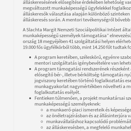
álláskeresésének elősegítése érdekében lehetőség van
megváltozott munkaképességű ügyfelekkel foglalkoz
álláskeresők választása alapján különböző szinteken s
álláskeresés során. A mentori tevékenységről bőveb
A Slachta Margit Nemzeti Szociálpolitikai Intézet ált
munkaképességű személyek támogatása” elnevezésű kie
ország 18 megyéjében 41 szolgáltatási helyen elérhető
19.000 fős ügyfélkörből több, mint 14.250 főt tudtak 
A program keretében, széleskörű, egyénre szabo
mentori szolgáltatás igénybevételére van lehet
A program támogatási rendszerének részeként 
elősegítő bér-, illetve bérköltség-támogatás n
jogviszony keretében történő foglalkoztatás ese
munkagyakorlat nagymértékben növelheti a mun
foglalkoztatás esélyét.
Fentieken túlmenően, a projekt munkatársai sz
munkaképességű személyeknek:
a munkaerő-piaci ismereteik és képességei
az önéletrajzírásban és az állásinterjúra v
munkavállaláshoz kapcsolódó problémáik
az álláskeresésben, a megfelelő munkah