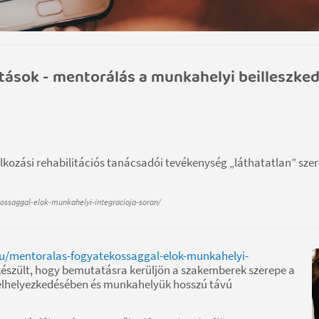
atások - mentorálás a munkahelyi beilleszke
lalkozási rehabilitációs tanácsadói tevékenység „láthatatlan” szer
ossaggal-elok-munkahelyi-integracioja-soran/
hu/mentoralas-fogyatekossaggal-elok-munkahelyi-
 készült, hogy bemutatásra kerüljön a szakemberek szerepe a
elhelyezkedésében és munkahelyük hosszú távú