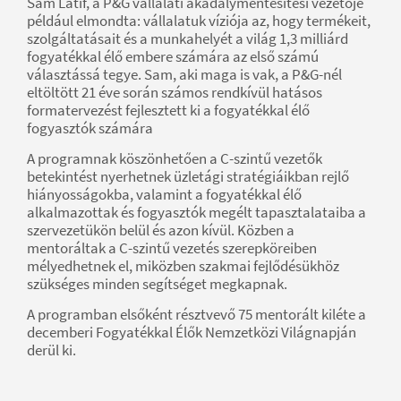
Sam Latif, a P&G vállalati akadálymentesítési vezetője
például elmondta: vállalatuk víziója az, hogy termékeit,
szolgáltatásait és a munkahelyét a világ 1,3 milliárd
fogyatékkal élő embere számára az első számú
választássá tegye. Sam, aki maga is vak, a P&G-nél
eltöltött 21 éve során számos rendkívül hatásos
formatervezést fejlesztett ki a fogyatékkal élő
fogyasztók számára
A programnak köszönhetően a C-szintű vezetők
betekintést nyerhetnek üzletági stratégiáikban rejlő
hiányosságokba, valamint a fogyatékkal élő
alkalmazottak és fogyasztók megélt tapasztalataiba a
szervezetükön belül és azon kívül. Közben a
mentoráltak a C-szintű vezetés szerepköreiben
mélyedhetnek el, miközben szakmai fejlődésükhöz
szükséges minden segítséget megkapnak.
A programban elsőként résztvevő 75 mentorált kiléte a
decemberi Fogyatékkal Élők Nemzetközi Világnapján
derül ki.