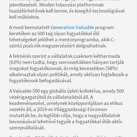
jelentkezését. Minden toborzási platformnak
hozzáférhetőnek kell lennie, és kisegítő technológiával
kell működnie.
A most bemutatott
Generation Valuable
program
keretében az 500 tag olyan fogyatékkal élő
tehetségeket jelölhet a mentorprogramba, akik C-
szintű pozíciók megszerzéséért dolgozhatnak.
A felmérés szerint a vállalatok csaknem kétharmada
(63%) nem tudta, hogy szervezetükben hányan tartják
magukat fogyatékosnak, és még kevesebben (58%)
alkalmaztak olyan politikát, amely aktívan foglalkozik a
fogyatékosok befogadásával.
A Valuable 500 egy globális üzleti kollektíva, amely 500
vezérigazgatóból és vállalataikból áll. A
kezdeményezést, amelynek középpontjában az etikus
vezetés áll, a 2019-es Világgazdasági Fórumon
mutatták be, és legfőbb célja, hogy a nagyvállalatok
bevonásával lehetővé tegyék a fogyatékkal élők aktív
szerepvállalását.