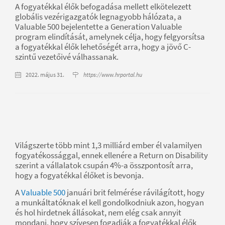
A fogyatékkal élők befogadása mellett elkötelezett
globális vezérigazgatók legnagyobb hálózata, a
Valuable 500 bejelentette a Generation Valuable
program elindítását, amelynek célja, hogy felgyorsítsa
a fogyatékkal élők lehetőségét arra, hogy a jövő C-
szintű vezetőivé válhassanak.
2022. május 31.
https://www.hrportal.hu
Világszerte több mint 1,3 milliárd ember él valamilyen
fogyatékossággal, ennek ellenére a Return on Disability
szerint a vállalatok csupán 4%-a összpontosít arra,
hogy a fogyatékkal élőket is bevonja.
A
Valuable 500
januári brit felmérése rávilágított, hogy
a munkáltatóknak el kell gondolkodniuk azon, hogyan
és hol hirdetnek állásokat, nem elég csak annyit
mondani, hogy szívesen fogadják a fogyatékkal élők