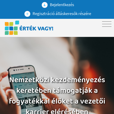
Bejelentkezés
Regisztráció álláskeresők részére
Nemzetközi kezdeményezés
keretében támogatják a
fogyatékkal élőket a vezetői
karrier elérésében