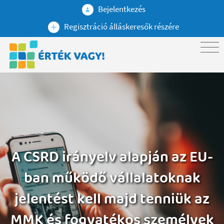
Bejelentkezés
Regisztráció álláskeresők részére
A CSRD irányelv alapján az EU-
ban működő vállalatoknak
jelentést kell majd tenniük az
MMK és fogyatékos személyek