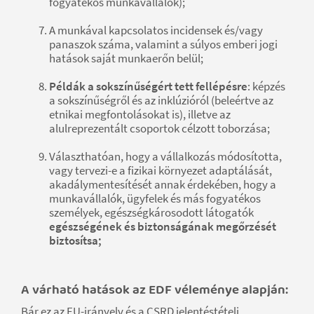
fogyatékos munkavállalók);
A munkával kapcsolatos incidensek és/vagy
panaszok száma, valamint a súlyos emberi jogi
hatások saját munkaerőn belül;
Példák a sokszínűségért tett fellépésre
: képzés
a sokszínűségről és az inklúzióról (beleértve az
etnikai megfontolásokat is), illetve az
alulreprezentált csoportok célzott toborzása;
Választhatóan, hogy a vállalkozás módosította,
vagy tervezi-e a fizikai környezet adaptálását,
akadálymentesítését annak érdekében, hogy a
munkavállalók, ügyfelek és más fogyatékos
személyek, egészségkárosodott látogatók
egészségének és biztonságának megőrzését
biztosítsa;
A várható hatások az EDF véleménye alapján:
Bár ez az EU-irányelv és a CSRD jelentéstételi