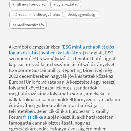
#nyílt munkaerőpiac
#foglalkoztatás
#társadalmi felelősségvállalás
#esélyegyenlőség
#akadálymentesítés
A korábbi elemzésünkben (
ESG mint a rehabilitációs
foglalkoztatás jövőbeni katalizátora
) is taglalt, ESG
szempontú EU-s szabályozást, a fenntarthatósággal
kapcsolatos vállalati beszámolásról szóló irányelvet
(Corporate Sustainability Reporting Directive) még
2022 decemberében hagyták jóvá és tették közzé az
Európai Unió folyóiratában. A közzétételt egy hosszú
folyamat követte azon jelentési standardok
meghatározásának folyamata során, amelyeket a
vállalatoknak alkalmazniuk kell környezeti, társadalmi
és irányítási gyakorlataik fenntarthatósága
tekintetében. Jelen cikkünk a Europesan Disabiliy
Forum
friss cikke
alapján készült, akik határozottan
támogatták annak biztosítását, hogy az
egészségkárosodás és fogyatékosság érdemben