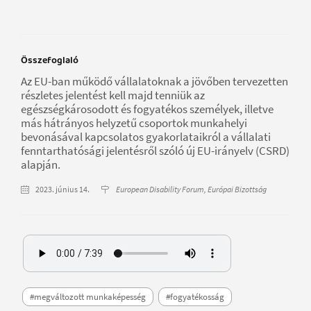
Összefoglaló
Az EU-ban működő vállalatoknak a jövőben tervezetten
részletes jelentést kell majd tenniük az
egészségkárosodott és fogyatékos személyek, illetve
más hátrányos helyzetű csoportok munkahelyi
bevonásával kapcsolatos gyakorlataikról a vállalati
fenntarthatósági jelentésről szóló új EU-irányelv (CSRD)
alapján.
2023. június 14.
European Disability Forum, Európai Bizottság
#megváltozott munkaképesség
#fogyatékosság