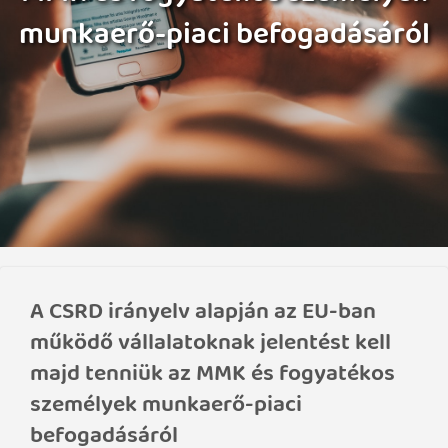
munkaerő-piaci befogadásáról
A CSRD irányelv alapján az EU-ban
működő vállalatoknak jelentést kell
majd tenniük az MMK és fogyatékos
személyek munkaerő-piaci
befogadásáról