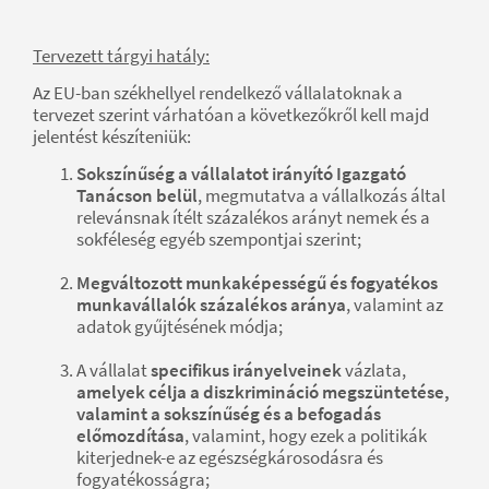
Tervezett tárgyi hatály:
Az EU-ban székhellyel rendelkező vállalatoknak a
tervezet szerint várhatóan a következőkről kell majd
jelentést készíteniük:
Sokszínűség a vállalatot irányító Igazgató
Tanácson belül
, megmutatva a vállalkozás által
relevánsnak ítélt százalékos arányt nemek és a
sokféleség egyéb szempontjai szerint;
Megváltozott munkaképességű és fogyatékos
munkavállalók százalékos aránya
, valamint az
adatok gyűjtésének módja;
A vállalat
specifikus irányelveinek
vázlata,
amelyek célja a diszkrimináció megszüntetése,
valamint a sokszínűség és a befogadás
előmozdítása
, valamint, hogy ezek a politikák
kiterjednek-e az egészségkárosodásra és
fogyatékosságra;