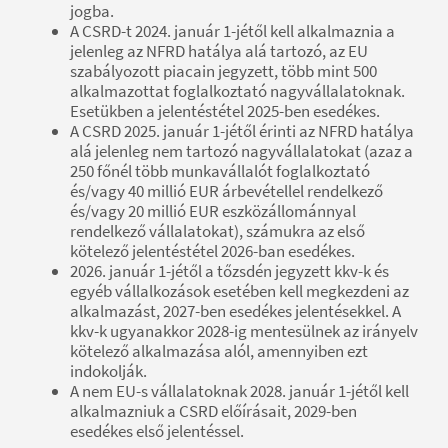
jogba.
A CSRD-t 2024. január 1-jétől kell alkalmaznia a
jelenleg az NFRD hatálya alá tartozó, az EU
szabályozott piacain jegyzett, több mint 500
alkalmazottat foglalkoztató nagyvállalatoknak.
Esetükben a jelentéstétel 2025-ben esedékes.
A CSRD 2025. január 1-jétől érinti az NFRD hatálya
alá jelenleg nem tartozó nagyvállalatokat (azaz a
250 főnél több munkavállalót foglalkoztató
és/vagy 40 millió EUR árbevétellel rendelkező
és/vagy 20 millió EUR eszközállománnyal
rendelkező vállalatokat), számukra az első
kötelező jelentéstétel 2026-ban esedékes.
2026. január 1-jétől a tőzsdén jegyzett kkv-k és
egyéb vállalkozások esetében kell megkezdeni az
alkalmazást, 2027-ben esedékes jelentésekkel. A
kkv-k ugyanakkor 2028-ig mentesülnek az irányelv
kötelező alkalmazása alól, amennyiben ezt
indokolják.
A nem EU-s vállalatoknak 2028. január 1-jétől kell
alkalmazniuk a CSRD előírásait, 2029-ben
esedékes első jelentéssel.