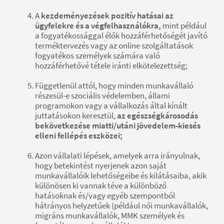
A
kezdeményezések pozitív hatásai az
ügyfelekre és a végfelhasználókra,
mint például
a fogyatékossággal élők hozzáférhetőségét javító
terméktervezés vagy az online szolgáltatások
fogyatékos személyek számára való
hozzáférhetővé tétele iránti elkötelezettség;
Függetlenül attól, hogy minden munkavállaló
részesül-e szociális védelemben, állami
programokon vagy a vállalkozás által kínált
juttatásokon keresztül,
az egészségkárosodás
bekövetkezése miatti/utáni jövedelem-kiesés
elleni fellépés eszközei;
Azon vállalati lépések, amelyek arra irányulnak,
hogy betekintést nyerjenek azon saját
munkavállalóik lehetőségeibe és kilátásaiba, akik
különösen ki vannak téve a különböző
hatásoknak és/vagy egyéb szempontból
hátrányos helyzetűek (például női munkavállalók,
migráns munkavállalók, MMK személyek és