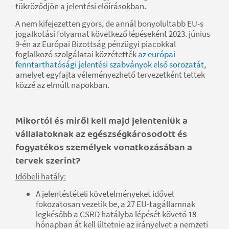
tükröződjön a jelentési előírásokban.
A nem kifejezetten gyors, de annál bonyolultabb EU-s
jogalkotási folyamat következő lépéseként 2023. június
9-én az Európai Bizottság pénzügyi piacokkal
foglalkozó szolgálatai közzétették
az európai
fenntarthatósági jelentési szabványok első sorozatát
,
amelyet egyfajta véleményezhető tervezetként tettek
közzé az elmúlt napokban.
Mikortól és miről kell majd jelenteniük a
vállalatoknak az egészségkárosodott és
fogyatékos személyek vonatkozásában a
tervek szerint?
Időbeli hatály:
A jelentéstételi követelményeket idővel
fokozatosan vezetik be, a 27 EU-tagállamnak
legkésőbb a CSRD hatályba lépését követő 18
hónapban át kell ültetnie az irányelvet a nemzeti