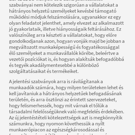
szabványai nem kötelezik szigorúan a vállalatokat a
hátrányos helyzetű személyeket kevésbé támogató
működési módjuk felszámolására, ugyanakkor ez egy
olyan feladatot jelenthet, amely elvezet az alkalmazott
jó gyakorlataik, illetve hiányosságaik feltárásához. Ez
valószínűleg arra készteti a vállalatokat, hogy előre
gondolkodjanak azon, hogyan vonják majd be jobban a
megváltozott munkaképességű és fogyatékossággal
élő személyeket a munkavállalók körébe, beleértve a
vezetői pozíciókat is, és hogyan alakítsák befogadóbbá
és tegyék akadálymentesebbé a különböző
szolgáltatásaikat és termékeiket.
A jelentési szabványok arra is rávilágítanak a
munkaadók számára, hogy milyen területeken lehet és
kell javítaniuk a hátrányos helyzetűek befogadásának
területén, és arra ösztönzi az érintett szervezeteket,
hogy felismerhessék, hogy mit várnak el tőlük a
társadalmi felelősségüknek való megfelelés érdekében.
Az új jelentéstételi kötelezettségek azt is megkönnyítik
számunkra, hogy nyomon követhessük a nyílt
munkaerőpiacon az egészségkárosodással és