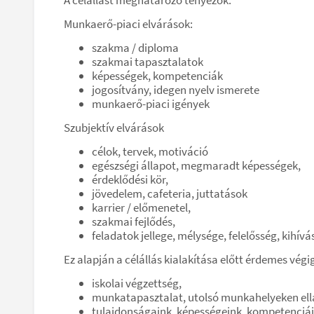
Munkaerő-piaci elvárások:
szakma / diploma
szakmai tapasztalatok
képességek, kompetenciák
jogosítvány, idegen nyelv ismerete
munkaerő-piaci igények
Szubjektív elvárások
célok, tervek, motiváció
egészségi állapot, megmaradt képességek,
érdeklődési kör,
jövedelem, cafeteria, juttatások
karrier / előmenetel,
szakmai fejlődés,
feladatok jellege, mélysége, felelősség, kihívá
Ez alapján a célállás kialakítása előtt érdemes vég
iskolai végzettség,
munkatapasztalat, utolsó munkahelyeken ell
tulajdonságaink, képességeink, kompetenciái