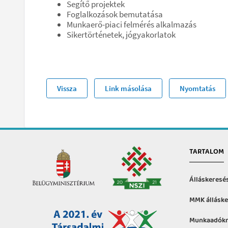
Segítő projektek
Foglalkozások bemutatása
Munkaerő-piaci felmérés alkalmazás
Sikertörténetek, jógyakorlatok
Vissza
Link másolása
Nyomtatás
TARTALOM
Álláskeresé
MMK álláske
Munkaadókn