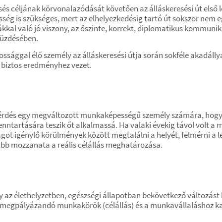
s céljának körvonalazódását követően az álláskeresési út első lé
pesség is szükséges, mert az elhelyezkedésig tartó út sokszor ne
ákkal való jó viszony, az őszinte, korrekt, diplomatikus kommunik
küzdésében.
ggal élő személy az álláskeresési útja során sokféle akadállyal
biztos eredményhez vezet.
 kérdés egy megváltozott munkaképességű személy számára, hogy
ntartására teszik őt alkalmassá. Ha valaki évekig távol volt a
got igénylő körülmények között megtalálni a helyét, felmérni a l
abb mozzanata a reális célállás meghatározása.
 az élethelyzetben, egészségi állapotban bekövetkező változást k
 megpályázandó munkakörök (célállás) és a munkavállaláshoz ka