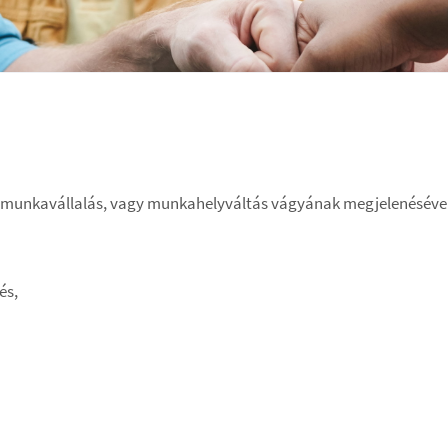
s munkavállalás, vagy munkahelyváltás vágyának megjelenésével
és,