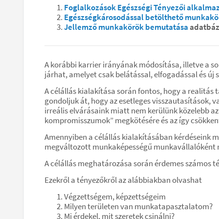
Foglalkozások Egészségi Tényezői alkalma
Egészségkárosodással betölthető munkakö
Jellemző munkakörök bemutatása
adatbáz
A korábbi karrier irányának módosítása, illetve a s
járhat, amelyet csak belátással, elfogadással és új
A célállás kialakítása során fontos, hogy a realitá
gondoljuk át, hogy az esetleges visszautasítások, 
irreális elvárásaink miatt nem kerülünk közelebb az
kompromisszumok” megkötésére és az így csökkentet
Amennyiben a célállás kialakításában kérdéseink m
megváltozott munkaképességű munkavállalóként mer
A célállás meghatározása során érdemes számos té
Ezekről a tényezőkről az alábbiakban olvashat
Végzettségem, képzettségeim
Milyen területen van munkatapasztalatom?
Mi érdekel, mit szeretek csinálni?