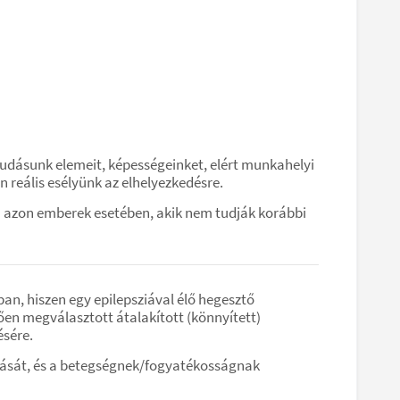
tudásunk elemeit, képességeinket, elért munkahelyi
 reális esélyünk az elhelyezkedésre.
en azon emberek esetében, akik nem tudják korábbi
n, hiszen egy epilepsziával élő hegesztő
en megválasztott átalakított (könnyített)
ésére.
árását, és a betegségnek/fogyatékosságnak