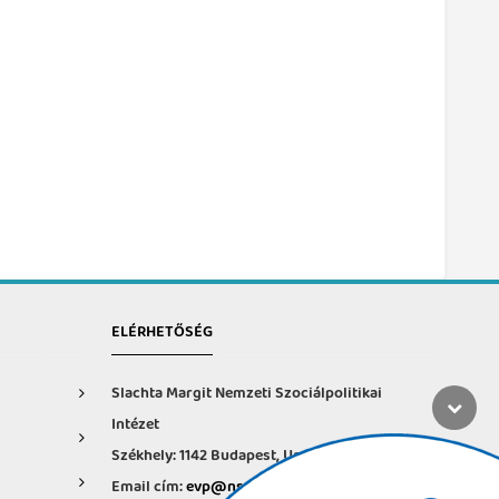
ELÉRHETŐSÉG
Slachta Margit Nemzeti Szociálpolitikai
Intézet
Székhely: 1142 Budapest, Ungvár u. 64-66.
Email cím:
evp@nszi.hu