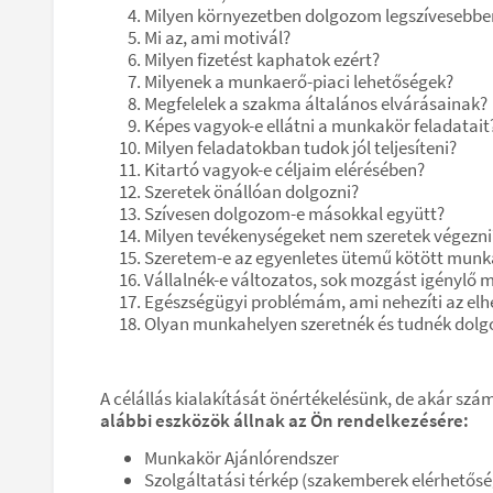
Milyen környezetben dolgozom legszívesebbe
Mi az, ami motivál?
Milyen fizetést kaphatok ezért?
Milyenek a munkaerő-piaci lehetőségek?
Megfelelek a szakma általános elvárásainak?
Képes vagyok-e ellátni a munkakör feladatait
Milyen feladatokban tudok jól teljesíteni?
Kitartó vagyok-e céljaim elérésében?
Szeretek önállóan dolgozni?
Szívesen dolgozom-e másokkal együtt?
Milyen tevékenységeket nem szeretek végezni
Szeretem-e az egyenletes ütemű kötött munk
Vállalnék-e változatos, sok mozgást igénylő
Egészségügyi problémám, ami nehezíti az elh
Olyan munkahelyen szeretnék és tudnék dolg
A célállás kialakítását önértékelésünk, de akár szám
alábbi eszközök állnak az Ön rendelkezésére:
Munkakör Ajánlórendszer
Szolgáltatási térkép (szakemberek elérhetősé