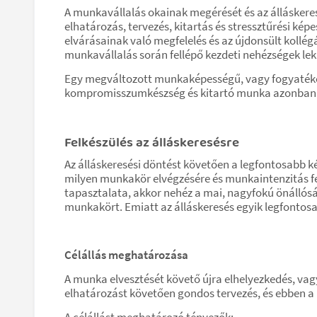
A munkavállalás okainak megérését és az álláskeresé
elhatározás, tervezés, kitartás és stressztűrési ké
elvárásainak való megfelelés és az újdonsült kollég
munkavállalás során fellépő kezdeti nehézségek le
Egy megváltozott munkaképességű, vagy fogyatékossá
kompromisszumkészség és kitartó munka azonban 
Felkészülés az álláskeresésre
Az álláskeresési döntést követően a legfontosabb
milyen munkakör elvégzésére és munkaintenzitás fen
tapasztalata, akkor nehéz a mai, nagyfokú önállósá
munkakört. Emiatt az álláskeresés egyik legfontos
Célállás meghatározása
A munka elvesztését követő újra elhelyezkedés, vagy
elhatározást követően gondos tervezés, és ebben a
A célállást meghatározó tényezők: