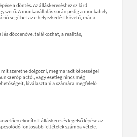
pése a döntés. Az álláskereséshez szilárd
m egyszerű. A munkavállalás során pedig a munkahely
áció segíthet az elhelyezkedést követő, már a
 és döccenővel találkozhat, a realitás,
 mit szeretne dolgozni, megmaradt képességei
 munkaerőpiactól, vagy esetleg nincs még
ehetőségeit, kiválasztani a számára megfelelő
övetően elindított álláskeresés legelső lépése az
pcsolódó fontosabb feltételek számba vétele.