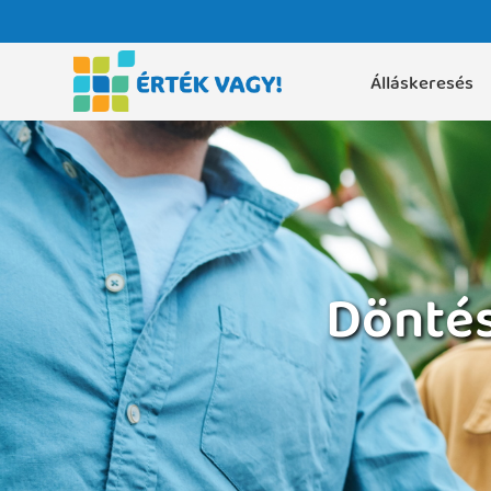
Álláskeresés
Döntés