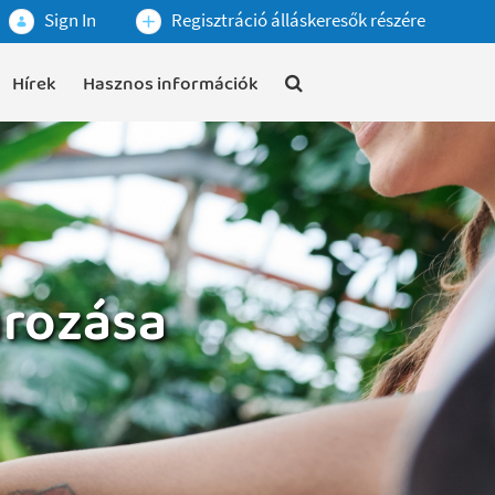
Sign In
Regisztráció álláskeresők részére
Hírek
Hasznos információk
ározása