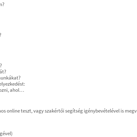
n?
?
?
át?
 munkákat?
elyezkedést:
ozni, ahol…
os online teszt, vagy szakértői segítség igénybevételével is megv
gével)