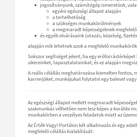
jogosítványunk, számítógép ismeretünk, val
egyéni egészségi állapot alapján
a terhelhetőség
a szükséges munkakörülmények
a megmaradt képességeknek megfelelő 
és egyéb elvárásaink (utazás, közelség, fizetés,
alapján mik lehetnek azok a megfelelő munkakörök,
Sokszor segítséget jelent, ha egy erőforrástérképe
sikereinket, tapasztalatainkat, és ez alapján megv
A reális célállás meghatározása kiemelten fontos, 
karrierjüket, munkájukat folytatni egy baleset vag
Az egészségi állapot mellett megmaradt képességek
szakmunkás vélhetően nem lesz képes a korábbi mun
munkakörben a veszélyes feladatok miatt az üzemo
Az Érték Vagy! Portálon két alkalmazás és egy ada
megfelelő célállás kialakítását: