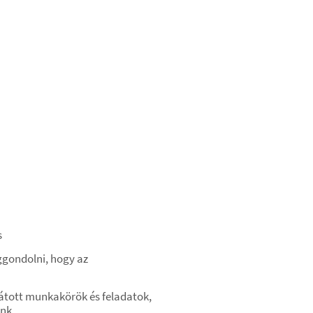
s
iggondolni, hogy az
átott munkakörök és feladatok,
nk,