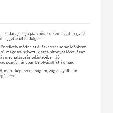
en kudarc jellegű pszichés problémákkal is együtt
tséggel lehet feldolgozni.
ve önreflexív módon az álláskeresés során időnként
túl magasra helyeztük azt a bizonyos lécet, és az
állás meghatározás tekintetében „jó
ét pozitív irányban befolyásolhatják majd.
tani, merre képezzem magam, vagy egyáltalán
gét kérni.