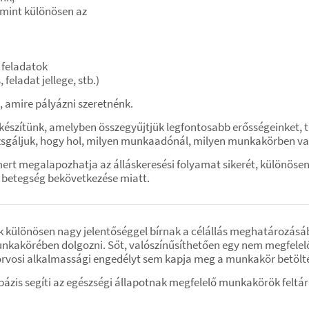
amint különösen az
feladatok
 feladat jellege, stb.)
 amire pályázni szeretnénk.
t készítünk, amelyben összegyűjtjük legfontosabb erősségeinket, 
izsgáljuk, hogy hol, milyen munkaadónál, milyen munkakörben van
mert megalapozhatja az álláskeresési folyamat sikerét, különös
y betegség bekövetkezése miatt.
 különösen nagy jelentőséggel bírnak a célállás meghatározásába
kakörében dolgozni. Sőt, valószínűsíthetően egy nem megfelelő
rvosi alkalmassági engedélyt sem kapja meg a munkakör betölt
tbázis segíti az egészségi állapotnak megfelelő munkakörök felt