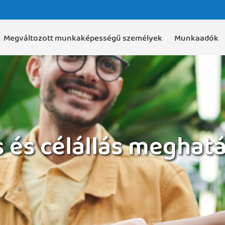
Megváltozott munkaképességű személyek
Munkaadók
 és célállás meghat