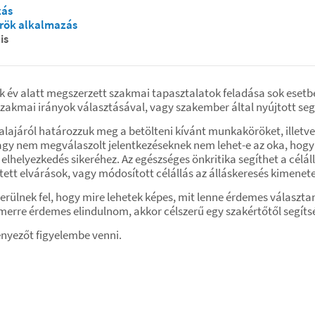
zás
rök alkalmazás
is
ok év alatt megszerzett szakmai tapasztalatok feladása sok esetb
 szakmai irányok választásával, vagy szakember által nyújtott segí
s talajáról határozzuk meg a betölteni kívánt munkaköröket, illet
vagy nem megválaszolt jelentkezéseknek nem lehet-e az oka, hogy 
 elhelyezkedés sikeréhez. Az egészséges önkritika segíthet a cél
t elvárások, vagy módosított célállás az álláskeresés kimenetel
erülnek fel, hogy mire lehetek képes, mit lenne érdemes válasz
re érdemes elindulnom, akkor célszerű egy szakértőtől segítsé
nyezőt figyelembe venni.