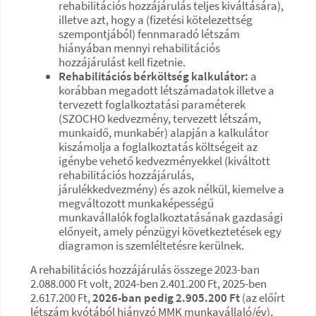
rehabilitációs hozzájárulás teljes kiváltására),
illetve azt, hogy a (fizetési kötelezettség
szempontjából) fennmaradó létszám
hiányában mennyi rehabilitációs
hozzájárulást kell fizetnie.
Rehabilitációs bérköltség kalkulátor:
a
korábban megadott létszámadatok illetve a
tervezett foglalkoztatási paraméterek
(SZOCHO kedvezmény, tervezett létszám,
munkaidő, munkabér) alapján a kalkulátor
kiszámolja a foglalkoztatás költségeit az
igénybe vehető kedvezményekkel (kiváltott
rehabilitációs hozzájárulás,
járulékkedvezmény) és azok nélkül, kiemelve a
megváltozott munkaképességű
munkavállalók foglalkoztatásának gazdasági
előnyeit, amely pénzügyi következtetések egy
diagramon is szemléltetésre kerülnek.
A rehabilitációs hozzájárulás összege 2023-ban
2.088.000 Ft volt, 2024-ben 2.401.200 Ft, 2025-ben
2.617.200 Ft,
2026-ban pedig 2.905.200 Ft
(az előírt
létszám kvótából hiányzó MMK munkavállaló/év),