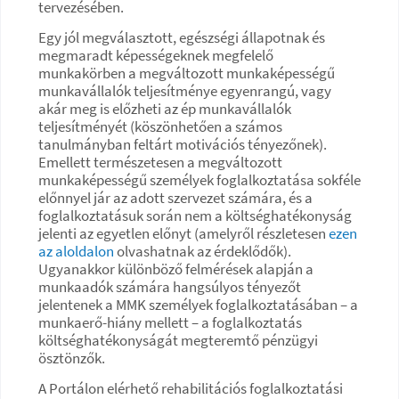
tervezésében.
Egy jól megválasztott, egészségi állapotnak és
megmaradt képességeknek megfelelő
munkakörben a megváltozott munkaképességű
munkavállalók teljesítménye egyenrangú, vagy
akár meg is előzheti az ép munkavállalók
teljesítményét (köszönhetően a számos
tanulmányban feltárt motivációs tényezőnek).
Emellett természetesen a megváltozott
munkaképességű személyek foglalkoztatása sokféle
előnnyel jár az adott szervezet számára, és a
foglalkoztatásuk során nem a költséghatékonyság
jelenti az egyetlen előnyt (amelyről részletesen
ezen
az aloldalon
olvashatnak az érdeklődők).
Ugyanakkor különböző felmérések alapján a
munkaadók számára hangsúlyos tényezőt
jelentenek a MMK személyek foglalkoztatásában – a
munkaerő-hiány mellett – a foglalkoztatás
költséghatékonyságát megteremtő pénzügyi
ösztönzők.
A Portálon elérhető rehabilitációs foglalkoztatási