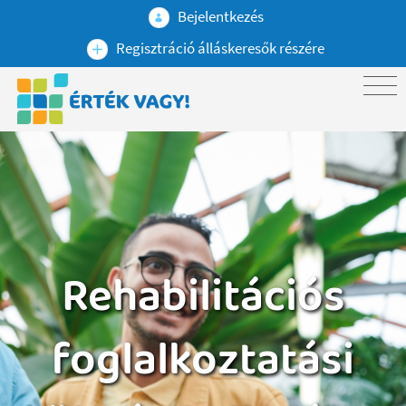
Bejelentkezés
Regisztráció álláskeresők részére
Rehabilitációs
foglalkoztatási