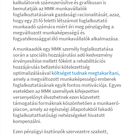
kalkulátorok számszerűsítve és grafikusan is
bemutatják az MMK munkavállalók
foglalkoztatásának gazdasági racionalitását, azaz,
hogy egy 25 fő feletti létszámot foglalkoztató
munkaadó számára miért éri meg pénzügyileg a
megváltozott munkaképességű és
fogyatékossággal élő munkavállalók alkalmazása.
A munkaadók egy MMK személy foglalkoztatása
során a szociális hozzájárulási adó kedvezmény
érvényesítése mellett főként a rehabilitációs
hozzájárulás befizetési kötelezettség
optimalizálásával
költséget tudnak megtakarítani
,
amely a megváltozott munkaképességű emberek
foglalkoztatásának egyik fontos motivációja. Egyes
esetekben az MMK személyek kifejezetten
versenyelőnyt élvezhetnek ezen közvetett
támogatási formáknak köszönhetően a munkaerő-
piacon, amely az egészségi állapotukból fakadó
foglalkoztathatósági nehézségeket hivatott
kompenzálni.
Ezen pénzügyi ösztönzők szervezetre szabott,