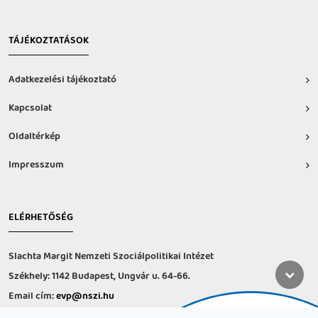
TÁJÉKOZTATÁSOK
Adatkezelési tájékoztató
Kapcsolat
Oldaltérkép
Impresszum
ELÉRHETŐSÉG
Slachta Margit Nemzeti Szociálpolitikai Intézet
Székhely: 1142 Budapest, Ungvár u. 64-66.
Email cím:
evp@nszi.hu
Információs vonal: +36 30 682-6371