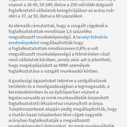
viszont a 26-49, 50-249, illetve a 250-nél több dolgozót
foglalkoztató vállalatok kategóriájában az arány már
eléri a 37, az 50, illetve a 69 százalékot.
Az elemzők rámutattak, hogy a vizsgált cégeknél a
foglalkoztatottak mindössze 1,6 százaléka
megváltozott munkaképességű. A
tavalyi felmérés
eredményeként
megállapították hogy
a foglalkoztatottak mindösszesen 0,8%-a volt
megváltozott munkaképességű a felmérésben részt
vevő vállalatok körében, amely akár azt is jelentheti,
hogy megduplázódott az MMK személyek
foglalkoztatása a vizsgált munkaadói körben.
A gazdasági ágazatokat tekintve a szolgáltatások
területén és a mezőgazdaságban a legmagasabb, a
kereskedelemben és az építőiparban viszont a
legalacsonyabb az mmk munkavállalók összesített
foglalkoztatotti létszámhoz viszonyított aránya.
Tulajdonszerkezet alapján pedig megállapították, hogy
a tisztán hazai tulajdonban lévő cégek nagyobb
arányban foglalkoztatják a megváltozott
munkaképességű dolgozókat. Az mmk munkavállalók