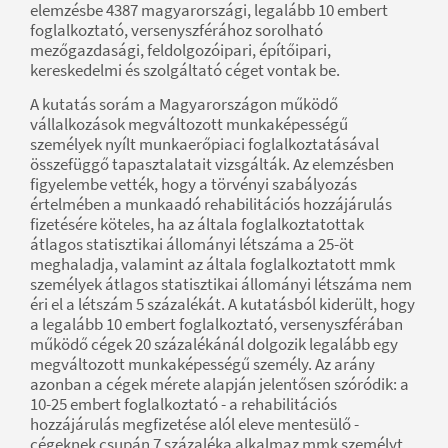
elemzésbe 4387 magyarországi, legalább 10 embert
foglalkoztató, versenyszférához sorolható
mezőgazdasági, feldolgozóipari, építőipari,
kereskedelmi és szolgáltató céget vontak be.
A kutatás sorám a Magyarországon működő
vállalkozások megváltozott munkaképességű
személyek nyílt munkaerőpiaci foglalkoztatásával
összefüggő tapasztalatait vizsgálták. Az elemzésben
figyelembe vették, hogy a törvényi szabályozás
értelmében a munkaadó rehabilitációs hozzájárulás
fizetésére köteles, ha az általa foglalkoztatottak
átlagos statisztikai állományi létszáma a 25-öt
meghaladja, valamint az általa foglalkoztatott mmk
személyek átlagos statisztikai állományi létszáma nem
éri el a létszám 5 százalékát. A kutatásból kiderült, hogy
a legalább 10 embert foglalkoztató, versenyszférában
működő cégek 20 százalékánál dolgozik legalább egy
megváltozott munkaképességű személy. Az arány
azonban a cégek mérete alapján jelentősen szóródik: a
10-25 embert foglalkoztató - a rehabilitációs
hozzájárulás megfizetése alól eleve mentesülő -
cégeknek csupán 7 százaléka alkalmaz mmk személyt,