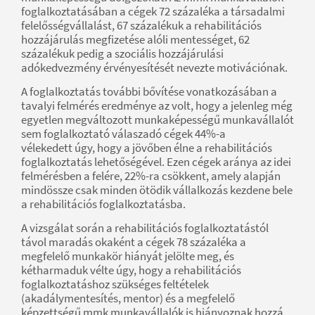
foglalkoztatásában a cégek 72 százaléka a társadalmi
felelősségvállalást, 67 százalékuk a rehabilitációs
hozzájárulás megfizetése alóli mentességet, 62
százalékuk pedig a szociális hozzájárulási
adókedvezmény érvényesítését nevezte motivációnak.
A foglalkoztatás további bővítése vonatkozásában a
tavalyi felmérés eredménye az volt, hogy a jelenleg még
egyetlen megváltozott munkaképességű munkavállalót
sem foglalkoztató válaszadó cégek 44%-a
vélekedett úgy, hogy a jövőben élne a rehabilitációs
foglalkoztatás lehetőségével. Ezen cégek aránya az idei
felmérésben a felére, 22%-ra csökkent, amely alapján
mindössze csak minden ötödik vállalkozás kezdene bele
a rehabilitációs foglalkoztatásba.
A vizsgálat során a rehabilitációs foglalkoztatástól
távol maradás okaként a cégek 78 százaléka a
megfelelő munkakör hiányát jelölte meg, és
kétharmaduk vélte úgy, hogy a rehabilitációs
foglalkoztatáshoz szükséges feltételek
(akadálymentesítés, mentor) és a megfelelő
képzettségű mmk munkavállalók is hiányoznak hozzá,