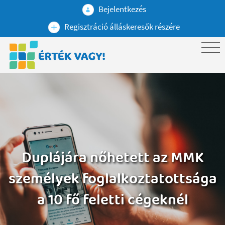
Bejelentkezés
Regisztráció álláskeresők részére
Duplájára nőhetett az MMK
személyek foglalkoztatottsága
a 10 fő feletti cégeknél