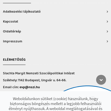
Adatkezelési tájékoztató
Kapcsolat
Oldaltérkép
Impresszum
ELÉRHETŐSÉG
Slachta Margit Nemzeti Szociálpolitikai Intézet
Székhely: 1142 Budapest, Ungvár u. 64-66.
Email cím:
evp@nszi.hu
Információs vonal: +36 30 682-6371
Weboldalunkon sütiket (cookie) használunk, hogy
hétfő-csütörtök: 8:00-16:00
biztonságos böngészés mellett a legjobb felhasználói
péntek: 8:00-14.00
élményt nyújthassuk. A weboldal meglátogatásával és