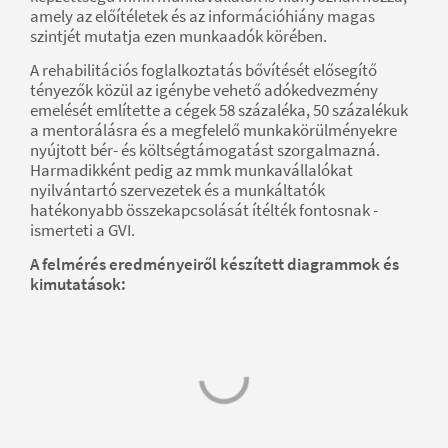
amely az előítéletek és az információhiány magas
szintjét mutatja ezen munkaadók körében.
A rehabilitációs foglalkoztatás bővítését elősegítő
tényezők közül az igénybe vehető adókedvezmény
emelését említette a cégek 58 százaléka, 50 százalékuk
a mentorálásra és a megfelelő munkakörülményekre
nyújtott bér- és költségtámogatást szorgalmazná.
Harmadikként pedig az mmk munkavállalókat
nyilvántartó szervezetek és a munkáltatók
hatékonyabb összekapcsolását ítélték fontosnak -
ismerteti a GVI.
A felmérés eredményeiről készített diagrammok és
kimutatások: