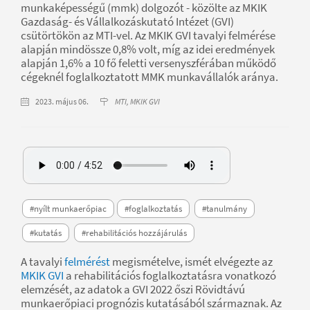
munkaképességű (mmk) dolgozót - közölte az MKIK
Gazdaság- és Vállalkozáskutató Intézet (GVI)
csütörtökön az MTI-vel. Az MKIK GVI tavalyi felmérése
alapján mindössze 0,8% volt, míg az idei eredmények
alapján 1,6% a 10 fő feletti versenyszférában működő
cégeknél foglalkoztatott MMK munkavállalók aránya.
2023. május 06.
MTI, MKIK GVI
#nyílt munkaerőpiac
#foglalkoztatás
#tanulmány
#kutatás
#rehabilitációs hozzájárulás
A tavalyi
felmérést
megismételve, ismét elvégezte az
MKIK GVI
a rehabilitációs foglalkoztatásra vonatkozó
elemzését, az adatok a GVI 2022 őszi Rövidtávú
munkaerőpiaci prognózis kutatásából származnak. Az