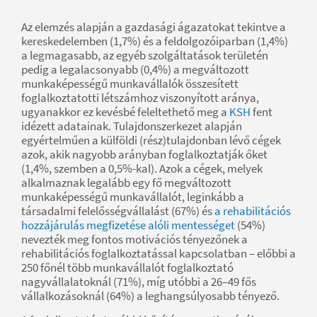
Az elemzés alapján a gazdasági ágazatokat tekintve a
kereskedelemben (1,7%) és a feldolgozóiparban (1,4%)
a legmagasabb, az egyéb szolgáltatások területén
pedig a legalacsonyabb (0,4%) a megváltozott
munkaképességű munkavállalók összesített
foglalkoztatotti létszámhoz viszonyított aránya,
ugyanakkor ez kevésbé feleltethető meg a
KSH
fent
idézett adatainak. Tulajdonszerkezet alapján
egyértelműen a külföldi (rész)tulajdonban lévő cégek
azok, akik nagyobb arányban foglalkoztatják őket
(1,4%, szemben a 0,5%-kal). Azok a cégek, melyek
alkalmaznak legalább egy fő megváltozott
munkaképességű munkavállalót, leginkább a
társadalmi felelősségvállalást (67%) és
a rehabilitációs
hozzájárulás megfizetése alóli mentességet
(54%)
nevezték meg fontos motivációs tényezőnek a
rehabilitációs foglalkoztatással kapcsolatban – előbbi a
250 főnél több munkavállalót foglalkoztató
nagyvállalatoknál (71%), míg utóbbi a 26–49 fős
vállalkozásoknál (64%) a leghangsúlyosabb tényező.