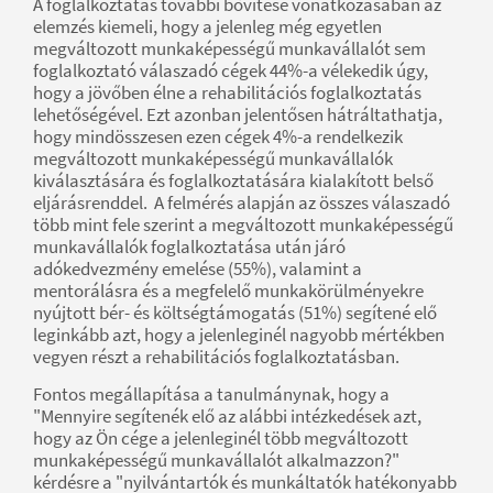
A foglalkoztatás további bővítése vonatkozásában az
elemzés kiemeli, hogy a jelenleg még egyetlen
megváltozott munkaképességű munkavállalót sem
foglalkoztató válaszadó cégek 44%-a vélekedik úgy,
hogy a jövőben élne a rehabilitációs foglalkoztatás
lehetőségével. Ezt azonban jelentősen hátráltathatja,
hogy mindösszesen ezen cégek 4%-a rendelkezik
megváltozott munkaképességű munkavállalók
kiválasztására és foglalkoztatására kialakított belső
eljárásrenddel. A felmérés alapján az összes válaszadó
több mint fele szerint a megváltozott munkaképességű
munkavállalók foglalkoztatása után járó
adókedvezmény emelése (55%), valamint a
mentorálásra és a megfelelő munkakörülményekre
nyújtott bér- és költségtámogatás (51%) segítené elő
leginkább azt, hogy a jelenleginél nagyobb mértékben
vegyen részt a rehabilitációs foglalkoztatásban.
Fontos megállapítása a tanulmánynak, hogy a
"Mennyire segítenék elő az alábbi intézkedések azt,
hogy az Ön cége a jelenleginél több megváltozott
munkaképességű munkavállalót alkalmazzon?"
kérdésre a "nyilvántartók és munkáltatók hatékonyabb