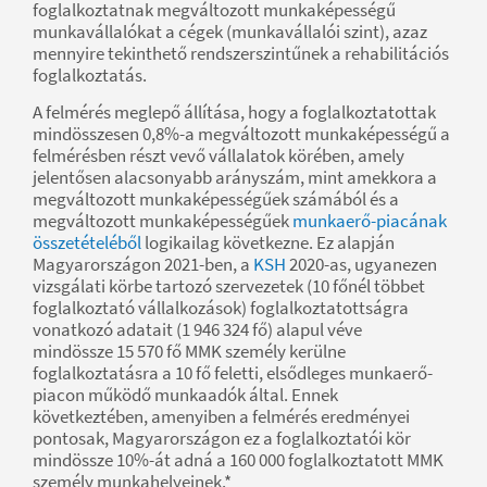
foglalkoztatnak megváltozott munkaképességű
munkavállalókat a cégek (munkavállalói szint), azaz
mennyire tekinthető rendszerszintűnek a rehabilitációs
foglalkoztatás.
A felmérés meglepő állítása, hogy a foglalkoztatottak
mindösszesen 0,8%-a megváltozott munkaképességű a
felmérésben részt vevő vállalatok körében, amely
jelentősen alacsonyabb arányszám, mint amekkora a
megváltozott munkaképességűek számából és a
megváltozott munkaképességűek
munkaerő-piacának
összetételéből
logikailag következne. Ez alapján
Magyarországon 2021-ben, a
KSH
2020-as, ugyanezen
vizsgálati körbe tartozó szervezetek (10 főnél többet
foglalkoztató vállalkozások) foglalkoztatottságra
vonatkozó adatait (1 946 324 fő) alapul véve
mindössze 15 570 fő MMK személy kerülne
foglalkoztatásra a 10 fő feletti, elsődleges munkaerő-
piacon működő munkaadók által. Ennek
következtében, amenyiben a felmérés eredményei
pontosak, Magyarországon ez a foglalkoztatói kör
mindössze 10%-át adná a 160 000 foglalkoztatott MMK
személy munkahelyeinek.*