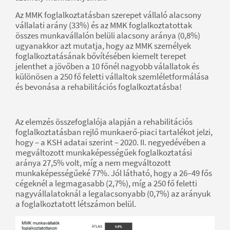
Az MMK foglalkoztatásban szerepet vállaló alacsony
vállalati arány (33%) és az MMK foglalkoztatottak
összes munkavállalón belüli alacsony aránya (0,8%)
ugyanakkor azt mutatja, hogy az MMK személyek
foglalkoztatásának bővítésében kiemelt terepet
jelenthet a jövőben a 10 főnél nagyobb válallatok és
különösen a 250 fő feletti vállaltok szemléletformálása
és bevonása a rehabilitációs foglalkoztatásba!
Az elemzés összefoglalója alapján a rehabilitációs
foglalkoztatásban rejlő munkaerő-piaci tartalékot jelzi,
hogy – a KSH adatai szerint – 2020. II. negyedévében a
megváltozott munkaképességűek foglalkoztatási
aránya 27,5% volt, míg a nem megváltozott
munkaképességűeké 77%. Jól látható, hogy a 26–49 fős
cégeknél a legmagasabb (2,7%), míg a 250 fő feletti
nagyvállalatoknál a legalacsonyabb (0,7%) az arányuk
a foglalkoztatott létszámon belül.