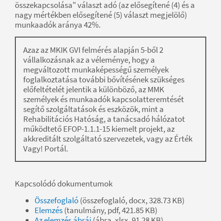
összekapcsolása" választ adó (az elősegítené (4) és a
nagy mértékben elősegítené (5) választ megjelölő)
munkaadók aránya 42%.
Azaz az MKIK GVI felmérés alapján 5-ből 2
vállalkozásnak az a véleménye, hogy a
megváltozott munkaképességű személyek
foglalkoztatása további bővítésének szükséges
előfeltételét jelentik a különböző, az MMK
személyek és munkaadók kapcsolatteremtését
segítő szolgáltatások és eszközök, mint a
Rehabilitációs Hatóság, a tanácsadó hálózatot
működtető EFOP-1.1.1-15 kiemelt projekt, az
akkreditált szolgáltató szervezetek, vagy az Érték
Vagy! Portál.
Kapcsolódó dokumentumok
Összefoglaló
(összefoglaló, docx, 328.73 KB)
Elemzés
(tanulmány, pdf, 421.85 KB)
Az elemzés ábrái
(ábra, xlsx, 91.28 KB)