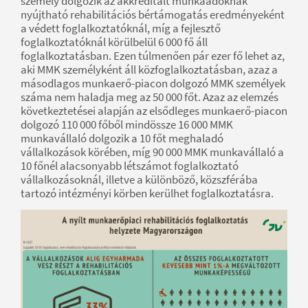
személy dolgozik az akkreditált munkaadóknak
nyújtható rehabilitációs bértámogatás eredményeként
a védett foglalkoztatóknál, míg a fejlesztő
foglalkoztatóknál körülbelül 6 000 fő áll
foglalkoztatásban. Ezen túlmenően pár ezer fő lehet az,
aki MMK személyként áll közfoglalkoztatásban, azaz a
másodlagos munkaerő-piacon dolgozó MMK személyek
száma nem haladja meg az 50 000 főt. Azaz az elemzés
következtetései alapján az elsődleges munkaerő-piacon
dolgozó 110 000 főből mindössze 16 000 MMK
munkavállaló dolgozik a 10 főt meghaladó
vállalkozások körében, míg 90 000 MMK munkavállaló a
10 főnél alacsonyabb létszámot foglalkoztató
vállalkozásoknál, illetve a különböző, közszférába
tartozó intézményi körben kerülhet foglalkoztatásra.