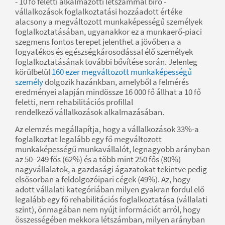
- 10 fő feletti alkalmazotti létszámmal bíró -
vállalkozások foglalkoztatási hozzáadott értéke
alacsony a megváltozott munkaképességű személyek
foglalkoztatásában, ugyanakkor ez a munkaerő-piaci
szegmens fontos terepet jelenthet a jövőben a a
fogyatékos és egészségkárosodással élő személyek
foglalkoztatásának további bővítése során. Jelenleg
körülbelül
160 ezer megváltozott munkaképességű
személy
dolgozik hazánkban, amelyből a felmérés
eredményei alapján mindössze 16 000 fő állhat a 10 fő
feletti, nem rehabilitációs profillal
rendelkező vállalkozások alkalmazásában.
Az elemzés megállapítja, hogy a vállalkozások 33%-a
foglalkoztat legalább egy fő megváltozott
munkaképességű munkavállalót, legnagyobb arányban
az 50–249 fős (62%) és a több mint 250 fős (80%)
nagyvállalatok, a gazdasági ágazatokat tekintve pedig
elsősorban a feldolgozóipari cégek (49%). Az, hogy
adott vállalati kategóriában milyen gyakran fordul elő
legalább egy fő rehabilitációs foglalkoztatása (vállalati
szint), önmagában nem nyújt információt arról, hogy
összességében mekkora létszámban, milyen arányban