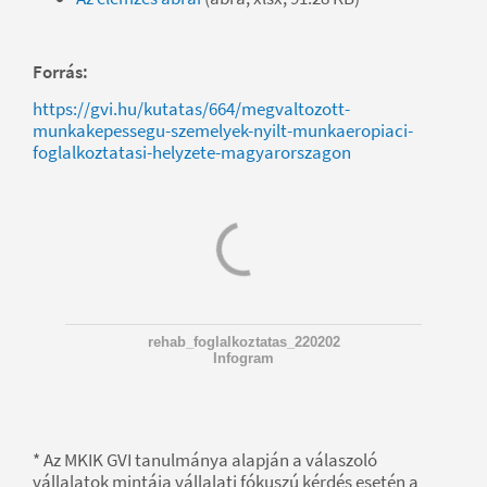
Forrás:
https://gvi.hu/kutatas/664/megvaltozott-
munkakepessegu-szemelyek-nyilt-munkaeropiaci-
foglalkoztatasi-helyzete-magyarorszagon
rehab_foglalkoztatas_220202
Infogram
* Az MKIK GVI tanulmánya alapján a válaszoló
vállalatok mintája vállalati fókuszú kérdés esetén a