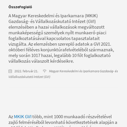
Összefoglaló
A Magyar Kereskedelmi és Iparkamara (MKIK)
Gazdaság- és Vállalkozáskutató Intézet (GVI)
elemzésében a hazai vállalkozások megváltozott
munkaképességű személyek nyílt munkaerő-piaci
foglalkoztatásával kapcsolatos tapasztalatait
vizsgálta. Az elemzésben szereplő adatok a GVI 2021.
októberi féléves konjunktúrafelvételéből származnak,
mely során 1017 hazai, legalább 10 főt foglalkoztató
vállalkozás válaszolt kérdéseikre.
2022. február 21.
Magyar Kereskedelmi és Iparkamara Gazdaság- és
Vállalkozáskutató Intézet (GVI)
Az
MKIK GVI
több, mint 1000 munkaadó részvételével
zajló felméréséből levonható következtetések alapján a