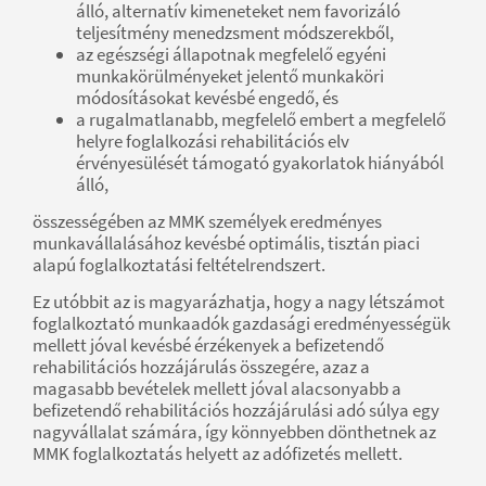
álló, alternatív kimeneteket nem favorizáló
teljesítmény menedzsment módszerekből,
az egészségi állapotnak megfelelő egyéni
munkakörülményeket jelentő munkaköri
módosításokat kevésbé engedő, és
a rugalmatlanabb, megfelelő embert a megfelelő
helyre foglalkozási rehabilitációs elv
érvényesülését támogató gyakorlatok hiányából
álló,
összességében az MMK személyek eredményes
munkavállalásához kevésbé optimális, tisztán piaci
alapú foglalkoztatási feltételrendszert.
Ez utóbbit az is magyarázhatja, hogy a nagy létszámot
foglalkoztató munkaadók gazdasági eredményességük
mellett jóval kevésbé érzékenyek a befizetendő
rehabilitációs hozzájárulás összegére, azaz a
magasabb bevételek mellett jóval alacsonyabb a
befizetendő rehabilitációs hozzájárulási adó súlya egy
nagyvállalat számára, így könnyebben dönthetnek az
MMK foglalkoztatás helyett az adófizetés mellett.