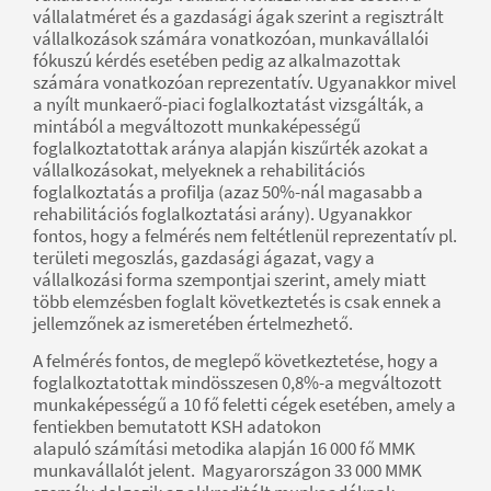
vállalatméret és a gazdasági ágak szerint a regisztrált
vállalkozások számára vonatkozóan, munkavállalói
fókuszú kérdés esetében pedig az alkalmazottak
számára vonatkozóan reprezentatív. Ugyanakkor mivel
a nyílt munkaerő-piaci foglalkoztatást vizsgálták, a
mintából a megváltozott munkaképességű
foglalkoztatottak aránya alapján kiszűrték azokat a
vállalkozásokat, melyeknek a rehabilitációs
foglalkoztatás a profilja (azaz 50%-nál magasabb a
rehabilitációs foglalkoztatási arány). Ugyanakkor
fontos, hogy a felmérés nem feltétlenül reprezentatív pl.
területi megoszlás, gazdasági ágazat, vagy a
vállalkozási forma szempontjai szerint, amely miatt
több elemzésben foglalt következtetés is csak ennek a
jellemzőnek az ismeretében értelmezhető.
A felmérés fontos, de meglepő következtetése, hogy a
foglalkoztatottak mindösszesen 0,8%-a megváltozott
munkaképességű a 10 fő feletti cégek esetében, amely a
fentiekben bemutatott KSH adatokon
alapuló számítási metodika alapján 16 000 fő MMK
munkavállalót jelent. Magyarországon 33 000 MMK