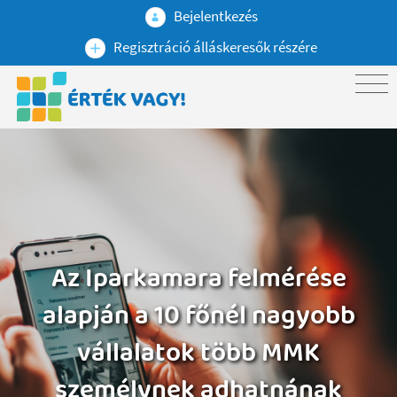
Bejelentkezés
Regisztráció álláskeresők részére
Az Iparkamara felmérése
alapján a 10 főnél nagyobb
vállalatok több MMK
személynek adhatnának