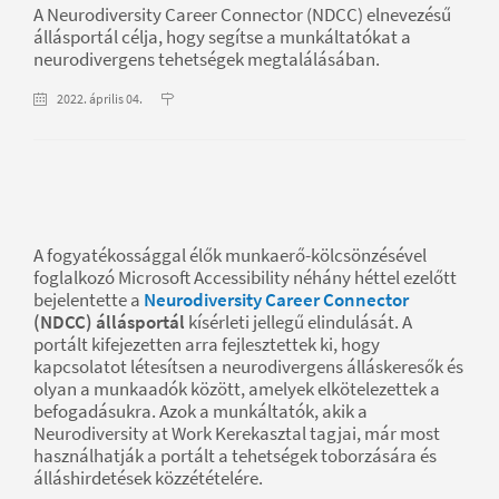
A Neurodiversity Career Connector (NDCC) elnevezésű
állásportál célja, hogy segítse a munkáltatókat a
neurodivergens tehetségek megtalálásában.
2022. április 04.
A fogyatékossággal élők munkaerő-kölcsönzésével
foglalkozó Microsoft Accessibility néhány héttel ezelőtt
bejelentette a
Neurodiversity Career Connector
(NDCC) állásportál
kísérleti jellegű elindulását. A
portált kifejezetten arra fejlesztettek ki, hogy
kapcsolatot létesítsen a neurodivergens álláskeresők és
olyan a munkaadók között, amelyek elkötelezettek a
befogadásukra. Azok a munkáltatók, akik a
Neurodiversity at Work Kerekasztal tagjai, már most
használhatják a portált a tehetségek toborzására és
álláshirdetések közzétételére.