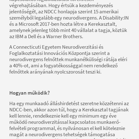
végrehajtásában. Hogy értsük a kezdeményezés
jelentőségét, az NDCC honlapja szerint 15 amerikai
személyből legalább egy neurodivergens. A Disability:IN
és a Microsoft 2017-ben hozta létre a Kerekasztalt,
amelynek jelenleg több mint 40 vállalat a tagja, köztük
az IBM a Dell és a Warner Brothers.
A Connecticuti Egyetem Neurodiverzitási és
Foglalkoztatási Innovációs Központja szerint a
neurodivergens felnőttek munkanélküliségi rátája eléri
a 40%-ot, ami a fogyatékossággal nem rendelkező
felnőttek arányának nyolcszorosát teszi ki.
Hogyan működik?
Ha egy munkaadó álláshirdetést szeretne közzétenni az
NDCC-ben, akkor azon túl, hogy a Kerekasztal tagjának
kell lennie, rendelkeznie kell egy minimum egy éve
működő neurodiverzitással kapcsolatos munkaerő-
felvételi programmal, és nyilvánosan el kell köteleznie
magát a neurodivergens tehetségek támogatása