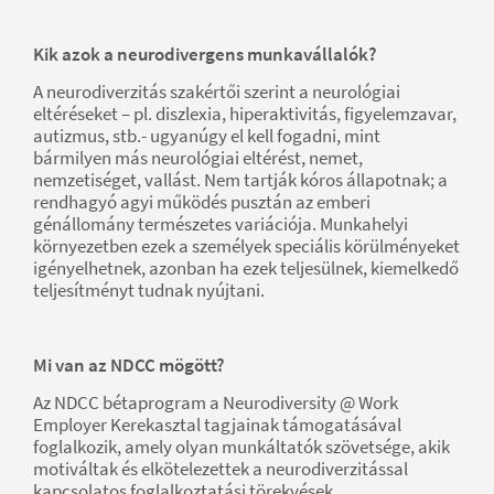
Kik azok a neurodivergens munkavállalók?
A neurodiverzitás szakértői szerint a neurológiai
eltéréseket – pl. diszlexia, hiperaktivitás, figyelemzavar,
autizmus, stb.- ugyanúgy el kell fogadni, mint
bármilyen más neurológiai eltérést, nemet,
nemzetiséget, vallást. Nem tartják kóros állapotnak; a
rendhagyó agyi működés pusztán az emberi
génállomány természetes variációja. Munkahelyi
környezetben ezek a személyek speciális körülményeket
igényelhetnek, azonban ha ezek teljesülnek, kiemelkedő
teljesítményt tudnak nyújtani.
Mi van az NDCC mögött?
Az NDCC bétaprogram a Neurodiversity @ Work
Employer Kerekasztal tagjainak támogatásával
foglalkozik, amely olyan munkáltatók szövetsége, akik
motiváltak és elkötelezettek a neurodiverzitással
kapcsolatos foglalkoztatási törekvések