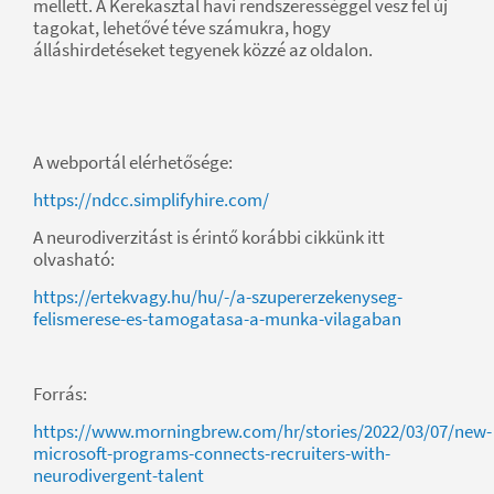
mellett. A Kerekasztal havi rendszerességgel vesz fel új
tagokat, lehetővé téve számukra, hogy
álláshirdetéseket tegyenek közzé az oldalon.
A webportál elérhetősége:
https://ndcc.simplifyhire.com/
A neurodiverzitást is érintő korábbi cikkünk itt
olvasható:
https://ertekvagy.hu/hu/-/a-szupererzekenyseg-
felismerese-es-tamogatasa-a-munka-vilagaban
Forrás:
https://www.morningbrew.com/hr/stories/2022/03/07/new-
microsoft-programs-connects-recruiters-with-
neurodivergent-talent