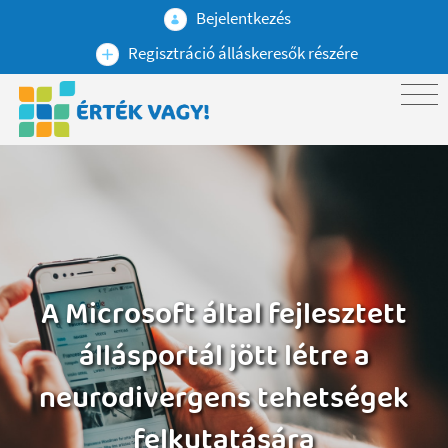
Bejelentkezés
Regisztráció álláskeresők részére
A Microsoft által fejlesztett
állásportál jött létre a
neurodivergens tehetségek
felkutatására