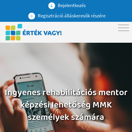
Bejelentkezés
Regisztráció álláskeresők részére
Ingyenes rehabilitációs mentor
képzési lehetőség MMK
személyek számára