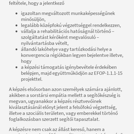
feltétele, hogy a jelentkező
igazoltan megváltozott munkaképességűnek
minősüljön,
legalább középfokú végzettséggel rendelkezzen,
vállalja a rehabilitációs hatóságnál történő –
szolgáltatást kérőként megvalósuló –
nyilvántartásba vételt,
állandó lakóhelye vagy tartózkodási helye a
konvergencia régiókban legyen bejelentve illetve,
hogy
a képzési támogatás igénybevétele érdekében
belépjen, majd együttműködjön az EFOP-1.1.1-15
projekttel.
A képzés elsősorban azon személyek számára ajánlott,
akikben a sorstársi empátia mellett a segítőkészség is
megvan, ugyanakkor a képzés résztvevőinek
kiválasztásánál előnyt jelent a felsőfokú végzettség,
illetve a szociális területen, vagy emberekkel történő
foglalkozásban szerzett segítői tapasztalat.
A képzésre nem csak az állást kereső, hanem a