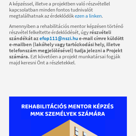
A képzéssel, illetve a projektben való részvétellel
kapcsolatban minden fontos tudnivalót
megtalálhatnak az érdeklődők
ezen a linken
.
Amennyiben a rehabilitációs mentor képzésen történő
részvétel felkeltette érdeklődését, úgy
részvételi
szándékát az
efop111@nszi.hu
e-mail címre küldött
e-mailben (lakóhely vagy tartózkodási hely, illetve
telefonszám megjelölésével) tudja jelezni a Projekt
számára.
Ezt követően a projekt munkatársai fogják
majd keresni Önt a részletekkel.