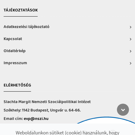
TÁJÉKOZTATÁSOK
Adatkezelési tájékoztató
Kapcsolat
Oldaltérkép
Impresszum
ELÉRHETŐSÉG
Slachta Margit Nemzeti Szociálpolitikai Intézet
Székhely: 1142 Budapest, Ungvár u. 64-66.
Email cím:
evp@nszi.hu
Információs vonal: +36 30 682-6371
Weboldalunkon sütiket (cookie) használunk, hogy