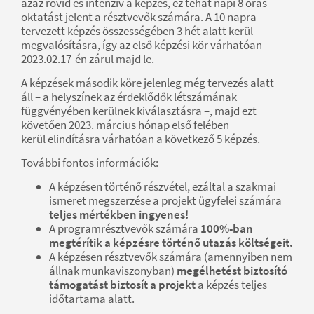
azaz rövid és intenzív a képzés, ez tehát napi 8 órás
oktatást jelent a résztvevők számára. A 10 napra
tervezett képzés összességében 3 hét alatt kerül
megvalósításra, így az első képzési kör várhatóan
2023.02.17-én zárul majd le.
A képzések második köre jelenleg még tervezés alatt
áll – a helyszínek az érdeklődők létszámának
függvényében kerülnek kiválasztásra –, majd ezt
követően 2023. március hónap első felében
kerül elindításra várhatóan a következő 5 képzés.
További fontos információk:
A képzésen történő részvétel, ezáltal a szakmai
ismeret megszerzése a projekt ügyfelei számára
teljes mértékben ingyenes!
A programrésztvevők számára
100%-ban
megtérítik a képzésre történő utazás költségeit.
A képzésen résztvevők számára (amennyiben nem
állnak munkaviszonyban)
megélhetést biztosító
támogatást biztosít a projekt
a képzés teljes
időtartama alatt.