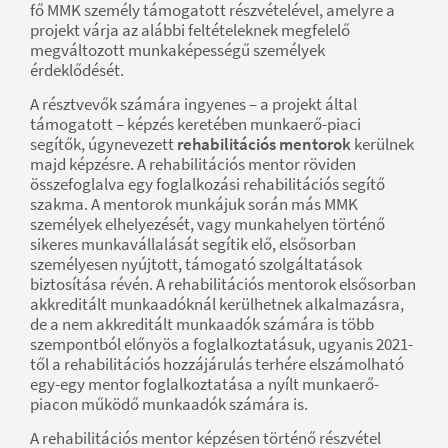
fő MMK személy támogatott részvételével, amelyre a
projekt várja az alábbi feltételeknek megfelelő
megváltozott munkaképességű személyek
érdeklődését.
A résztvevők számára ingyenes – a projekt által
támogatott – képzés keretében munkaerő-piaci
segítők, úgynevezett
rehabilitációs mentorok
kerülnek
majd képzésre. A rehabilitációs mentor röviden
összefoglalva egy foglalkozási rehabilitációs segítő
szakma. A mentorok munkájuk során más MMK
személyek elhelyezését, vagy munkahelyen történő
sikeres munkavállalását segítik elő, elsősorban
személyesen nyújtott, támogató szolgáltatások
biztosítása révén. A rehabilitációs mentorok elsősorban
akkreditált munkaadóknál kerülhetnek alkalmazásra,
de a nem akkreditált munkaadók számára is több
szempontból előnyös a foglalkoztatásuk, ugyanis 2021-
től a rehabilitációs hozzájárulás terhére elszámolható
egy-egy mentor foglalkoztatása a nyílt munkaerő-
piacon működő munkaadók számára is.
A rehabilitációs mentor képzésen történő részvétel