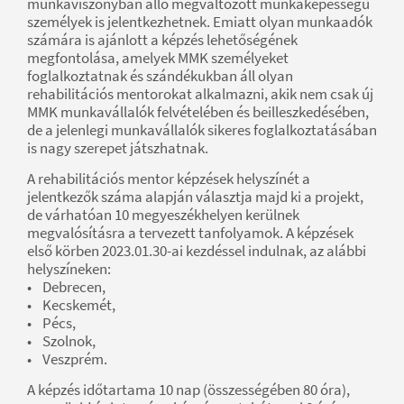
munkaviszonyban álló megváltozott munkaképességű
személyek is jelentkezhetnek. Emiatt olyan munkaadók
számára is ajánlott a képzés lehetőségének
megfontolása, amelyek MMK személyeket
foglalkoztatnak és szándékukban áll olyan
rehabilitációs mentorokat alkalmazni, akik nem csak új
MMK munkavállalók felvételében és beilleszkedésében,
de a jelenlegi munkavállalók sikeres foglalkoztatásában
is nagy szerepet játszhatnak.
A rehabilitációs mentor képzések helyszínét a
jelentkezők száma alapján választja majd ki a projekt,
de várhatóan 10 megyeszékhelyen kerülnek
megvalósításra a tervezett tanfolyamok. A képzések
első körben 2023.01.30-ai kezdéssel indulnak, az alábbi
helyszíneken:
• Debrecen,
• Kecskemét,
• Pécs,
• Szolnok,
• Veszprém.
A képzés időtartama 10 nap (összességében 80 óra),