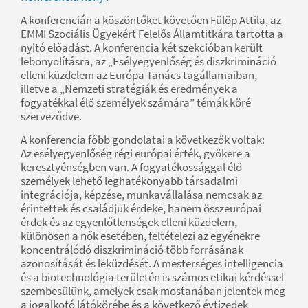
A konferencián a köszöntőket követően Fülöp Attila, az
EMMI Szociális Ügyekért Felelős Államtitkára tartotta a
nyitó előadást. A konferencia két szekcióban került
lebonyolításra, az „Esélyegyenlőség és diszkrimináció
elleni küzdelem az Európa Tanács tagállamaiban,
illetve a „Nemzeti stratégiák és eredmények a
fogyatékkal élő személyek számára” témák köré
szerveződve.
A konferencia főbb gondolatai a következők voltak:
Az esélyegyenlőség régi európai érték, gyökere a
keresztyénségben van. A fogyatékossággal élő
személyek lehető leghatékonyabb társadalmi
integrációja, képzése, munkavállalása nemcsak az
érintettek és családjuk érdeke, hanem összeurópai
érdek és az egyenlőtlenségek elleni küzdelem,
különösen a nők esetében, feltételezi az egyénekre
koncentrálódó diszkrimináció több forrásának
azonosítását és leküzdését. A mesterséges intelligencia
és a biotechnológia területén is számos etikai kérdéssel
szembesülünk, amelyek csak mostanában jelentek meg
a jogalkotó látókörébe és a következő évtizedek