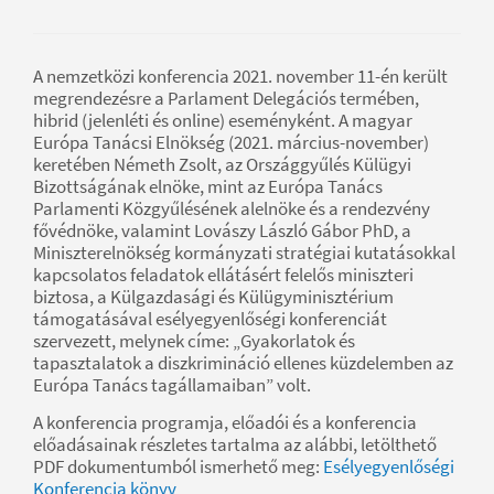
A nemzetközi konferencia 2021. november 11-én került
megrendezésre a Parlament Delegációs termében,
hibrid (jelenléti és online) eseményként. A magyar
Európa Tanácsi Elnökség (2021. március-november)
keretében Németh Zsolt, az Országgyűlés Külügyi
Bizottságának elnöke, mint az Európa Tanács
Parlamenti Közgyűlésének alelnöke és a rendezvény
fővédnöke, valamint Lovászy László Gábor PhD, a
Miniszterelnökség kormányzati stratégiai kutatásokkal
kapcsolatos feladatok ellátásért felelős miniszteri
biztosa, a Külgazdasági és Külügyminisztérium
támogatásával esélyegyenlőségi konferenciát
szervezett, melynek címe: „Gyakorlatok és
tapasztalatok a diszkrimináció ellenes küzdelemben az
Európa Tanács tagállamaiban” volt.
A konferencia programja, előadói és a konferencia
előadásainak részletes tartalma az alábbi, letölthető
PDF dokumentumból ismerhető meg:
Esélyegyenlőségi
Konferencia könyv