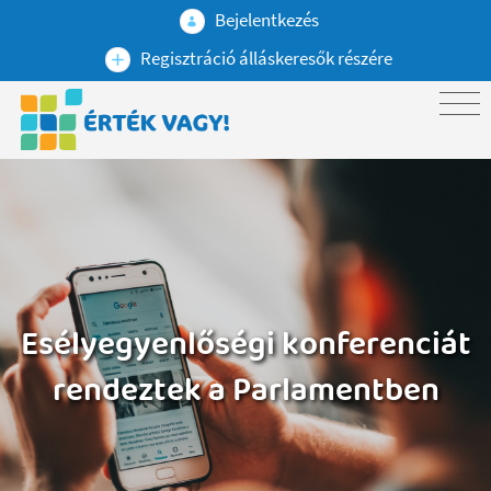
Bejelentkezés
Regisztráció álláskeresők részére
Esélyegyenlőségi konferenciát
rendeztek a Parlamentben