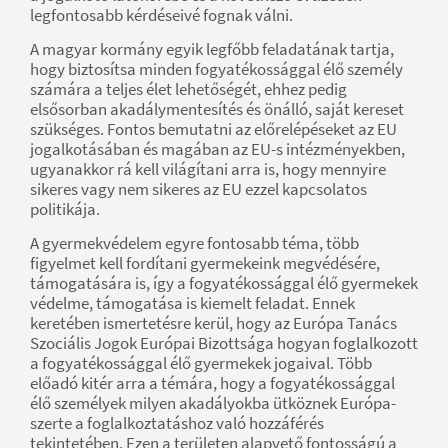
legfontosabb kérdéseivé fognak válni.
A magyar kormány egyik legfőbb feladatának tartja,
hogy biztosítsa minden fogyatékossággal élő személy
számára a teljes élet lehetőségét, ehhez pedig
elsősorban akadálymentesítés és önálló, saját kereset
szükséges. Fontos bemutatni az előrelépéseket az EU
jogalkotásában és magában az EU-s intézményekben,
ugyanakkor rá kell világítani arra is, hogy mennyire
sikeres vagy nem sikeres az EU ezzel kapcsolatos
politikája.
A gyermekvédelem egyre fontosabb téma, több
figyelmet kell fordítani gyermekeink megvédésére,
támogatására is, így a fogyatékossággal élő gyermekek
védelme, támogatása is kiemelt feladat. Ennek
keretében ismertetésre kerül, hogy az Európa Tanács
Szociális Jogok Európai Bizottsága hogyan foglalkozott
a fogyatékossággal élő gyermekek jogaival. Több
előadó kitér arra a témára, hogy a fogyatékossággal
élő személyek milyen akadályokba ütköznek Európa-
szerte a foglalkoztatáshoz való hozzáférés
tekintetében. Ezen a területen alapvető fontosságú a