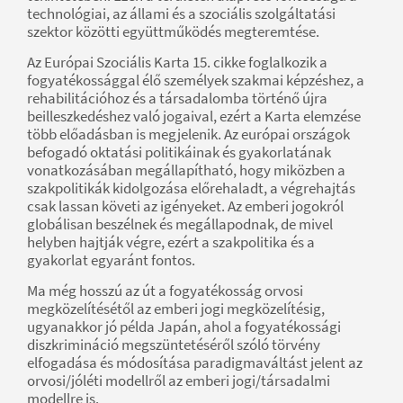
technológiai, az állami és a szociális szolgáltatási
szektor közötti együttműködés megteremtése.
Az Európai Szociális Karta 15. cikke foglalkozik a
fogyatékossággal élő személyek szakmai képzéshez, a
rehabilitációhoz és a társadalomba történő újra
beilleszkedéshez való jogaival, ezért a Karta elemzése
több előadásban is megjelenik. Az európai országok
befogadó oktatási politikáinak és gyakorlatának
vonatkozásában megállapítható, hogy miközben a
szakpolitikák kidolgozása előrehaladt, a végrehajtás
csak lassan követi az igényeket. Az emberi jogokról
globálisan beszélnek és megállapodnak, de mivel
helyben hajtják végre, ezért a szakpolitika és a
gyakorlat egyaránt fontos.
Ma még hosszú az út a fogyatékosság orvosi
megközelítésétől az emberi jogi megközelítésig,
ugyanakkor jó példa Japán, ahol a fogyatékossági
diszkrimináció megszüntetéséről szóló törvény
elfogadása és módosítása paradigmaváltást jelent az
orvosi/jóléti modellről az emberi jogi/társadalmi
modellre is.