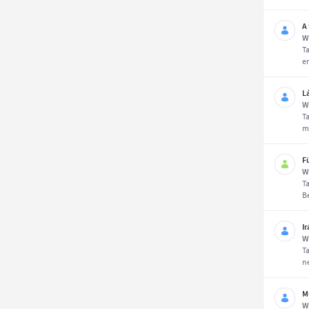
A
W
Ta
em
L
W
T
m
F
W
T
B
I
W
T
n
M
W