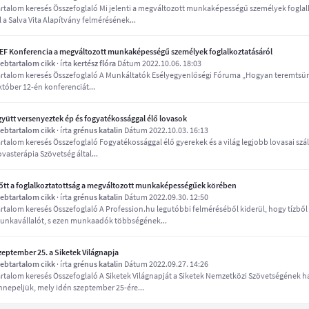
artalom keresés Összefoglaló Mi jelenti a megváltozott munkaképességű személyek fogla
l a Salva Vita Alapítvány felmérésének...
EF Konferencia a megváltozott munkaképességű személyek foglalkoztatásáról
ebtartalom cikk
· írta
kertész flóra
Dátum 2022.10.06. 18:03
artalom keresés Összefoglaló A Munkáltatók Esélyegyenlőségi Fóruma „Hogyan teremtsü
któber 12-én konferenciát...
gyütt versenyeztek ép és fogyatékossággal élő lovasok
ebtartalom cikk
· írta
grénus katalin
Dátum 2022.10.03. 16:13
artalom keresés Összefoglaló Fogyatékossággal élő gyerekek és a világ legjobb lovasai szá
vasterápia Szövetség által...
őtt a foglalkoztatottság a megváltozott munkaképességűek körében
ebtartalom cikk
· írta
grénus katalin
Dátum 2022.09.30. 12:50
artalom keresés Összefoglaló A Profession.hu legutóbbi felméréséből kiderül, hogy tíz
unkavállalót, s ezen munkaadók többségének...
zeptember 25. a Siketek Világnapja
ebtartalom cikk
· írta
grénus katalin
Dátum 2022.09.27. 14:26
artalom keresés Összefoglaló A Siketek Világnapját a Siketek Nemzetközi Szövetségének 
nnepeljük, mely idén szeptember 25-ére...