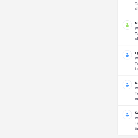
T
ál
M
W
T
o
E
W
T
Lo
N
W
T
m
S
W
T
ü