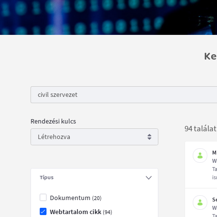
Ke
Rendezési kulcs
94 talála
M
W
T
Típus
i
Dokumentum
(20)
S
W
Webtartalom cikk
(94)
T