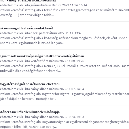
 munkahelyi stressz és a cukorbetegség
ebtartalom cikk
· írta
grénus katalin
Dátum 2022.11.14. 15:14
artalom keresés Összefoglaló A felmérések szerint Magyarországon közel másfél millió em
övetség (IDF) szerint a világon több...
kik nem engedik el a rászorulók kezét
ebtartalom cikk
· írta
daczi péter
Dátum 2022.11.11. 13:45
artalom keresés Összefoglaló A közösség, a társadalom megbecsülésének jeleként ünnepli
mberek közel egyharmada küszködik olyan...
egváltozott munkaképességű fiatalként a vendéglátásban
ebtartalom cikk
· írta
kertész flóra
Dátum 2022.11.08. 19:26
artalom keresés Összefoglaló A Nem Adjuk Fel Szociális Szövetkezet az Európai Unió Era
unkavállalók a vendéglátásban” címmel...
 fogyatékosságról beszélni nem lehet tabu!
ebtartalom cikk
· írta
iványi diána
Dátum 2022.11.07. 14:54
artalom keresés Összefoglaló Together for Rights – Együtt a jogokért kampány részeként 
ját példájukon keresztül mutatják be...
któber a mellrák elleni küzdelem hónapja
ebtartalom cikk
· írta
iványi diána
Dátum 2022.10.24. 19:03
artalom keresés Összefoglaló Magyarországon az egyik vezető daganatos megbetegedés az em
urópában félmilliót, hazánkban pedig...