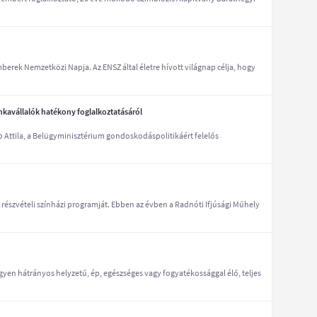
erek Nemzetközi Napja. Az ENSZ által életre hívott világnap célja, hogy
kavállalók hatékony foglalkoztatásáról
 Attila, a Belügyminisztérium gondoskodáspolitikáért felelős
részvételi színházi programját. Ebben az évben a Radnóti Ifjúsági Műhely
gyen hátrányos helyzetű, ép, egészséges vagy fogyatékossággal élő, teljes