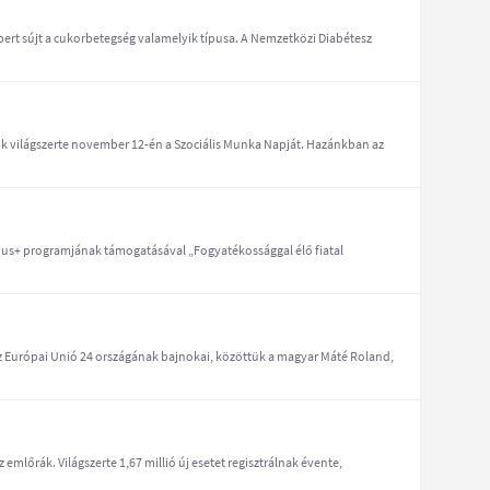
bert sújt a cukorbetegség valamelyik típusa. A Nemzetközi Diabétesz
k világszerte november 12-én a Szociális Munka Napját. Hazánkban az
smus+ programjának támogatásával „Fogyatékossággal élő fiatal
az Európai Unió 24 országának bajnokai, közöttük a magyar Máté Roland,
lőrák. Világszerte 1,67 millió új esetet regisztrálnak évente,