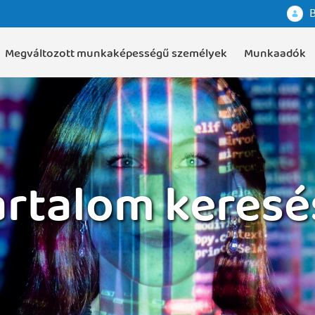
B
Megváltozott munkaképességű személyek
Munkaadók
artalom keresé