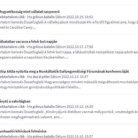
 fogyatékosság mint vállalati szupererő
ebtartalom cikk
· írta
grénus katalin
Dátum 2022.10.19. 14:52
rtalom keresés Összefoglaló A vállalkozások mindössze 4%-a fordít figyelmet arra, hogy állá
eli ki Caroline Casey...
áthatatlan vacsora a fehér bot napján
ebtartalom cikk
· írta
grénus katalin
Dátum 2022.10.17. 17:58
artalom keresés Összefoglaló A fehér bot napja, a látássérültek nemzetközi napja adott 
egszervezésére a napokban Kecskeméten....
ülöp Attila nyitotta meg a Munkáltatók Esélyegyenlőségi Fórumának konferenciáját
ebtartalom cikk
· írta
daczi péter
Dátum 2022.10.13. 15:37
artalom keresés Összefoglaló Magyarországon minden második megváltozott munkaképe
elügyminisztérium gondoskodáspolitikáért felelős...
ránytű a vakvilágban
ebtartalom cikk
· írta
grénus katalin
Dátum 2022.10.12. 14:30
artalom keresés Összefoglaló „Mindnyájunk életében vannak mélypontok, veszteségek és k
ehezen megfogalmazható valamit, ami...
unkaadói kihívások felmérése
ebtartalom cikk
· írta
grénus katalin
Dátum 2022.10.10. 15:27