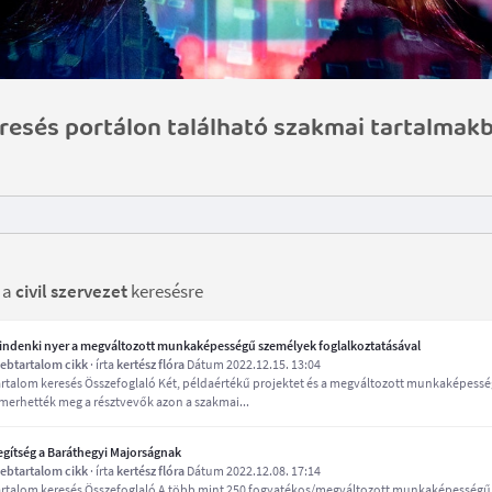
resés portálon található szakmai tartalmak
t a
civil szervezet
keresésre
indenki nyer a megváltozott munkaképességű személyek foglalkoztatásával
ebtartalom cikk
· írta
kertész flóra
Dátum 2022.12.15. 13:04
artalom keresés Összefoglaló Két, példaértékű projektet és a megváltozott munkaképessé
smerhették meg a résztvevők azon a szakmai...
egítség a Baráthegyi Majorságnak
ebtartalom cikk
· írta
kertész flóra
Dátum 2022.12.08. 17:14
artalom keresés Összefoglaló A több mint 250 fogyatékos/megváltozott munkaképességű 