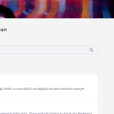
ban
gű (MMK) munkavállalók vendéglátás területén betöltött szerepét
embert foglalkoztató, 20 éve működő Szimbiózis Alapítvány Baráthegyi