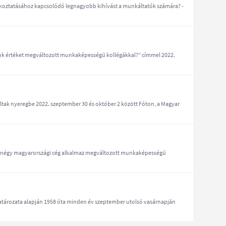
lkoztatásához kapcsolódó legnagyobb kihívást a munkáltatók számára? -
nk értéket megváltozott munkaképességű kollégákkal?” címmel 2022.
lltak nyeregbe 2022. szeptember 30 és október 2 között Fóton, a Magyar
ből négy magyarországi cég alkalmaz megváltozott munkaképességű
határozata alapján 1958 óta minden év szeptember utolsó vasárnapján