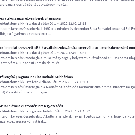
ajorsága a rezsiválság következtében nehéz...
ogyatékossággal élő emberek világnapja
ebtartalom cikk
· írta
daczi péter
Dátum 2022.12.02. 16:13
artalom keresés Összefoglaló 1992 óta minden év december 3-a a Fogyatékossággal Élő Emb
lhívja a figyelmet a veleszületett...
onferenciát szervezett a BKIK a vállalkozók számára a megváltozott munkaképességű mun
ebtartalom cikk
· írta
daczi péter
Dátum 2022.12.01. 16:24
artalom keresés Összefoglaló "A kormány segély helyett munkát akar adni” - mondta Fülöp
llamtitkára a Budapesti Kereskedelmi és...
rzékenyítő program indult a Radnóti Színházban
ebtartalom cikk
· írta
iványi diána
Dátum 2022.11.24. 13:03
artalom keresés Összefoglaló A Radnóti Színház idén harmadik alkalommal hirdette meg a 
RIM) Közelítő címmel különleges...
oleranciával a küszöbfélelem legyőzéséért
ebtartalom cikk
· írta
grénus katalin
Dátum 2022.11.21. 15:01
artalom keresés Összefoglaló A kultúra mindenkinek jár. Fontos számunkra, hogy bárki, le
ggal élvezhesse a könyvtárak...