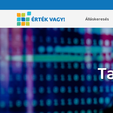
Álláskeresés
T