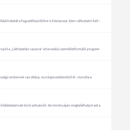
skínálatát a fogyatékkal élőkre is kiterjessze. Ezen változtatni kell –
apropót a „Láthatatlan vacsora” elnevezésű szemléletformáló program
sségű embernek van állása, munkajövedelemből él - mondta a
ilátástalannak tűnő szituációk. De mindnyájan megtalálhatjuk azt a