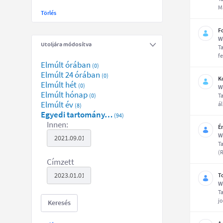
M
Törlés
F
W
Utoljára módosítva
T
fe
Elmúlt órában
(0)
Elmúlt 24 órában
(0)
K
Elmúlt hét
(0)
W
Elmúlt hónap
(0)
T
Elmúlt év
á
(8)
Egyedi tartomány…
(94)
Innen:
É
W
T
(
Címzett
T
W
T
jo
Keresés