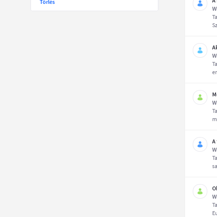
A
Törlés
W
T
Sz
A
W
T
e
M
W
T
m
A
W
T
sa
O
W
T
E