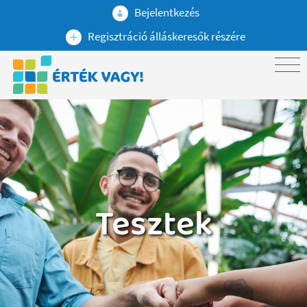
Bejelentkezés
Regisztráció álláskeresők részére
Tesztek