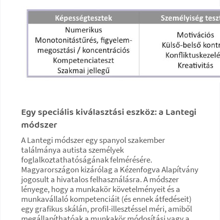
Egy speciális kiválasztási eszköz:
a Lantegi
módszer
A Lantegi módszer egy spanyol szakember
találmánya autista személyek
foglalkoztathatóságának felmérésére.
Magyarországon kizárólag a Kézenfogva Alapítvány
jogosult a hivatalos felhasználásra. A módszer
lényege, hogy a munkakör követelményeit és a
munkavállaló kompetenciáit (és ennek átfedéseit)
egy grafikus skálán, profil-illesztéssel méri, amiből
megállapíthatóak a munkakör módosítási vagy a