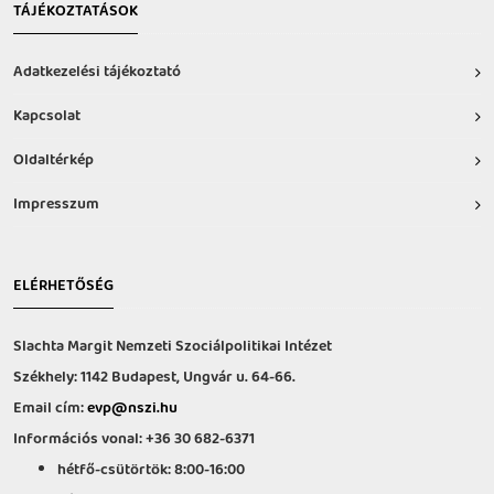
TÁJÉKOZTATÁSOK
Adatkezelési tájékoztató
Kapcsolat
Oldaltérkép
Impresszum
ELÉRHETŐSÉG
Slachta Margit Nemzeti Szociálpolitikai Intézet
Székhely: 1142 Budapest, Ungvár u. 64-66.
Email cím:
evp@nszi.hu
Információs vonal: +36 30 682-6371
hétfő-csütörtök: 8:00-16:00