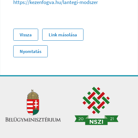
https://kezenfogva.hu/lantegi-modszer
Vissza
Link másolása
Nyomtatás