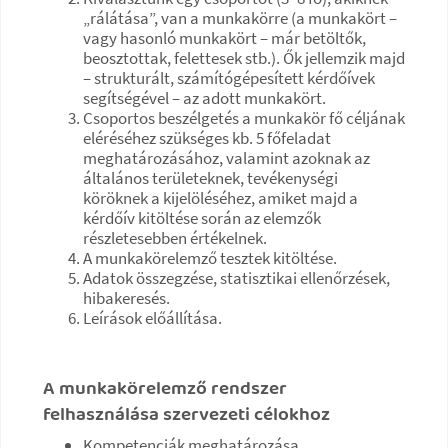
„rálátása”, van a munkakörre (a munkakört –
vagy hasonló munkakört – már betöltők,
beosztottak, felettesek stb.). Ők jellemzik majd
– strukturált, számítógépesített kérdőívek
segítségével – az adott munkakört.
Csoportos beszélgetés a munkakör fő céljának
eléréséhez szükséges kb. 5 főfeladat
meghatározásához, valamint azoknak az
általános területeknek, tevékenységi
köröknek a kijelöléséhez, amiket majd a
kérdőív kitöltése során az elemzők
részletesebben értékelnek.
A munkakörelemző tesztek kitöltése.
Adatok összegzése, statisztikai ellenőrzések,
hibakeresés.
Leírások előállítása.
A munkakörelemző rendszer
felhasználása szervezeti célokhoz
Kompetenciák meghatározása