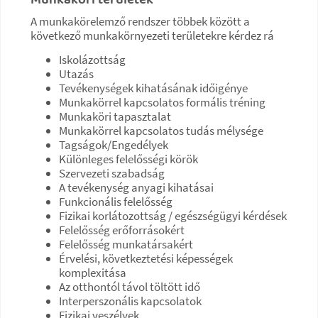
A munkakörelemző rendszer többek között a
következő munkakörnyezeti területekre kérdez rá
Iskolázottság
Utazás
Tevékenységek kihatásának időigénye
Munkakörrel kapcsolatos formális tréning
Munkaköri tapasztalat
Munkakörrel kapcsolatos tudás mélysége
Tagságok/Engedélyek
Különleges felelősségi körök
Szervezeti szabadság
A tevékenység anyagi kihatásai
Funkcionális felelősség
Fizikai korlátozottság / egészségügyi kérdések
Felelősség erőforrásokért
Felelősség munkatársakért
Érvelési, következtetési képességek
komplexitása
Az otthontól távol töltött idő
Interperszonális kapcsolatok
Fizikai veszélyek