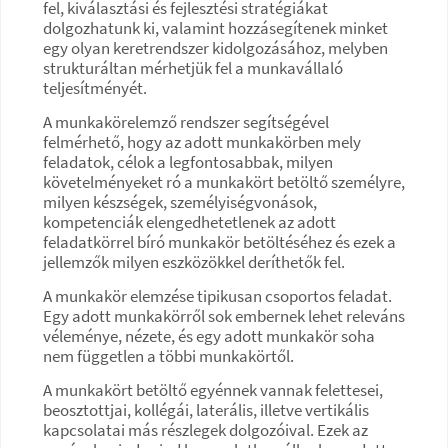
fel, kiválasztási és fejlesztési stratégiákat
dolgozhatunk ki, valamint hozzásegítenek minket
egy olyan keretrendszer kidolgozásához, melyben
strukturáltan mérhetjük fel a munkavállaló
teljesítményét.
A munkakörelemző rendszer segítségével
felmérhető, hogy az adott munkakörben mely
feladatok, célok a legfontosabbak, milyen
követelményeket ró a munkakört betöltő személyre,
milyen készségek, személyiségvonások,
kompetenciák elengedhetetlenek az adott
feladatkörrel bíró munkakör betöltéséhez és ezek a
jellemzők milyen eszközökkel deríthetők fel.
A munkakör elemzése tipikusan csoportos feladat.
Egy adott munkakörről sok embernek lehet releváns
véleménye, nézete, és egy adott munkakör soha
nem független a többi munkakörtől.
A munkakört betöltő egyénnek vannak felettesei,
beosztottjai, kollégái, laterális, illetve vertikális
kapcsolatai más részlegek dolgozóival. Ezek az