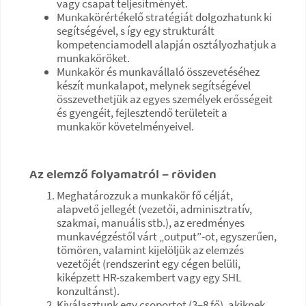
vagy csapat teljesítményét.
Munkakörértékelő stratégiát dolgozhatunk ki
segítségével, s így egy strukturált
kompetenciamodell alapján osztályozhatjuk a
munkaköröket.
Munkakör és munkavállaló összevetéséhez
készít munkalapot, melynek segítségével
összevethetjük az egyes személyek erősségeit
és gyengéit, fejlesztendő területeit a
munkakör követelményeivel.
Az elemző folyamatról – röviden
Meghatározzuk a munkakör fő célját,
alapvető jellegét (vezetői, adminisztratív,
szakmai, manuális stb.), az eredményes
munkavégzéstől várt „output”-ot, egyszerűen,
tömören, valamint kijelöljük az elemzés
vezetőjét (rendszerint egy cégen belüli,
kiképzett HR-szakembert vagy egy SHL
konzultánst).
Kiválasztunk egy csoportot (3–8 fő), akiknek