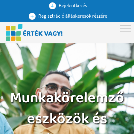
Bejelentkezés
Regisztráció álláskeresők részére
Munkakörelemző
eszközök és