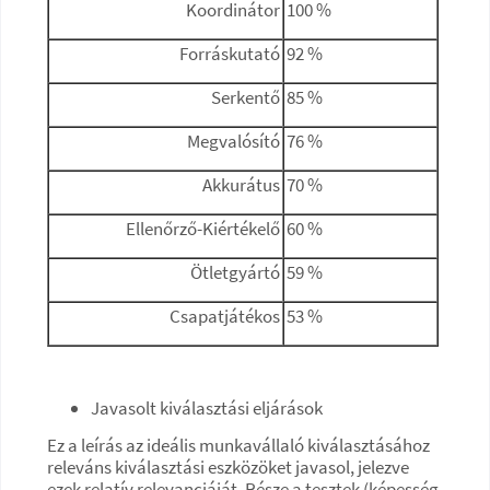
Koordinátor
100 %
Forráskutató
92 %
Serkentő
85 %
Megvalósító
76 %
Akkurátus
70 %
Ellenőrző-Kiértékelő
60 %
Ötletgyártó
59 %
Csapatjátékos
53 %
Javasolt kiválasztási eljárások
Ez a leírás az ideális munkavállaló kiválasztásához
releváns kiválasztási eszközöket javasol, jelezve
ezek relatív relevanciáját. Része a tesztek (képesség