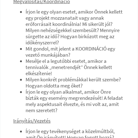
Megvalósítás/Koordináció
Írjon le egy olyan esetet, amikor Önnek kellett
egy projekt mozzanatait vagy annak
erőforrásait koordinálnia! Mi sikerült jól?
Milyen nehézségekkel szembesült? Mennyire
sürgette az idő? Hogyan birkózott meg az
időkényszerrel?
Mit gondol, mit jelent a KOORDINÁCIÓ egy
vezető munkájában?
Mesélje el a legutóbbi esetet, amikor a
tennivalók „menetrendjét” Önnek kellett
elkészítenie!
Milyen konkrét problémákkal került szembe?
Hogyan oldotta meg őket?
Írjon le egy olyan alkalmat, amikor Önre
bízták egy esemény megrendezését! A feladat
mely aspektusait élvezte, és mi volt az, amit
nem szeretett?
Irányítás/Vezetés
Írjon le egy tevékenységet a közelmúltból,
amit Ön irányított! Hogyan fogott hozzá?