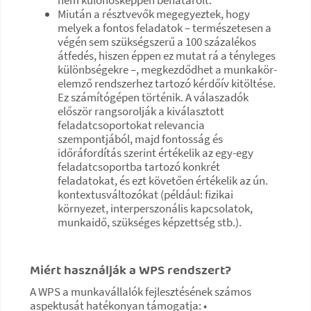
Miután a résztvevők megegyeztek, hogy
melyek a fontos feladatok – természetesen a
végén sem szükségszerű a 100 százalékos
átfedés, hiszen éppen ez mutat rá a tényleges
különbségekre –, megkezdődhet a munkakör-
elemző rendszerhez tartozó kérdőív kitöltése.
Ez számítógépen történik. A válaszadók
először rangsorolják a kiválasztott
feladatcsoportokat relevancia
szempontjából, majd fontosság és
időráfordítás szerint értékelik az egy-egy
feladatcsoportba tartozó konkrét
feladatokat, és ezt követően értékelik az ún.
kontextusváltozókat (például: fizikai
környezet, interperszonális kapcsolatok,
munkaidő, szükséges képzettség stb.).
Miért használják a WPS rendszert?
A WPS a munkavállalók fejlesztésének számos
aspektusát hatékonyan támogatja: •