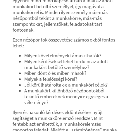
egyének mind-mind kapcsolatban állnak az adott
munkakört betöltő személlyel, így magával a
munkakörrel is. Minden ilyen személy más-más
nézőpontból tekint a munkakörre, más-más
szempontokat, jellemzőket, feladatokat tart
fontosnak.
Ezen nézőpontok összevetése számos okból fontos
lehet:
Milyen követelmények támaszthatók?
Milyen kérdésekkel lehet fordulni az adott
munkakört betöltő személyhez?
Miben dönt ő és miben mások?
Melyek a felelősségi körei?
Jól körülhatároltak-e a munkaköri célok?
A munkakört különböző nézőpontokból
tekintő embereknek mennyire egységes a
véleménye?
Ilyen és hasonló kérdések eldöntéséhez nyújt
segítséget a munkakörelemző rendszer. Mint
fentebb azt említettük, a munkakörelemzés
csoportos feladat. Mielőtt a „számítógépes” munka