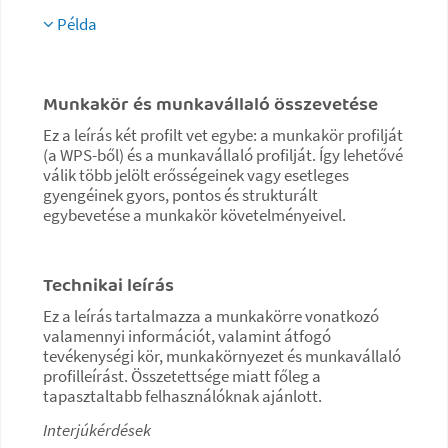
Példa
Munkakör és munkavállaló összevetése
Ez a leírás két profilt vet egybe: a munkakör profilját
(a WPS-ből) és a munkavállaló profilját. Így lehetővé
válik több jelölt erősségeinek vagy esetleges
gyengéinek gyors, pontos és strukturált
egybevetése a munkakör követelményeivel.
Technikai leírás
Ez a leírás tartalmazza a munkakörre vonatkozó
valamennyi információt, valamint átfogó
tevékenységi kör, munkakörnyezet és munkavállaló
profilleírást. Összetettsége miatt főleg a
tapasztaltabb felhasználóknak ajánlott.
Interjúkérdések