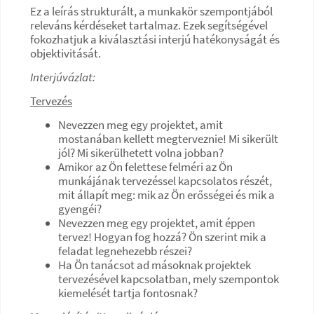
Ez a leírás strukturált, a munkakör szempontjából
releváns kérdéseket tartalmaz. Ezek segítségével
fokozhatjuk a kiválasztási interjú hatékonyságát és
objektivitását.
Interjúvázlat:
Tervezés
Nevezzen meg egy projektet, amit
mostanában kellett megterveznie! Mi sikerült
jól? Mi sikerülhetett volna jobban?
Amikor az Ön felettese felméri az Ön
munkájának tervezéssel kapcsolatos részét,
mit állapít meg: mik az Ön erősségei és mik a
gyengéi?
Nevezzen meg egy projektet, amit éppen
tervez! Hogyan fog hozzá? Ön szerint mik a
feladat legnehezebb részei?
Ha Ön tanácsot ad másoknak projektek
tervezésével kapcsolatban, mely szempontok
kiemelését tartja fontosnak?