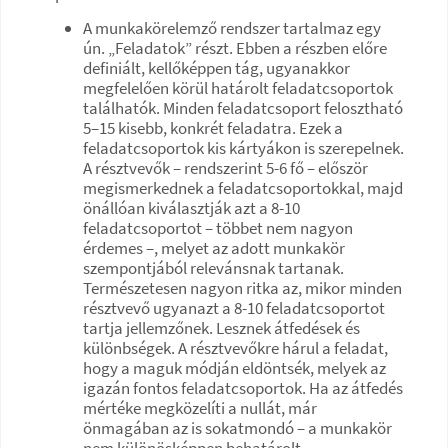
A munkakörelemző rendszer tartalmaz egy
ún. „Feladatok” részt. Ebben a részben előre
definiált, kellőképpen tág, ugyanakkor
megfelelően körül határolt feladatcsoportok
találhatók. Minden feladatcsoport felosztható
5–15 kisebb, konkrét feladatra. Ezek a
feladatcsoportok kis kártyákon is szerepelnek.
A résztvevők – rendszerint 5-6 fő – először
megismerkednek a feladatcsoportokkal, majd
önállóan kiválasztják azt a 8-10
feladatcsoportot – többet nem nagyon
érdemes –, melyet az adott munkakör
szempontjából relevánsnak tartanak.
Természetesen nagyon ritka az, mikor minden
résztvevő ugyanazt a 8-10 feladatcsoportot
tartja jellemzőnek. Lesznek átfedések és
különbségek. A résztvevőkre hárul a feladat,
hogy a maguk módján eldöntsék, melyek az
igazán fontos feladatcsoportok. Ha az átfedés
mértéke megközelíti a nullát, már
önmagában az is sokatmondó – a munkakör
nem különösképpen behatárolt.