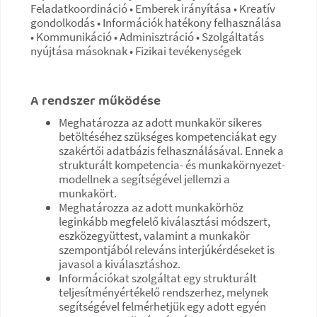
Feladatkoordináció • Emberek irányítása • Kreatív
gondolkodás • Információk hatékony felhasználása
• Kommunikáció • Adminisztráció • Szolgáltatás
nyújtása másoknak • Fizikai tevékenységek
A rendszer működése
Meghatározza az adott munkakör sikeres
betöltéséhez szükséges kompetenciákat egy
szakértői adatbázis felhasználásával. Ennek a
strukturált kompetencia- és munkakörnyezet-
modellnek a segítségével jellemzi a
munkakört.
Meghatározza az adott munkakörhöz
leginkább megfelelő kiválasztási módszert,
eszközegyüttest, valamint a munkakör
szempontjából releváns interjúkérdéseket is
javasol a kiválasztáshoz.
Információkat szolgáltat egy strukturált
teljesítményértékelő rendszerhez, melynek
segítségével felmérhetjük egy adott egyén