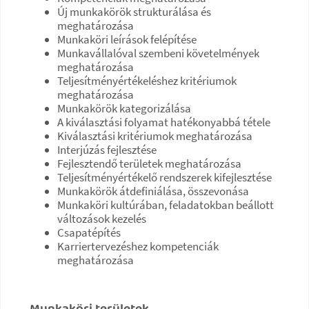
Új munkakörök strukturálása és
meghatározása
Munkaköri leírások felépítése
Munkavállalóval szembeni követelmények
meghatározása
Teljesítményértékeléshez kritériumok
meghatározása
Munkakörök kategorizálása
A kiválasztási folyamat hatékonyabbá tétele
Kiválasztási kritériumok meghatározása
Interjúzás fejlesztése
Fejlesztendő területek meghatározása
Teljesítményértékelő rendszerek kifejlesztése
Munkakörök átdefiniálása, összevonása
Munkaköri kultúrában, feladatokban beállott
változások kezelés
Csapatépítés
Karriertervezéshez kompetenciák
meghatározása
Munkaköri területek