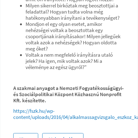
Milyen sikerrel birkóztak meg beosztottjai a
feladattal? Hogyan tudta volna még
hatékonyabban irányítani a tevékenységet?
Mondjon el egy olyan esetet, amikor
nehézségei voltak a beosztottak egy
csoportjának irányításakor! Milyen jellegűek
voltak azok a nehézségek? Hogyan oldotta
meg őket?
Voltak a nem megfelelő irányításra utaló
jelek? Ha igen, mik voltak azok? Mi a
véleménye az egész ügyről?"
A szakmai anyagot a Nemzeti Fogyatékosságügyi-
és Szociálpolitikai Központ Közhasznú Nonprofit
Kft. készítette.
https://fszk.hu/wp-
content/uploads/2016/04/alkalmassagvizsgalo_eszkoz_k