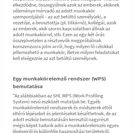
elkezdődne, összegyűlnek azok az emberek, akiknek
véleménye mérvadó az adott munkakör
szempontjából – az azt betöltő személy(ek), a
vezetője, a beosztottja (pl. titkárnő), kollégái, azok
az emberek, akik szoros kapcsolatban állnak az
adott munkakörrel, stb. Ezen az egy-két órás
összejövetelen a résztvevők megpróbálnak
konszenzusra jutni arról, hogy milyen fő célokkal
jellemezhető a munkakör, illetve milyen feladatokat
kell elvégeznie az azt betöltő személynek.
Egy munkakörelemző rendszer (WPS)
bemutatása
"Az alábbiakban az SHL WPS (Work Profiling
System) nevű eszközét mutatjuk be. Egyéb
munkakörelemző rendszerek és módszerek ettől
eltérő lépéseket és jelentéseket készíthetnek, de az
adott eszköz bemutatásán keresztül nagyrészt
mégis képet tudunk adni a munkakörelemzés egyes
lépéseiről és különféle hasznosítási területeiről.