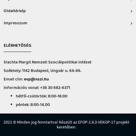
Oldaltérkép
Impresszum
ELÉRHETŐSÉG
Slachta Margit Nemzeti Szociálpolitikai Intézet
Székhely: 1142 Budapest, Ungvár u. 64-66.
Email cím:
evp@nszi.hu
Információs vonal: +36 30 682-6371
hétfő-csütörtök: 8:00-16:00
péntek: 8:00-14.00
2021 © Minden jog fenntartva! Készült az EFOP-1.9.3-VEKOP-17 projekt
keretében.