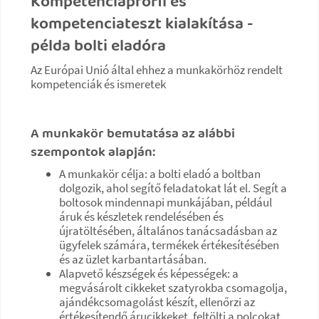
Kompetenciaprofil és
kompetenciateszt kialakítása -
példa bolti eladóra
Az Európai Unió által ehhez a munkakörhöz rendelt
kompetenciák és ismeretek
A munkakör bemutatása az alábbi
szempontok alapján:
A munkakör célja: a bolti eladó a boltban
dolgozik, ahol segítő feladatokat lát el. Segít a
boltosok mindennapi munkájában, például
áruk és készletek rendelésében és
újratöltésében, általános tanácsadásban az
ügyfelek számára, termékek értékesítésében
és az üzlet karbantartásában.
Alapvető készségek és képességek: a
megvásárolt cikkeket szatyrokba csomagolja,
ajándékcsomagolást készít, ellenőrzi az
értékesítendő árucikkeket, feltölti a polcokat,