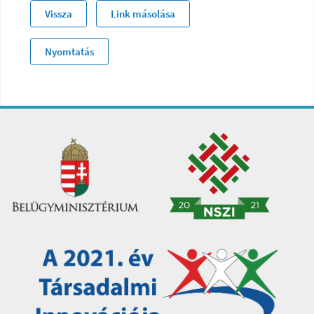
Vissza
Link másolása
Nyomtatás