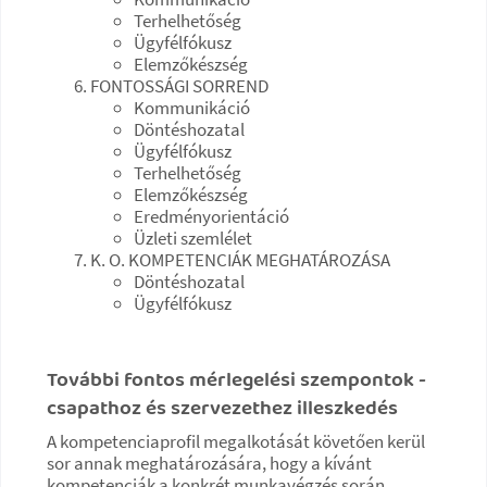
Terhelhetőség
Ügyfélfókusz
Elemzőkészség
FONTOSSÁGI SORREND
Kommunikáció
Döntéshozatal
Ügyfélfókusz
Terhelhetőség
Elemzőkészség
Eredményorientáció
Üzleti szemlélet
K. O. KOMPETENCIÁK MEGHATÁROZÁSA
Döntéshozatal
Ügyfélfókusz
További fontos mérlegelési szempontok -
csapathoz és szervezethez illeszkedés
A kompetenciaprofil megalkotását követően kerül
sor annak meghatározására, hogy a kívánt
kompetenciák a konkrét munkavégzés során