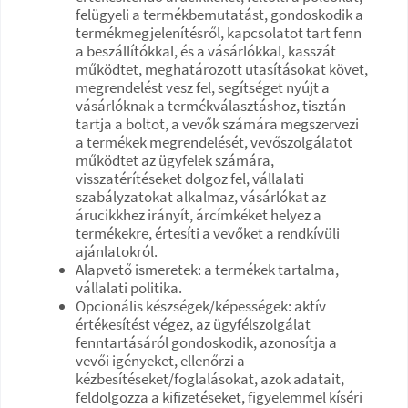
felügyeli a termékbemutatást, gondoskodik a
termékmegjelenítésről, kapcsolatot tart fenn
a beszállítókkal, és a vásárlókkal, kasszát
működtet, meghatározott utasításokat követ,
megrendelést vesz fel, segítséget nyújt a
vásárlóknak a termékválasztáshoz, tisztán
tartja a boltot, a vevők számára megszervezi
a termékek megrendelését, vevőszolgálatot
működtet az ügyfelek számára,
visszatérítéseket dolgoz fel, vállalati
szabályzatokat alkalmaz, vásárlókat az
árucikkhez irányít, árcímkéket helyez a
termékekre, értesíti a vevőket a rendkívüli
ajánlatokról.
Alapvető ismeretek: a termékek tartalma,
vállalati politika.
Opcionális készségek/képességek: aktív
értékesítést végez, az ügyfélszolgálat
fenntartásáról gondoskodik, azonosítja a
vevői igényeket, ellenőrzi a
kézbesítéseket/foglalásokat, azok adatait,
feldolgozza a kifizetéseket, figyelemmel kíséri