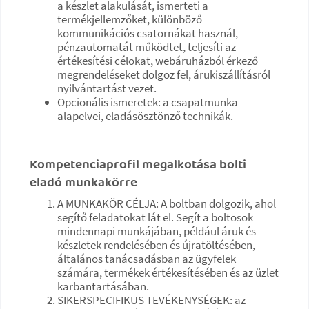
a készlet alakulását, ismerteti a
termékjellemzőket, különböző
kommunikációs csatornákat használ,
pénzautomatát működtet, teljesíti az
értékesítési célokat, webáruházból érkező
megrendeléseket dolgoz fel, árukiszállításról
nyilvántartást vezet.
Opcionális ismeretek: a csapatmunka
alapelvei, eladásösztönző technikák.
Kompetenciaprofil megalkotása bolti
eladó munkakörre ​
A MUNKAKÖR CÉLJA: A boltban dolgozik, ahol
segítő feladatokat lát el. Segít a boltosok
mindennapi munkájában, például áruk és
készletek rendelésében és újratöltésében,
általános tanácsadásban az ügyfelek
számára, termékek értékesítésében és az üzlet
karbantartásában.
SIKERSPECIFIKUS TEVÉKENYSÉGEK: az