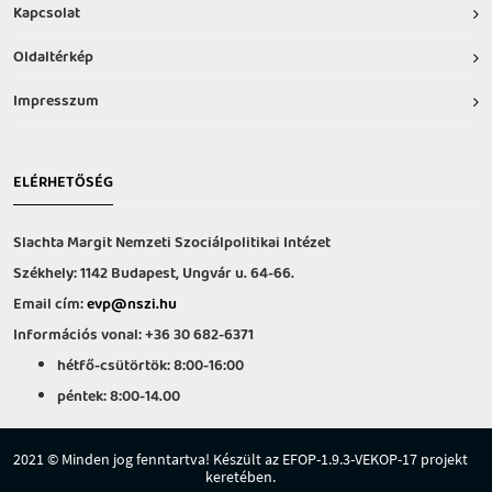
Kapcsolat
Oldaltérkép
Impresszum
ELÉRHETŐSÉG
Slachta Margit Nemzeti Szociálpolitikai Intézet
Székhely: 1142 Budapest, Ungvár u. 64-66.
Email cím:
evp@nszi.hu
Információs vonal: +36 30 682-6371
hétfő-csütörtök: 8:00-16:00
péntek: 8:00-14.00
2021 © Minden jog fenntartva! Készült az EFOP-1.9.3-VEKOP-17 projekt
keretében.