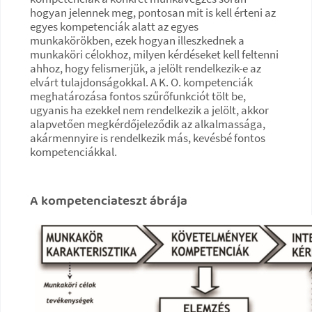
hogyan jelennek meg, pontosan mit is kell érteni az
egyes kompetenciák alatt az egyes
munkakörökben, ezek hogyan illeszkednek a
munkaköri célokhoz, milyen kérdéseket kell feltenni
ahhoz, hogy felismerjük, a jelölt rendelkezik-e az
elvárt tulajdonságokkal. A K. O. kompetenciák
meghatározása fontos szűrőfunkciót tölt be,
ugyanis ha ezekkel nem rendelkezik a jelölt, akkor
alapvetően megkérdőjeleződik az alkalmassága,
akármennyire is rendelkezik más, kevésbé fontos
kompetenciákkal.
A kompetenciateszt ábrája