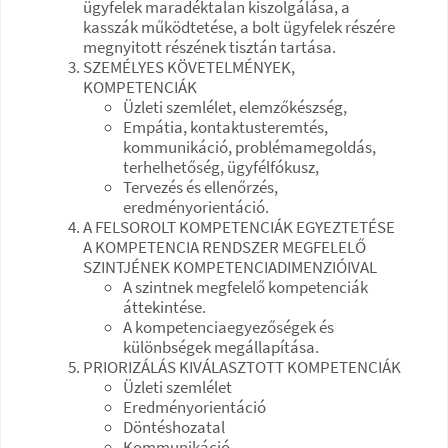
ügyfelek maradéktalan kiszolgálása, a
kasszák működtetése, a bolt ügyfelek részére
megnyitott részének tisztán tartása.
SZEMÉLYES KÖVETELMÉNYEK,
KOMPETENCIÁK
Üzleti szemlélet, elemzőkészség,
Empátia, kontaktusteremtés,
kommunikáció, problémamegoldás,
terhelhetőség, ügyfélfókusz,
Tervezés és ellenőrzés,
eredményorientáció.
A FELSOROLT KOMPETENCIÁK EGYEZTETÉSE
A KOMPETENCIA RENDSZER MEGFELELŐ
SZINTJÉNEK KOMPETENCIADIMENZIÓIVAL
A szintnek megfelelő kompetenciák
áttekintése.
A kompetenciaegyezőségek és
különbségek megállapítása.
PRIORIZÁLÁS KIVÁLASZTOTT KOMPETENCIÁK
Üzleti szemlélet
Eredményorientáció
Döntéshozatal
Kommunikáció