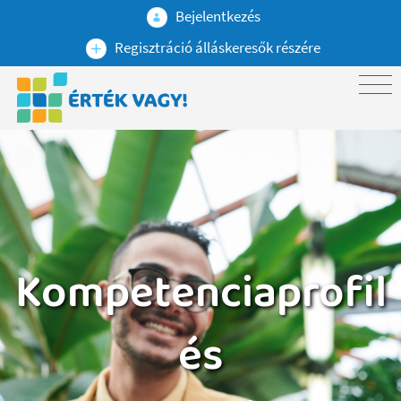
Bejelentkezés
Regisztráció álláskeresők részére
Kompetenciaprofil
és