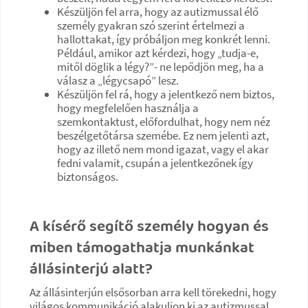
Készüljön fel arra, hogy az autizmussal élő
személy gyakran szó szerint értelmezi a
hallottakat, így próbáljon meg konkrét lenni.
Például, amikor azt kérdezi, hogy „tudja-e,
mitől döglik a légy?”- ne lepődjön meg, ha a
válasz a „légycsapó” lesz.
Készüljön fel rá, hogy a jelentkező nem biztos,
hogy megfelelően használja a
szemkontaktust, előfordulhat, hogy nem néz
beszélgetőtársa szemébe. Ez nem jelenti azt,
hogy az illető nem mond igazat, vagy el akar
fedni valamit, csupán a jelentkezőnek így
biztonságos.
A kísérő segítő személy hogyan és
miben támogathatja munkánkat
állásinterjú alatt?
Az állásinterjún elsősorban arra kell törekedni, hogy
világos kommunikáció alakuljon ki az autizmussal