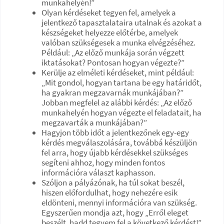
munkahelyén!”
Olyan kérdéseket tegyen fel, amelyek a
jelentkező tapasztalataira utalnak és azokat a
készségeket helyezze előtérbe, amelyek
valóban szükségesek a munka elvégzéséhez.
Például: „Az előző munkája során végzett
iktatásokat? Pontosan hogyan végezte?”
Kerülje az elméleti kérdéseket, mint például:
„Mit gondol, hogyan tartana be egy határidőt,
ha gyakran megzavarnák munkájában?”
Jobban megfelel az alábbi kérdés: „Az előző
munkahelyén hogyan végezte el feladatait, ha
megzavarták a munkájában?”
Hagyjon több időt a jelentkezőnek egy-egy
kérdés megválaszolására, továbbá készüljön
fel arra, hogy újabb kérdésekkel szükséges
segíteni ahhoz, hogy minden fontos
információra választ kaphasson.
Szóljon a pályázónak, ha túl sokat beszél,
hiszen előfordulhat, hogy nehezére esik
eldönteni, mennyi információra van szükség.
Egyszerűen mondja azt, hogy „Erről eleget
beszélt, hadd tegyem fel a következő kérdést!”