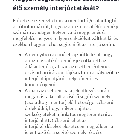
élő személy interjúztatását?
Előzetesen szerezhetünk a mentortól/családtagtól
arról információt, hogy az autizmussal élő személy
számára az idegen helyen való megjelenés és
megfelelési helyzet milyen reakciókat válthat ki, és
ezekben hogyan lehet segíteni őt az interjú során.
Amennyiben az önéletrajzból kiderül, hogy
autizmussal élő személy jelentkezett az
állásinterjúra, abban az esetben érdemes
elsősorban írásban tájékoztatni a pályázót az
interjú időpontjáról, helyszínéről és
körülményeiről.
Abban az esetben, ha a jelentkezés során
megadásra került a kísérő segítő személy
(családtag, mentor) elérhetősége, célszerű
érdeklődni, hogy milyen sajátos
szükségleteket ajánlatos megteremteni az
interjú alatt. Célszerű lehet az
interjúkérdéseket előzetesen megküldeni a
jelentkező és a segítő személy részére.