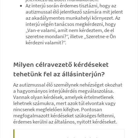
Az interjú során érdemes tisztázni, hogy az
autizmussal élő jelentkező számára mit jelent
az akadálymentes munkahelyi környezet. Az
interjú végén tanácsos megkérdezni, hogy
„Van-e valami, amit nem kérdeztem, de el
szeretne mondani?”, illetve „Szeretne-e Ön
kérdezni valamit?”.
Milyen célravezető kérdéseket
tehetünk fel az állásinterjún?
Az autizmussal élő személynek nehézséget okozhat
a hagyományos interjúkérdés megválaszolása.
Vannak olyan kérdések, amelyek értelmetlenek
lehetnek számukra, mert azok túl elvontak vagy
nincsenek megfelelően kifejtve. Pontosan
megfogalmazott kérdéseket szükséges feltenni,
érdemes kerülni az általános, nyitott kérdéseket.