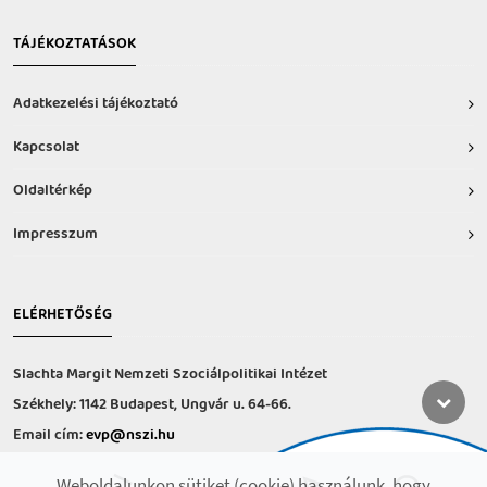
TÁJÉKOZTATÁSOK
Adatkezelési tájékoztató
Kapcsolat
Oldaltérkép
Impresszum
ELÉRHETŐSÉG
Slachta Margit Nemzeti Szociálpolitikai Intézet
Székhely: 1142 Budapest, Ungvár u. 64-66.
Email cím:
evp@nszi.hu
Információs vonal: +36 30 682-6371
Weboldalunkon sütiket (cookie) használunk, hogy