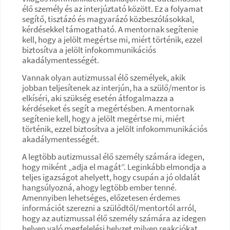
élő személy és az interjúztató között. Ez a folyamat
segítő, tisztázó és magyarázó közbeszólásokkal,
kérdésekkel támogatható. A mentornak segítenie
kell, hogy a jelölt megértse mi, miért történik, ezzel
biztosítva a jelölt infokommunikációs
akadálymentességét.
Vannak olyan autizmussal élő személyek, akik
jobban teljesítenek az interjún, ha a szülő/mentor is
elkíséri, aki szükség esetén átfogalmazza a
kérdéseket és segít a megértésben. A mentornak
segítenie kell, hogy a jelölt megértse mi, miért
történik, ezzel biztosítva a jelölt infokommunikációs
akadálymentességét.
A legtöbb autizmussal élő személy számára idegen,
hogy miként „adja el magát”. Leginkább elmondja a
teljes igazságot ahelyett, hogy csupán a jó oldalát
hangsúlyozná, ahogy legtöbb ember tenné.
Amennyiben lehetséges, előzetesen érdemes
információt szerezni a szülődtől/mentortól arról,
hogy az autizmussal élő személy számára az idegen
helyen való megfelelési helyzet milyen reakciókat