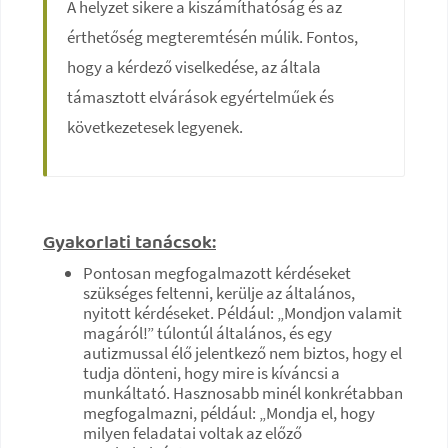
A helyzet sikere a kiszámíthatóság és az
érthetőség megteremtésén múlik. Fontos,
hogy a kérdező viselkedése, az általa
támasztott elvárások egyértelműek és
következetesek legyenek.
Gyakorlati tanácsok:
Pontosan megfogalmazott kérdéseket
szükséges feltenni, kerülje az általános,
nyitott kérdéseket. Például: „Mondjon valamit
magáról!” túlontúl általános, és egy
autizmussal élő jelentkező nem biztos, hogy el
tudja dönteni, hogy mire is kíváncsi a
munkáltató. Hasznosabb minél konkrétabban
megfogalmazni, például: „Mondja el, hogy
milyen feladatai voltak az előző