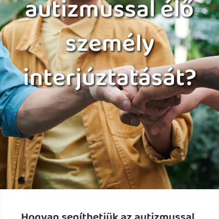
autizmussal élő
személy
interjúztatását?
Hogyan segíthetjük az autizmussal