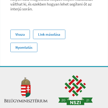
válthat ki, és ezekben hogyan lehet segíteni őt az
interjú során.
Vissza
Link másolása
Nyomtatás