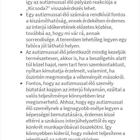
így az autizmussal élő pályázó reakciója a
„Kicsoda?” visszakérdezés lehet.
Egy autizmussal élő számára rendkívül fontos
a kiszámíthatóság, ennek érdekében érdemes
az interjú időkeretének előzetes közlése,
továbbá az, hogy mi vár rá, annak
sorrendisége. A teremben lehetőleg legyen egy
falióra jól látható helyen.
Az autizmussal élő jelentkezőt mindig kezeljük
természetesen, akkor is, ha a beszélgetés alatt
túl közel hajol, nem tart fenn szemkontaktust,
nyíltan kimutatja érzelmeit, valamint, ha
őszintén megmondja a véleményét másokról.
Fontos, hogy az autizmussal élő személy
biztatást kapjon az interjú folyamán, ezáltal a
valós teljesítménye könnyebben lesz
megismerhető. Ahhoz, hogy egy autizmussal
élő személynek a legnagyobb esélye legyen a
képességei bemutatására, érdemes kissé
eltérni a szokásos interjúhelyzettől és egy
konkrét munkapróbával összekötni. Így
könnyebben kiderül, hogy miként teljesítene a
jelentkező az adott munkakörben.