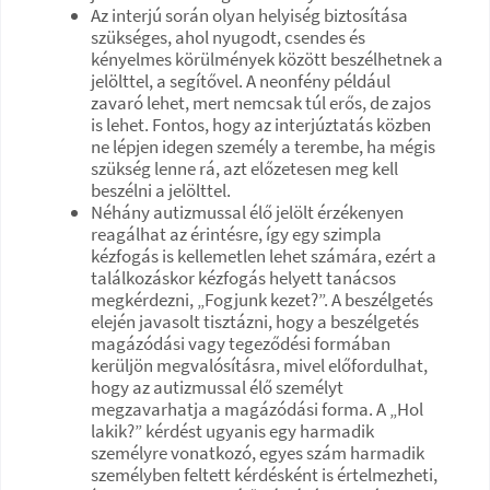
Az interjú során olyan helyiség biztosítása
szükséges, ahol nyugodt, csendes és
kényelmes körülmények között beszélhetnek a
jelölttel, a segítővel. A neonfény például
zavaró lehet, mert nemcsak túl erős, de zajos
is lehet. Fontos, hogy az interjúztatás közben
ne lépjen idegen személy a terembe, ha mégis
szükség lenne rá, azt előzetesen meg kell
beszélni a jelölttel.
Néhány autizmussal élő jelölt érzékenyen
reagálhat az érintésre, így egy szimpla
kézfogás is kellemetlen lehet számára, ezért a
találkozáskor kézfogás helyett tanácsos
megkérdezni, „Fogjunk kezet?”. A beszélgetés
elején javasolt tisztázni, hogy a beszélgetés
magázódási vagy tegeződési formában
kerüljön megvalósításra, mivel előfordulhat,
hogy az autizmussal élő személyt
megzavarhatja a magázódási forma. A „Hol
lakik?” kérdést ugyanis egy harmadik
személyre vonatkozó, egyes szám harmadik
személyben feltett kérdésként is értelmezheti,