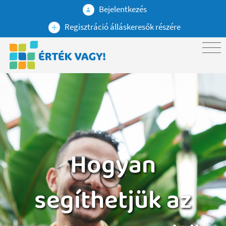
Bejelentkezés
Regisztráció álláskeresők részére
Hogyan
segíthetjük az