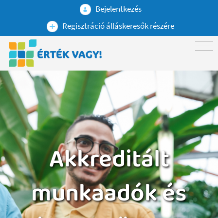
Bejelentkezés
Regisztráció álláskeresők részére
Akkreditált
munkaadók és