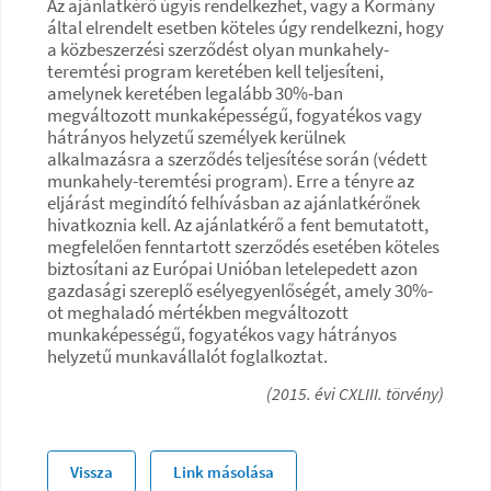
Az ajánlatkérő úgyis rendelkezhet, vagy a Kormány
által elrendelt esetben köteles úgy rendelkezni, hogy
a közbeszerzési szerződést olyan munkahely-
teremtési program keretében kell teljesíteni,
amelynek keretében legalább 30%-ban
megváltozott munkaképességű, fogyatékos vagy
hátrányos helyzetű személyek kerülnek
alkalmazásra a szerződés teljesítése során (védett
munkahely-teremtési program). Erre a tényre az
eljárást megindító felhívásban az ajánlatkérőnek
hivatkoznia kell. Az ajánlatkérő a fent bemutatott,
megfelelően fenntartott szerződés esetében köteles
biztosítani az Európai Unióban letelepedett azon
gazdasági szereplő esélyegyenlőségét, amely 30%-
ot meghaladó mértékben megváltozott
munkaképességű, fogyatékos vagy hátrányos
helyzetű munkavállalót foglalkoztat.
(2015. évi CXLIII. törvény)
Vissza
Link másolása