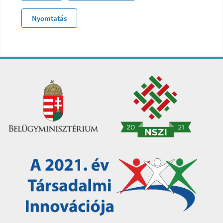
Nyomtatás