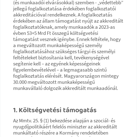
(és munkaadói elvárásokkal) szemben - „védettebb”
jellegű foglalkoztatása érdekében foglalkoztatói
akkreditációval rendelkeznek. A foglalkoztatás
érdekében az állam támogatást nyújt az akkreditált
foglalkoztatóknak, amely munkaadók a 2023-as
évben 53+5 Mrd Ft összegű költségvetési
támogatást vesznek igénybe. Ennek feltétele, hogy
a megváltozott munkaképességű személy
foglalkoztatásához szükséges tárgyi és személyi
feltételeket biztosítania kell, tevékenységével
segítenie kell – az egyének képességeinek
figyelembevételével – a legmagasabb szintű
foglalkoztatás elérését. Magyarországon mintegy
30.000 megváltozott munkaképességű
munkavállaló dolgozik akkreditált munkaadónál.
1. Költségvetési támogatás
Az Mmtv. 25. § (1) bekezdése alapján a szociál- és
nyugdíjpolitikáért felelős miniszter az akkreditált
munkáltató részére a Kormány rendeletében