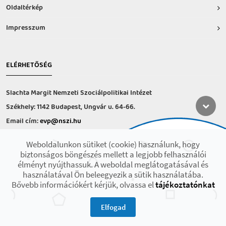
Oldaltérkép
Impresszum
ELÉRHETŐSÉG
Slachta Margit Nemzeti Szociálpolitikai Intézet
Székhely: 1142 Budapest, Ungvár u. 64-66.
Email cím:
evp@nszi.hu
Információs vonal: +36 30 682-6371
Weboldalunkon sütiket (cookie) használunk, hogy
hétfő-csütörtök: 8:00-16:00
biztonságos böngészés mellett a legjobb felhasználói
péntek: 8:00-14.00
élményt nyújthassuk. A weboldal meglátogatásával és
használatával Ön beleegyezik a sütik használatába.
Bővebb információkért kérjük, olvassa el
tájékoztatónkat
2021 © Minden jog fenntartva! Készült az EFOP-1.9.3-VEKOP-17 projekt
keretében.
Elfogad