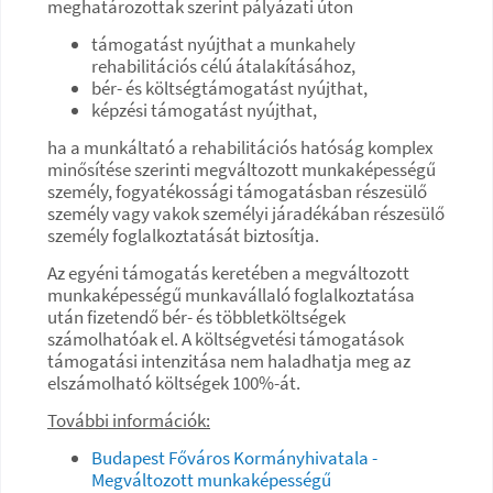
meghatározottak szerint pályázati úton
támogatást nyújthat a munkahely
rehabilitációs célú átalakításához,
bér- és költségtámogatást nyújthat,
képzési támogatást nyújthat,
ha a munkáltató a rehabilitációs hatóság komplex
minősítése szerinti megváltozott munkaképességű
személy, fogyatékossági támogatásban részesülő
személy vagy vakok személyi járadékában részesülő
személy foglalkoztatását biztosítja.
Az egyéni támogatás keretében a megváltozott
munkaképességű munkavállaló foglalkoztatása
után fizetendő bér- és többletköltségek
számolhatóak el. A költségvetési támogatások
támogatási intenzitása nem haladhatja meg az
elszámolható költségek 100%-át.
További információk:
Budapest Főváros Kormányhivatala -
Megváltozott munkaképességű