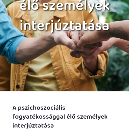
élő személyek
interjúztatása
A pszichoszociális
fogyatékossággal élő személyek
interjúztatása