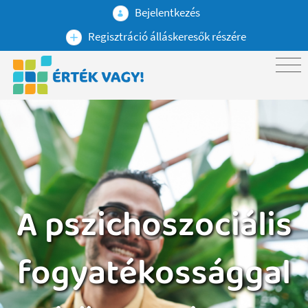
Bejelentkezés
Regisztráció álláskeresők részére
A pszichoszociális
fogyatékossággal