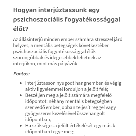
Hogyan interjúztassunk egy
pszichoszociális fogyatékossággal
élőt?
Az állásinterjú minden ember számára stresszel járó
helyzet, a mentális betegségek következtében
pszichoszociális fogyatékossággal élők
szorongóbbak és idegesebbek lehetnek az
interjúkon, mint más pályázók.
Fontos:
Interjúztasson nyugodt hangnemben és végig
aktív figyelemmel forduljon a jelölt felé;
Beszéljen meg a jelölt számára megfelelő
időpontot: néhány mentális betegségben
szenvedő ember jobban teljesít reggel vagy
gyógyszeres kezelésével összehangolt
időpontban;
Ha szükséges a jelölt értékelését egy másik
időpontban tegye meg;