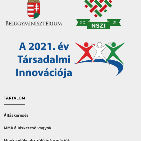
TARTALOM
Álláskeresés
MMK álláskereső vagyok
Munkaadóknak szóló információk