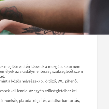
nnek megléte esetén képesek a mozgásukban nem
zemélyek az akadálymentesség szükségletét szem
et.
nt a közös helységek (pl. öltöző, WC, pihenő,
ek kell lennie. Az egyén szükségleteihez kell
ő munkák, pl.: adatrögzítés, adatkarbantartás,