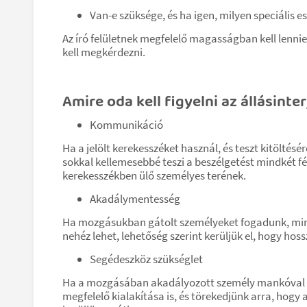
Van-e szüksége, és ha igen, milyen speciális e
Az író felületnek megfelelő magasságban kell lennie
kell megkérdezni.
Amire oda kell figyelni az állásinte
Kommunikáció
Ha a jelölt kerekesszéket használ, és teszt kitöltésé
sokkal kellemesebbé teszi a beszélgetést mindkét fé
kerekesszékben ülő személyes terének.
Akadálymentesség
Ha mozgásukban gátolt személyeket fogadunk, mi
nehéz lehet, lehetőség szerint kerüljük el, hogy hos
Segédeszköz szükséglet
Ha a mozgásában akadályozott személy mankóval vag
megfelelő kialakítása is, és törekedjünk arra, hogy