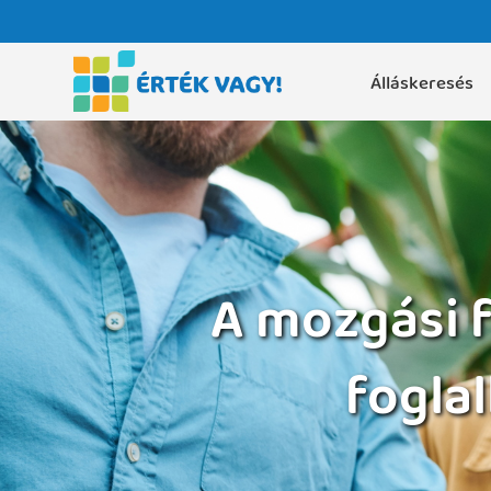
Álláskeresés
A mozgási 
fogla