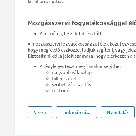
kerüljön az útba.
Mozgásszervi fogyatékossággal él
A felmérés, teszt kitöltés előtt:
A mozgásszervi fogyatékossággal élők közül egyesek
hogy megfelelő eszközzel tudjuk segíteni, vagy jel
Biztosítani kell a jelölt számára, hogy elérkezzen a
A tényleges teszt megírásakor segíthet
nagyobb válaszlap
billentyűzet
szóbeli válaszadás
több idő
Vissza
Link másolása
Nyomtatás