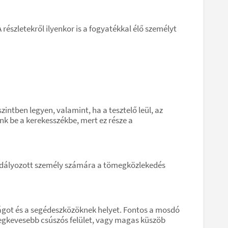
részletekről ilyenkor is a fogyatékkal élő személyt
szintben legyen, valamint, ha a tesztelő leül, az
nk be a kerekesszékbe, mert ez része a
dályozott személy számára a tömegközlekedés
ágot és a segédeszközöknek helyet. Fontos a mosdó
 legkevesebb csúszós felület, vagy magas küszöb