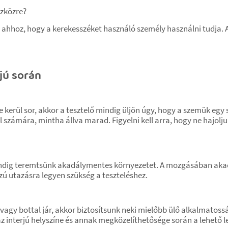
szközre?
 ahhoz, hogy a kerekesszéket használó személy használni tudja. A 
rjú során
re kerül sor, akkor a tesztelő mindig üljön úgy, hogy a szemük egy 
l számára, mintha állva marad. Figyelni kell arra, hogy ne hajolju
ndig teremtsünk akadálymentes környezetet. A mozgásában aka
szú utazásra legyen szükség a teszteléshez.
y bottal jár, akkor biztosítsunk neki mielőbb ülő alkalmatoss
 az interjú helyszíne és annak megközelíthetősége során a lehető