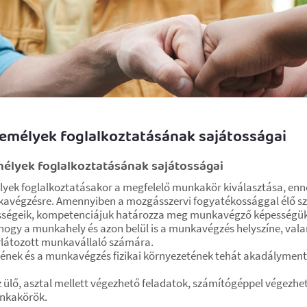
emélyek foglalkoztatásának sajátosságai
élyek foglalkoztatásának sajátosságai
lyek foglalkoztatásakor a megfelelő munkakör kiválasztása, e
avégzésre. Amennyiben a mozgásszervi fogyatékossággal élő s
pességeik, kompetenciájuk határozza meg munkavégző képességük
gy a munkahely és azon belül is a munkavégzés helyszíne, valami
rlátozott munkavállaló számára.
nek és a munkavégzés fizikai környezetének tehát akadálymentesn
ülő, asztal mellett végezhető feladatok, számítógéppel végezhet
unkakörök.