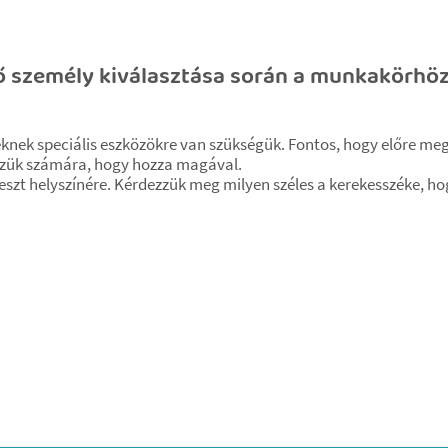
ő személy kiválasztása során a munkakörhöz
nek speciális eszközökre van szükségük. Fontos, hogy előre megk
ezzük számára, hogy hozza magával.
 teszt helyszínére. Kérdezzük meg milyen széles a kerekesszéke, ho