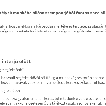
élyek munkába állása szempontjából fontos speciális
 is, hogy mekkora a károsodás mértéke és területe, ez alapján l
ükséges-e munkahelyi átalakítás, szükséges-e segédeszköz haszná
interjú előtt
gmegfelelőbb?
la használt segédeszközökről (főleg a munkavégzés során használh
t hozza magával, vagy pl. milyen széles a kerekesszéke, amit haszn
megfelelőbb?
-ben, vagy akár emailen keresztül is tudunk-e vele előzetesen e
s jelen van, akkor előzetesen Őt is tájékoztassuk, azonban kérjük m