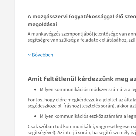
A mozgásszervi fogyatékossággal élő szem
megoldásai
A munkavégzés szempontjából jelentősége van annak
segítségre van szükség a feladatok ellátásához, sz
Bővebben
Amit feltétlenül kérdezzünk meg az 
Milyen kommunikációs módszer számára a le
Fontos, hogy előre megkérdezzük a jelöltet az álta
segédeszköze pl. íráshoz (tesztelés során), akkor az
Milyen kommunikációs eszköz számára a leg
Csak szóban tud kommunikálni, vagy esetlegesen sms
segítségével). Az interjú során, ha segítő személy i