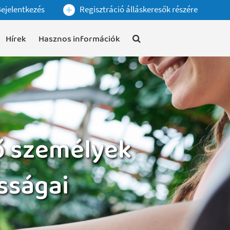
ejelentkezés
Regisztráció álláskeresők részére
Hírek
Hasznos információk
ő személyek
sságai