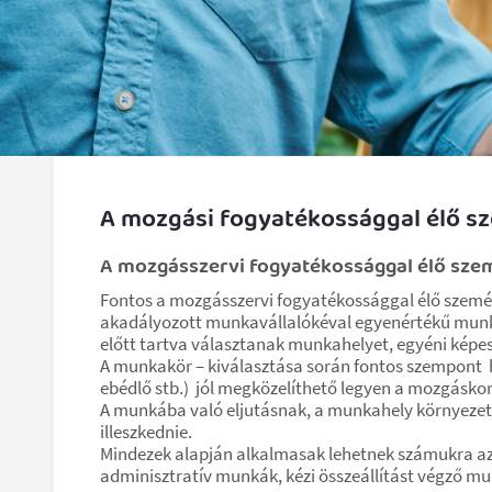
A mozgási fogyatékossággal élő sz
A mozgásszervi fogyatékossággal élő szem
Fontos a mozgásszervi fogyatékossággal élő szemé
akadályozott munkavállalókéval egyenértékű munk
előtt tartva választanak munkahelyet, egyéni ké
A munkakör – kiválasztása során fontos szempont ho
ebédlő stb.) jól megközelíthető legyen a mozgásko
A munkába való eljutásnak, a munkahely környezeté
illeszkednie.
Mindezek alapján alkalmasak lehetnek számukra az 
adminisztratív munkák, kézi összeállítást végző m