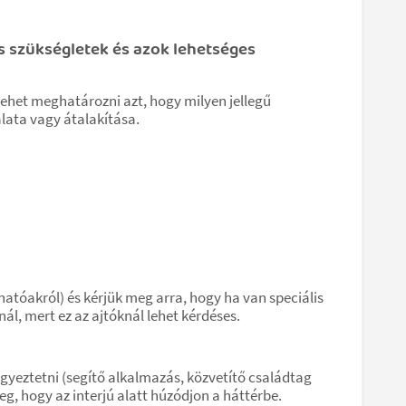
 szükségletek és azok lehetséges
ehet meghatározni azt, hogy milyen jellegű
lata vagy átalakítása.
atóakról) és kérjük meg arra, hogy ha van speciális
ál, mert ez az ajtóknál lehet kérdéses.
gyeztetni (segítő alkalmazás, közvetítő családtag
eg, hogy az interjú alatt húzódjon a háttérbe.