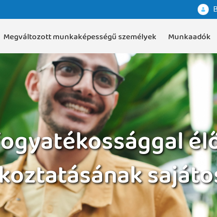
B
Megváltozott munkaképességű személyek
Munkaadók
fogyatékossággal él
lkoztatásának sajáto