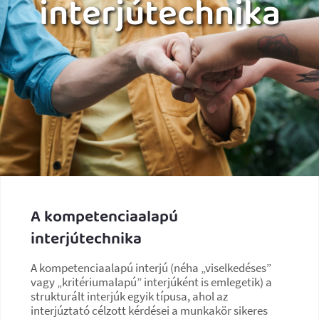
interjútechnika
A kompetenciaalapú
interjútechnika
A kompetenciaalapú interjú (néha „viselkedéses”
vagy „kritériumalapú” interjúként is emlegetik) a
strukturált interjúk egyik típusa, ahol az
interjúztató célzott kérdései a munkakör sikeres