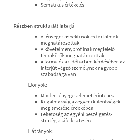
Sematikus értékelés
Részben strukturált interjú
A lényeges aspektusok és tartalmak
meghatározottak
A követelményprofilnak megfelelő
témakörök meghatározottak
A forma és az időtartam kérdésében az
interjút végző személynek nagyobb
szabadsága van
Előnyök:
Minden lényeges elemet érintenek
Rugalmasság az egyéni különbségek
megismerése érdekében
Lehetőség az egyéni beszélgetés-
stratégia kifejlesztésére
Hátrányok: