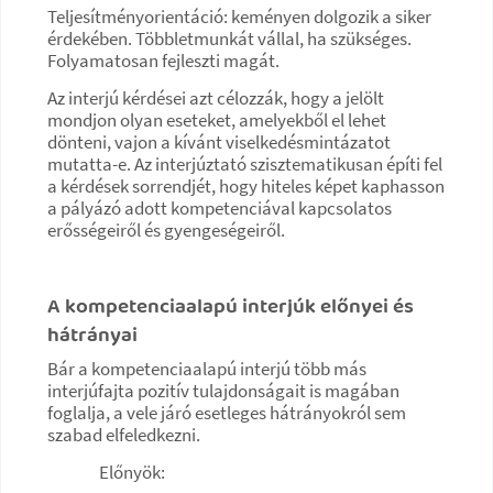
Teljesítményorientáció: keményen dolgozik a siker
érdekében. Többletmunkát vállal, ha szükséges.
Folyamatosan fejleszti magát.
Az interjú kérdései azt célozzák, hogy a jelölt
mondjon olyan eseteket, amelyekből el lehet
dönteni, vajon a kívánt viselkedésmintázatot
mutatta-e. Az interjúztató szisztematikusan építi fel
a kérdések sorrendjét, hogy hiteles képet kaphasson
a pályázó adott kompetenciával kapcsolatos
erősségeiről és gyengeségeiről.
A kompetenciaalapú interjúk előnyei és
hátrányai
Bár a kompetenciaalapú interjú több más
interjúfajta pozitív tulajdonságait is magában
foglalja, a vele járó esetleges hátrányokról sem
szabad elfeledkezni.
Előnyök: