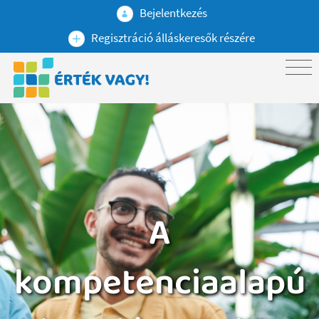
Bejelentkezés
Regisztráció álláskeresők részére
A
kompetenciaalapú