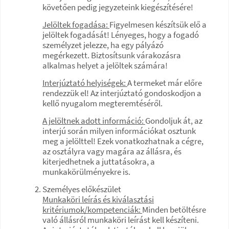
követően pedig jegyzeteink kiegészítésére!
Jelöltek fogadása:
Figyelmesen készítsük elő a
jelöltek fogadását! Lényeges, hogy a fogadó
személyzet jelezze, ha egy pályázó
megérkezett. Biztosítsunk várakozásra
alkalmas helyet a jelöltek számára!
Interjúztató helyiségek:
A termeket már előre
rendezzük el! Az interjúztató gondoskodjon a
kellő nyugalom megteremtéséről.
A jelöltnek adott információ:
Gondoljuk át, az
interjú során milyen információkat osztunk
meg a jelölttel! Ezek vonatkozhatnak a cégre,
az osztályra vagy magára az állásra, és
kiterjedhetnek a juttatásokra, a
munkakörülményekre is.
Személyes előkészület
Munkaköri leírás és kiválasztási
kritériumok/kompetenciák:
Minden betöltésre
való állásról munkaköri leírást kell készíteni.