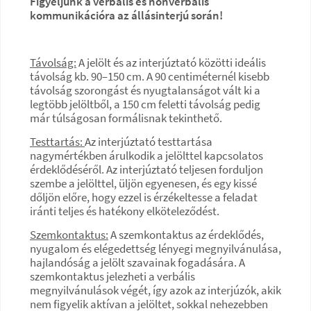
Figyeljünk a verbális és nonverbális
kommunikációra az állásinterjú során!
Távolság:
A jelölt és az interjúztató közötti ideális
távolság kb. 90–150 cm. A 90 centiméternél kisebb
távolság szorongást és nyugtalanságot vált ki a
legtöbb jelöltből, a 150 cm feletti távolság pedig
már túlságosan formálisnak tekinthető.
Testtartás:
Az interjúztató testtartása
nagymértékben árulkodik a jelölttel kapcsolatos
érdeklődéséről. Az interjúztató teljesen forduljon
szembe a jelölttel, üljön egyenesen, és egy kissé
dőljön előre, hogy ezzel is érzékeltesse a feladat
iránti teljes és hatékony elköteleződést.
Szemkontaktus:
A szemkontaktus az érdeklődés,
nyugalom és elégedettség lényegi megnyilvánulása,
hajlandóság a jelölt szavainak fogadására. A
szemkontaktus jelezheti a verbális
megnyilvánulások végét, így azok az interjúzók, akik
nem figyelik aktívan a jelöltet, sokkal nehezebben