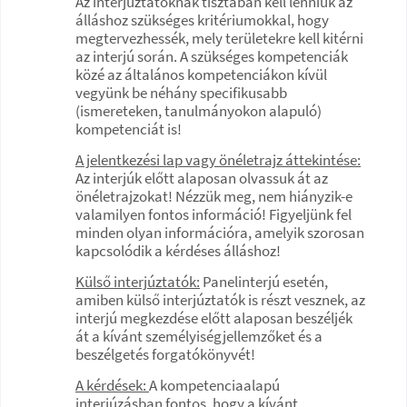
Az interjúztatóknak tisztában kell lenniük az
álláshoz szükséges kritériumokkal, hogy
megtervezhessék, mely területekre kell kitérni
az interjú során. A szükséges kompetenciák
közé az általános kompetenciákon kívül
vegyünk be néhány specifikusabb
(ismereteken, tanulmányokon alapuló)
kompetenciát is!
A jelentkezési lap vagy önéletrajz áttekintése:
Az interjúk előtt alaposan olvassuk át az
önéletrajzokat! Nézzük meg, nem hiányzik-e
valamilyen fontos információ! Figyeljünk fel
minden olyan információra, amelyik szorosan
kapcsolódik a kérdéses álláshoz!
Külső interjúztatók:
Panelinterjú esetén,
amiben külső interjúztatók is részt vesznek, az
interjú megkezdése előtt alaposan beszéljék
át a kívánt személyiségjellemzőket és a
beszélgetés forgatókönyvét!
A kérdések:
A kompetenciaalapú
interjúzásban fontos, hogy a kívánt