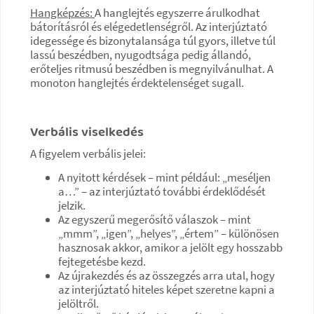
Hangképzés:
A hanglejtés egyszerre árulkodhat
bátorításról és elégedetlenségről. Az interjúztató
idegessége és bizonytalansága túl gyors, illetve túl
lassú beszédben, nyugodtsága pedig állandó,
erőteljes ritmusú beszédben is megnyilvánulhat. A
monoton hanglejtés érdektelenséget sugall.
Verbális viselkedés
A figyelem verbális jelei:
A nyitott kérdések – mint például: „meséljen
a…” – az interjúztató további érdeklődését
jelzik.
Az egyszerű megerősítő válaszok – mint
„mmm”, „igen”, „helyes”, „értem” – különösen
hasznosak akkor, amikor a jelölt egy hosszabb
fejtegetésbe kezd.
Az újrakezdés és az összegzés arra utal, hogy
az interjúztató hiteles képet szeretne kapni a
jelöltről.