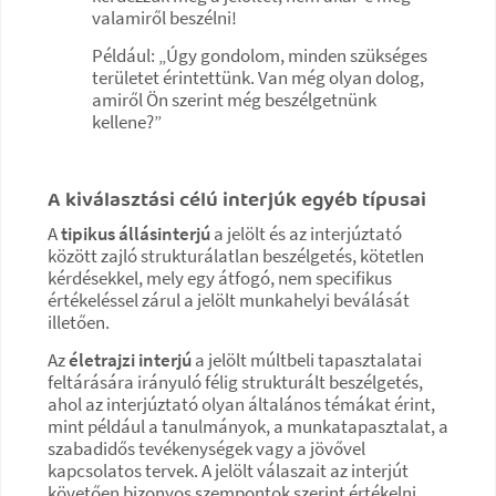
valamiről beszélni!
Például: „Úgy gondolom, minden szükséges
területet érintettünk. Van még olyan dolog,
amiről Ön szerint még beszélgetnünk
kellene?”
A kiválasztási célú interjúk egyéb típusai
A
tipikus állásinterjú
a jelölt és az interjúztató
között zajló strukturálatlan beszélgetés, kötetlen
kérdésekkel, mely egy átfogó, nem specifikus
értékeléssel zárul a jelölt munkahelyi beválását
illetően.
Az
életrajzi interjú
a jelölt múltbeli tapasztalatai
feltárására irányuló félig strukturált beszélgetés,
ahol az interjúztató olyan általános témákat érint,
mint például a tanulmányok, a munkatapasztalat, a
szabadidős tevékenységek vagy a jövővel
kapcsolatos tervek. A jelölt válaszait az interjút
követően bizonyos szempontok szerint értékelni