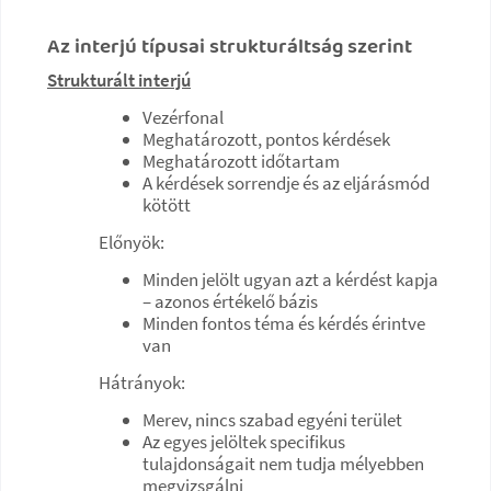
Az interjú típusai strukturáltság szerint
Strukturált interjú
Vezérfonal
Meghatározott, pontos kérdések
Meghatározott időtartam
A kérdések sorrendje és az eljárásmód
kötött
Előnyök:
Minden jelölt ugyan azt a kérdést kapja
– azonos értékelő bázis
Minden fontos téma és kérdés érintve
van
Hátrányok:
Merev, nincs szabad egyéni terület
Az egyes jelöltek specifikus
tulajdonságait nem tudja mélyebben
megvizsgálni