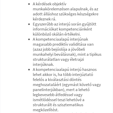
A kérdések objektív
munkakörelemzésen alapulnak, és az
adott álláshoz szükséges készségekre
kérdeznek rá.
Egyszerűbb az interjú során gyűjtött
információkat kompetenciánként
különböző skálán értékelni.
A kompetenciaalapú interjúnak
magasabb prediktív validitása van
(azaz jobb bejóslója a jövőbeli
munkahelyi beválásnak), mint a tipikus
strukturálatlan vagy életrajzi
interjúknak.
A kompetenciaalapú interjú hasznos
lehet akkor is, ha több interjúztató
felelős a kiválasztási döntés
meghozataláért (egymást követő vagy
panelinterjúkban), mert a lehető
legkevesebb átfedéssel vagy
ismétlődéssel teszi lehetővé a
strukturált és szisztematikus
megközelítést.