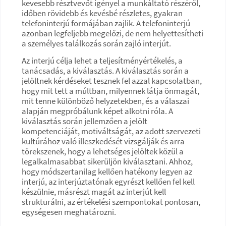
kevesebb résztvevőt igényel a munkáltató részéről,
időben rövidebb és kevésbé részletes, gyakran
telefoninterjú formájában zajlik. A telefoninterjú
azonban legfeljebb megelőzi, de nem helyettesítheti
a személyes találkozás során zajló interjút.
Az interjú célja lehet a teljesítményértékelés, a
tanácsadás, a kiválasztás. A kiválasztás során a
jelöltnek kérdéseket tesznek fel azzal kapcsolatban,
hogy mit tett a múltban, milyennek látja önmagát,
mit tenne különböző helyzetekben, és a válaszai
alapján megpróbálunk képet alkotni róla. A
kiválasztás során jellemzően a jelölt
kompetenciáját, motiváltságát, az adott szervezeti
kultúrához való illeszkedését vizsgálják és arra
törekszenek, hogy a lehetséges jelöltek közül a
legalkalmasabbat sikerüljön kiválasztani. Ahhoz,
hogy módszertanilag kellően hatékony legyen az
interjú, az interjúztatónak egyrészt kellően fel kell
készülnie, másrészt magát az interjút kell
strukturálni, az értékelési szempontokat pontosan,
egységesen meghatározni.