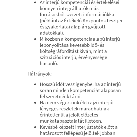
Az interjú kompetenciái és értékelései
könnyen integrálhatók más
forrásokból szerzett információkkal
(például az Értékelő Központok tesztjei
és gyakorlatai alapján gyűjtött
adatokkal).
Miközben a kompetenciaalapú interjú
lebonyolítása kevesebb idő- és
költségráfordítást kíván, mint a
szituációs interjú, érvényessége
hasonló.
Hátrányok:
Hosszú időt vesz igénybe, ha az interjú
során minden kompetenciát alaposan
fel szeretnénk tárni.
Ha nem végeztünk életrajzi interjút,
lényeges részletek maradhatnak
érintetlenül a jelölt előzetes
munkatapasztalatát illetően.
Kevésbé képzett interjúztatók előtt a
határozott fellépésű jelöltek jobban