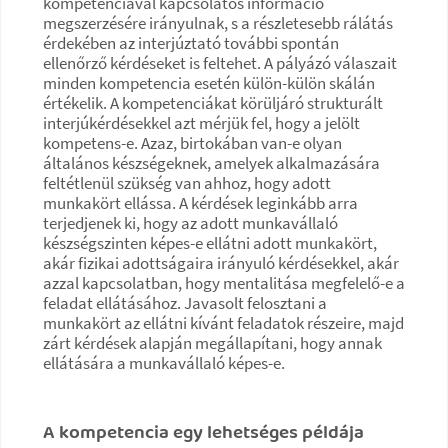
kompetenciával kapcsolatos információ
megszerzésére irányulnak, s a részletesebb rálátás
érdekében az interjúztató további spontán
ellenőrző kérdéseket is feltehet. A pályázó válaszait
minden kompetencia esetén külön-külön skálán
értékelik. A kompetenciákat körüljáró strukturált
interjúkérdésekkel azt mérjük fel, hogy a jelölt
kompetens-e. Azaz, birtokában van-e olyan
általános készségeknek, amelyek alkalmazására
feltétlenül szükség van ahhoz, hogy adott
munkakört ellássa. A kérdések leginkább arra
terjedjenek ki, hogy az adott munkavállaló
készségszinten képes-e ellátni adott munkakört,
akár fizikai adottságaira irányuló kérdésekkel, akár
azzal kapcsolatban, hogy mentalitása megfelelő-e a
feladat ellátásához. Javasolt felosztani a
munkakört az ellátni kívánt feladatok részeire, majd
zárt kérdések alapján megállapítani, hogy annak
ellátására a munkavállaló képes-e.
A kompetencia egy lehetséges példája