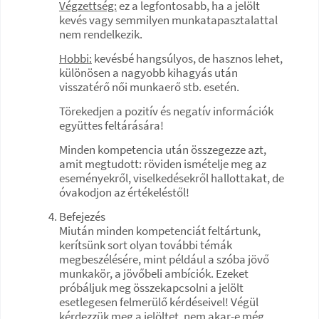
Végzettség:
ez a legfontosabb, ha a jelölt
kevés vagy semmilyen munkatapasztalattal
nem rendelkezik.
Hobbi:
kevésbé hangsúlyos, de hasznos lehet,
különösen a nagyobb kihagyás után
visszatérő női munkaerő stb. esetén.
Törekedjen a pozitív és negatív információk
együttes feltárására!
Minden kompetencia után összegezze azt,
amit megtudott: röviden ismételje meg az
eseményekről, viselkedésekről hallottakat, de
óvakodjon az értékeléstől!
Befejezés
Miután minden kompetenciát feltártunk,
kerítsünk sort olyan további témák
megbeszélésére, mint például a szóba jövő
munkakör, a jövőbeli ambíciók. Ezeket
próbáljuk meg összekapcsolni a jelölt
esetlegesen felmerülő kérdéseivel! Végül
kérdezzük meg a jelöltet, nem akar-e még