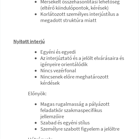
Mérsékelt összehasonlítási lehetőség
(eltérő kiindulópontok, kérések)
Korlátozott személyes interjústílus a
megadott struktúra miatt
Nyitott interjú
Egyéni és egyedi
Az interjúztató és a jelölt elvárásaira és
igényeire orientálódik
Nincs vezérfonal
Nincsenek előre meghatározott
kérdések
Előnyök:
Magas rugalmasság a pályázott
feladatkör szakmaspecifikus
jellemzőire
Szabad és egyéni stílus
Személyre szabott figyelem a jelöltre