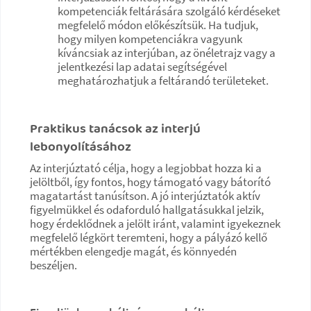
kompetenciák feltárására szolgáló kérdéseket
megfelelő módon előkészítsük. Ha tudjuk,
hogy milyen kompetenciákra vagyunk
kíváncsiak az interjúban, az önéletrajz vagy a
jelentkezési lap adatai segítségével
meghatározhatjuk a feltárandó területeket.
Praktikus tanácsok az interjú
lebonyolításához
Az interjúztató célja, hogy a legjobbat hozza ki a
jelöltből, így fontos, hogy támogató vagy bátorító
magatartást tanúsítson. A jó interjúztatók aktív
figyelmükkel és odaforduló hallgatásukkal jelzik,
hogy érdeklődnek a jelölt iránt, valamint igyekeznek
megfelelő légkört teremteni, hogy a pályázó kellő
mértékben elengedje magát, és könnyedén
beszéljen.