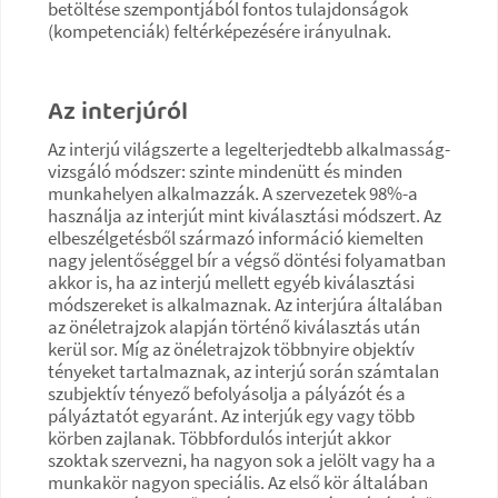
betöltése szempontjából fontos tulajdonságok
(kompetenciák) feltérképezésére irányulnak.
Az interjúról
Az interjú világszerte a legelterjedtebb alkalmasság-
vizsgáló módszer: szinte mindenütt és minden
munkahelyen alkalmazzák. A szervezetek 98%-a
használja az interjút mint kiválasztási módszert. Az
elbeszélgetésből származó információ kiemelten
nagy jelentőséggel bír a végső döntési folyamatban
akkor is, ha az interjú mellett egyéb kiválasztási
módszereket is alkalmaznak. Az interjúra általában
az önéletrajzok alapján történő kiválasztás után
kerül sor. Míg az önéletrajzok többnyire objektív
tényeket tartalmaznak, az interjú során számtalan
szubjektív tényező befolyásolja a pályázót és a
pályáztatót egyaránt. Az interjúk egy vagy több
körben zajlanak. Többfordulós interjút akkor
szoktak szervezni, ha nagyon sok a jelölt vagy ha a
munkakör nagyon speciális. Az első kör általában