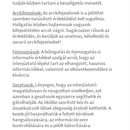
tudják kézben tartani a beszélgetés menetét.
Arckifejezések:
Az arckifejezésnek is a jelölttel
szemben tanúsított érdeklődést kell sugallnia.
Hallgatás közben hajlamosak vagyunk
kifejezéstelen arcot vágni. Sugározzon rólunk az
érdeklődés, és kerüljük az unalmas, kételkedő és
zavaró arckifejezéseket!
Fejmozgások
: A bólogatás és fejmozgatás is
informatív értékkel szolgál arról, hogy az
interjúztató lépést tart az elhangzott, hasznos
információkkal, valamint az elkövetkezendőkre is
kíváncsi.
Gesztusok:
Lényeges, hogy az interjúztató
magabiztosan és nyugodtan viselkedjen, ezt
azonban a gesztusok egyszerre segíthetik és
gátolhatják. Az ökölbe szorított kéz és az
összekulcsolt lábak idegesség érzését kelthetik. A
kezek jól használhatók a feltett kérdések
hangsúlyozására, az információcsere
kontrollálására és a jelölt bátorítására.