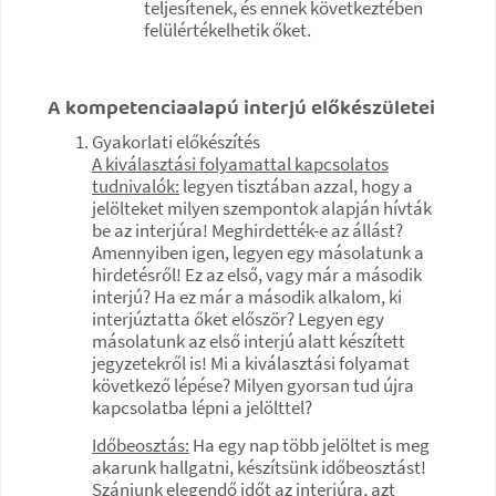
teljesítenek, és ennek következtében
felülértékelhetik őket.
A kompetenciaalapú interjú előkészületei
Gyakorlati előkészítés
A kiválasztási folyamattal kapcsolatos
tudnivalók:
legyen tisztában azzal, hogy a
jelölteket milyen szempontok alapján hívták
be az interjúra! Meghirdették-e az állást?
Amennyiben igen, legyen egy másolatunk a
hirdetésről! Ez az első, vagy már a második
interjú? Ha ez már a második alkalom, ki
interjúztatta őket először? Legyen egy
másolatunk az első interjú alatt készített
jegyzetekről is! Mi a kiválasztási folyamat
következő lépése? Milyen gyorsan tud újra
kapcsolatba lépni a jelölttel?
Időbeosztás:
Ha egy nap több jelöltet is meg
akarunk hallgatni, készítsünk időbeosztást!
Szánjunk elegendő időt az interjúra, azt