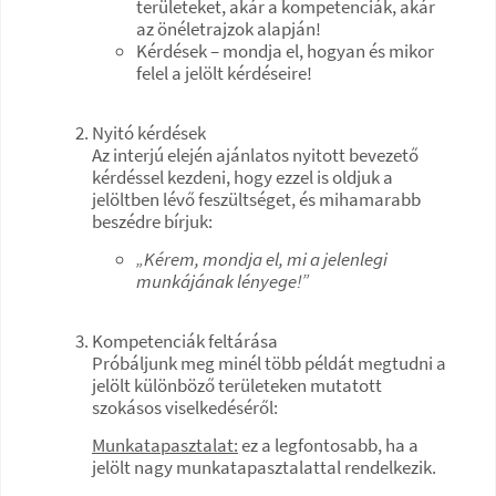
területeket, akár a kompetenciák, akár
az önéletrajzok alapján!
Kérdések – mondja el, hogyan és mikor
felel a jelölt kérdéseire!
Nyitó kérdések
Az interjú elején ajánlatos nyitott bevezető
kérdéssel kezdeni, hogy ezzel is oldjuk a
jelöltben lévő feszültséget, és mihamarabb
beszédre bírjuk:
„Kérem, mondja el, mi a jelenlegi
munkájának lényege!”
Kompetenciák feltárása
Próbáljunk meg minél több példát megtudni a
jelölt különböző területeken mutatott
szokásos viselkedéséről:
Munkatapasztalat:
ez a legfontosabb, ha a
jelölt nagy munkatapasztalattal rendelkezik.