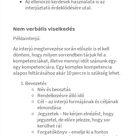
Az ellenőrző kérdések használata is az
interjúztató érdeklődésére utal.
Nem verbális viselkedés
Példainterjú:
Az interjú megtervezése során először is el kell
dönteni, hogy milyen sorrendben tárjuk fel a
kompetenciákat, illetve mennyi időt szánunk egy-
egy kompetenciára. Egy komplex kompetencia
alapos feltárásához akár 10 percre is szükség lehet.
Bevezetés
Név és beosztás
Rendelkezésre álló idő
Cél – az interjú formájának és céljának
elmondása
Jegyzetek – Ne kérjen elnézést, hogy
jegyzetel, de előre jelezze, hogy sor
kerülhet rá!
Forgatókönyv – emelje ki a fontos