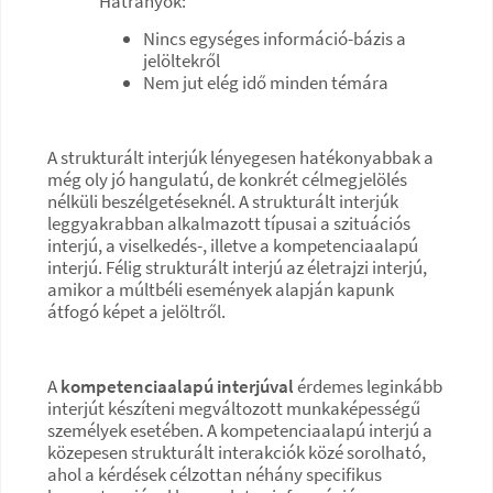
Hátrányok:
Nincs egységes információ-bázis a
jelöltekről
Nem jut elég idő minden témára
A strukturált interjúk lényegesen hatékonyabbak a
még oly jó hangulatú, de konkrét célmegjelölés
nélküli beszélgetéseknél. A strukturált interjúk
leggyakrabban alkalmazott típusai a szituációs
interjú, a viselkedés-, illetve a kompetenciaalapú
interjú. Félig strukturált interjú az életrajzi interjú,
amikor a múltbéli események alapján kapunk
átfogó képet a jelöltről.
A
kompetenciaalapú interjúval
érdemes leginkább
interjút készíteni megváltozott munkaképességű
személyek esetében. A kompetenciaalapú interjú a
közepesen strukturált interakciók közé sorolható,
ahol a kérdések célzottan néhány specifikus