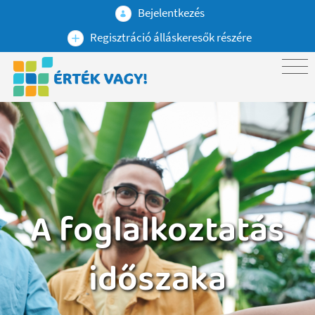
Bejelentkezés
Regisztráció álláskeresők részére
A foglalkoztatás
időszaka