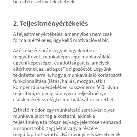
befektetéssel kivitelezhetőek.
2. Teljesítményértékelés
A teljesítményértékelés, amennyiben nem csak
formális értékelés, úgy kellő motivációval bír.
Az értékelés során vegyük figyelembe a
megváltozott munkaképességű munkavállaló
egyéni képességeit és adottságait is, amelyek
eltérhetnek az „átlagos” dolgozóétól. Legyünk
tekintettel arra is, hogy a munkavállaló korlátozott
funkcionalitása (látás, hallás, mozgás, stb.)
kompenzálása érdekében sokszor erőn felül kíván
teljesíteni, ez pedig könnyen a teljesítménye
csökkenéséhez, elégtelenné válásához vezethet.
Érthető módon egy munkáltató sem kíván olyan
munkavállalót foglalkoztatni, akinek a
teljesítménye tartósan és/vagy jelentősen elmarad
a csoport többi tagjáétól vagy a részére
megállapított szinttől. Bármennyire is szeretnének