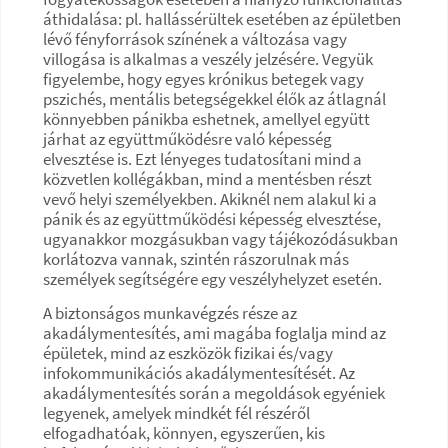
áthidalása: pl. hallássérültek esetében az épületben
lévő fényforrások színének a változása vagy
villogása is alkalmas a veszély jelzésére. Vegyük
figyelembe, hogy egyes krónikus betegek vagy
pszichés, mentális betegségekkel élők az átlagnál
könnyebben pánikba eshetnek, amellyel együtt
járhat az együttműködésre való képesség
elvesztése is. Ezt lényeges tudatosítani mind a
közvetlen kollégákban, mind a mentésben részt
vevő helyi személyekben. Akiknél nem alakul ki a
pánik és az együttműködési képesség elvesztése,
ugyanakkor mozgásukban vagy tájékozódásukban
korlátozva vannak, szintén rászorulnak más
személyek segítségére egy veszélyhelyzet esetén.
A biztonságos munkavégzés része az
akadálymentesítés, ami magába foglalja mind az
épületek, mind az eszközök fizikai és/vagy
infokommunikációs akadálymentesítését. Az
akadálymentesítés során a megoldások egyéniek
legyenek, amelyek mindkét fél részéről
elfogadhatóak, könnyen, egyszerűen, kis