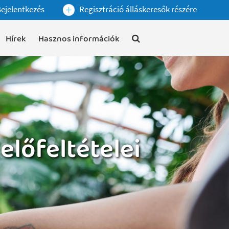
ejelentkezés
Regisztráció álláskeresők részére
Hírek
Hasznos információk
előfeltételei