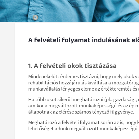
A felvételi folyamat indulásának el
1. A felvételi okok tisztázása
Mindenekelőtt érdemes tisztázni, hogy mely okok 
rehabilitációs hozzájárulás kiváltása a mozgatórug
munkavállalás lényeges eleme az értékteremtés és az
Ha több okot sikerül meghatározni (pl.: gazdasági, 
amikor a megváltozott munkaképességű és az ép mu
állapotnak az elérése számos tényező függvénye.
Meghatározó a felvételi folyamat során az is, hog
lehetőséget adunk megváltozott munkaképességű s