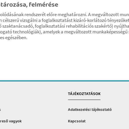
tározása, felmérése
olódásának rendszerét előre meghatározni. A megváltozott mun
élszerű vizsgálni a foglalkoztatást kizáró-korlátozó tényezőket
 szaktanácsadó, foglalkoztatási rehabilitációs szakértő) nyújtha
ámogató technológiák), amelyek a megváltozott munkaképességű s
jes egészében.
TÁJÉKOZTATÁSOK
s
Adatkezelési tájékoztató
reső vagyok
Kapcsolat