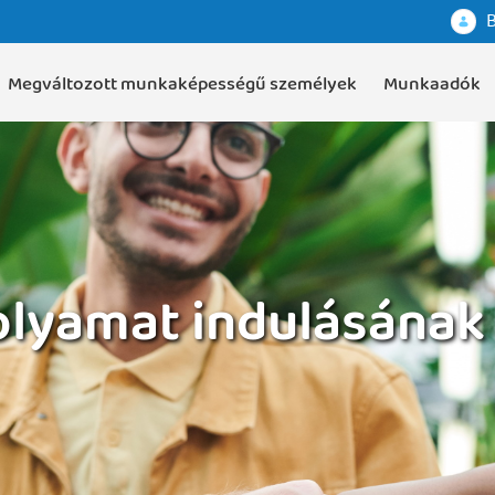
B
Megváltozott munkaképességű személyek
Munkaadók
folyamat indulásának 