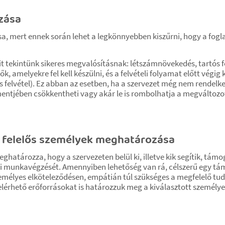
zása
a, mert ennek során lehet a legkönnyebben kiszűrni, hogy a fogl
t tekintünk sikeres megvalósításnak: létszámnövekedés, tartós f
k, amelyekre fel kell készülni, és a felvételi folyamat előtt végig
 felvétel). Ez abban az esetben, ha a szervezet még nem rendelke
entjében csökkentheti vagy akár le is rombolhatja a megváltoz
/ felelős személyek meghatározása
eghatározza, hogy a szervezeten belül ki, illetve kik segítik, 
pi munkavégzését. Amennyiben lehetőség van rá, célszerű egy támo
mélyes elköteleződésen, empátián túl szükséges a megfelelő tudás
 elérhető erőforrásokat is határozzuk meg a kiválasztott személy