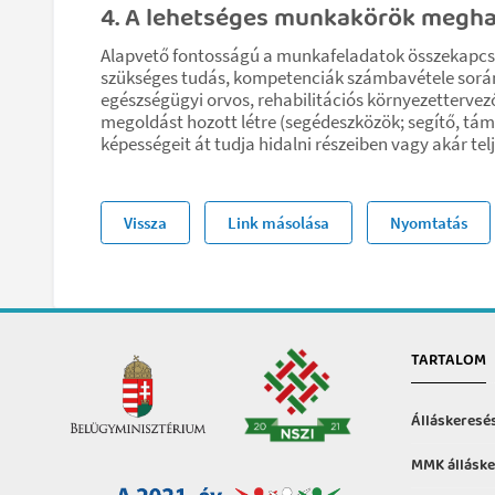
4. A lehetséges munkakörök megha
Alapvető fontosságú a munkafeladatok összekapcs
szükséges tudás, kompetenciák számbavétele során c
egészségügyi orvos, rehabilitációs környezettervező
megoldást hozott létre (segédeszközök; segítő, t
képességeit át tudja hidalni részeiben vagy akár tel
Vissza
Link másolása
Nyomtatás
TARTALOM
Álláskeresé
MMK álláske