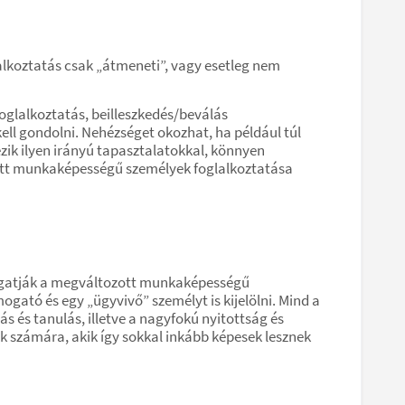
alkoztatás csak „átmeneti”, vagy esetleg nem
oglalkoztatás, beilleszkedés/beválás
 kell gondolni. Nehézséget okozhat, ha például túl
zik ilyen irányú tapasztalatokkal, könnyen
ott munkaképességű személyek foglalkoztatása
támogatják a megváltozott munkaképességű
gató és egy „ügyvivő” személyt is kijelölni. Mind a
 és tanulás, illetve a nagyfokú nyitottság és
ek számára, akik így sokkal inkább képesek lesznek