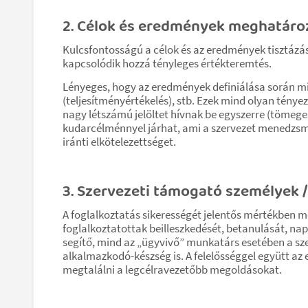
2. Célok és eredmények meghatáro
Kulcsfontosságú a célok és az eredmények tisztázás
kapcsolódik hozzá tényleges értékteremtés.
Lényeges, hogy az eredmények definiálása során mi
(teljesítményértékelés), stb. Ezek mind olyan tényező
nagy létszámú jelöltet hívnak be egyszerre (tömeges
kudarcélménnyel járhat, ami a szervezet menedzsm
iránti elkötelezettséget.
3. Szervezeti támogató személyek 
A foglalkoztatás sikerességét jelentős mértékben m
foglalkoztatottak beilleszkedését, betanulását, na
segítő, mind az „ügyvivő” munkatárs esetében a sze
alkalmazkodó-készség is. A felelősséggel együtt az
megtalálni a legcélravezetőbb megoldásokat.