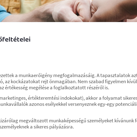
őfeltételei
vezettek a munkaerőigény megfogalmazásáig. A tapasztalatok azt
ó, az kockázatokat rejt önmagában. Nem szabad figyelmen kívül h
 értékesség megélése a foglalkoztatott részéről is.
marketinges, értékteremtési indokokat), akkor a folyamat sikeres
nkavállalók azonos esélyekkel versenyeznek egy-egy potenciális
y kizárólag megváltozott munkaképességű személyeket kívánunk fo
zemélyeknek a sikeres pályázásra.