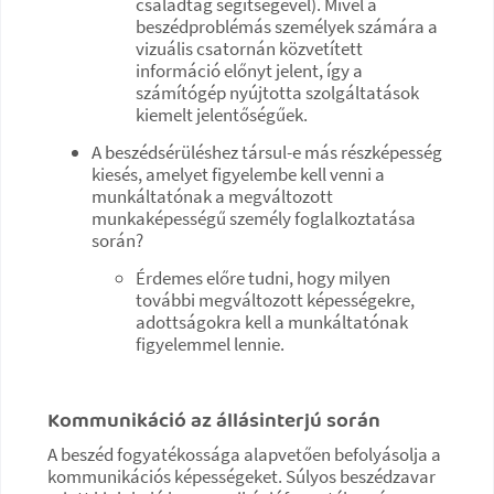
családtag segítségével). Mivel a
beszédproblémás személyek számára a
vizuális csatornán közvetített
információ előnyt jelent, így a
számítógép nyújtotta szolgáltatások
kiemelt jelentőségűek.
A beszédsérüléshez társul-e más részképesség
kiesés, amelyet figyelembe kell venni a
munkáltatónak a megváltozott
munkaképességű személy foglalkoztatása
során?
Érdemes előre tudni, hogy milyen
további megváltozott képességekre,
adottságokra kell a munkáltatónak
figyelemmel lennie.
Kommunikáció az állásinterjú során
A beszéd fogyatékossága alapvetően befolyásolja a
kommunikációs képességeket. Súlyos beszédzavar