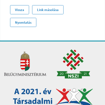
Vissza
Link másolása
Nyomtatás