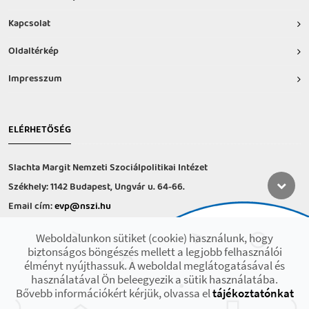
Kapcsolat
Oldaltérkép
Impresszum
ELÉRHETŐSÉG
Slachta Margit Nemzeti Szociálpolitikai Intézet
Székhely: 1142 Budapest, Ungvár u. 64-66.
Email cím:
evp@nszi.hu
Információs vonal: +36 30 682-6371
Weboldalunkon sütiket (cookie) használunk, hogy
hétfő-csütörtök: 8:00-16:00
biztonságos böngészés mellett a legjobb felhasználói
péntek: 8:00-14.00
élményt nyújthassuk. A weboldal meglátogatásával és
használatával Ön beleegyezik a sütik használatába.
Bővebb információkért kérjük, olvassa el
tájékoztatónkat
2021 © Minden jog fenntartva! Készült az EFOP-1.9.3-VEKOP-17 projekt