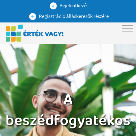
Bejelentkezés
Regisztráció álláskeresők részére
A
beszédfogyatékos