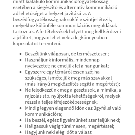
miatt kialakuló kommunikációfogyatékosság
esetében a kiegészítő és alternatív kommunikáció
ad lehetőséget a helyzet javítására. A
beszédfogyatékosságnak sokféle szintje létezik,
melyekhez különféle kommunikációs megoldások
tartoznak. A feltételezések helyett meg kell kérdezni
a jelöltet, hogyan lehet vele a legkönnyebben
kapcsolatot teremteni.
Beszéljünk világosan, de természetesen;
Használjunk informális, mindennapi
nyelvezetet; ne emeljük fel a hangunkat;
Egyszerre egy témáról essen szó; ha
szükséges, ismételjük meg más szavakkal
(más irányú megközelítés segíti a megértést);
Ne feledkezzünk meg a gesztusok, a mimika, a
rajzolás stb. nyújtotta lehetőségekről, melyek
részei a teljes kifejezőképességnek;
Mindig legyen elegendő időnk az ügyféllel való
kommunikációra;
Ha beszél, egész figyelmünket szenteljük neki;
Hallgassuk végig türelmesen, megértéssel;
Hagyjunk neki elég időt a válasz