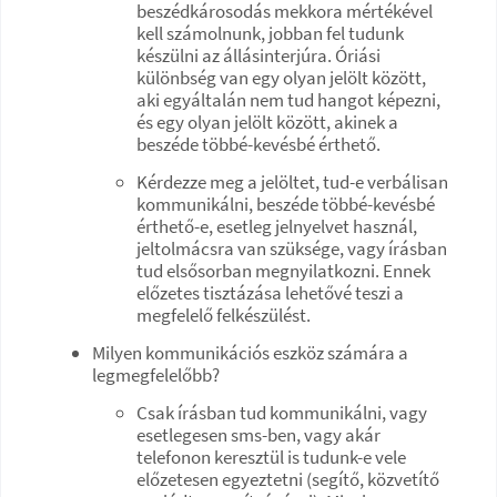
beszédkárosodás mekkora mértékével
kell számolnunk, jobban fel tudunk
készülni az állásinterjúra. Óriási
különbség van egy olyan jelölt között,
aki egyáltalán nem tud hangot képezni,
és egy olyan jelölt között, akinek a
beszéde többé-kevésbé érthető.
Kérdezze meg a jelöltet, tud-e verbálisan
kommunikálni, beszéde többé-kevésbé
érthető-e, esetleg jelnyelvet használ,
jeltolmácsra van szüksége, vagy írásban
tud elsősorban megnyilatkozni. Ennek
előzetes tisztázása lehetővé teszi a
megfelelő felkészülést. ​​​​​​​
Milyen kommunikációs eszköz számára a
legmegfelelőbb?
Csak írásban tud kommunikálni, vagy
esetlegesen sms-ben, vagy akár
telefonon keresztül is tudunk-e vele
előzetesen egyeztetni (segítő, közvetítő