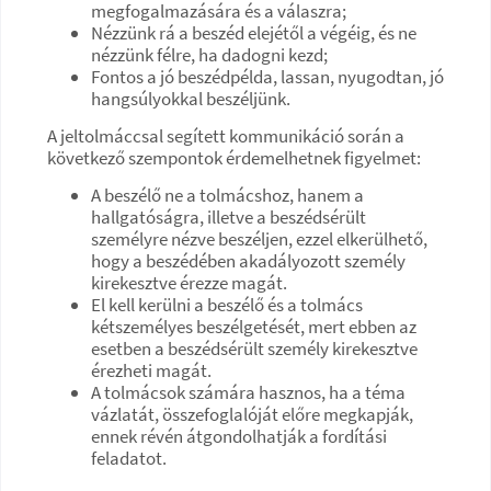
megfogalmazására és a válaszra;
Nézzünk rá a beszéd elejétől a végéig, és ne
nézzünk félre, ha dadogni kezd;
Fontos a jó beszédpélda, lassan, nyugodtan, jó
hangsúlyokkal beszéljünk.
A jeltolmáccsal segített kommunikáció során a
következő szempontok érdemelhetnek figyelmet:
A beszélő ne a tolmácshoz, hanem a
hallgatóságra, illetve a beszédsérült
személyre nézve beszéljen, ezzel elkerülhető,
hogy a beszédében akadályozott személy
kirekesztve érezze magát.
El kell kerülni a beszélő és a tolmács
kétszemélyes beszélgetését, mert ebben az
esetben a beszédsérült személy kirekesztve
érezheti magát.
A tolmácsok számára hasznos, ha a téma
vázlatát, összefoglalóját előre megkapják,
ennek révén átgondolhatják a fordítási
feladatot.