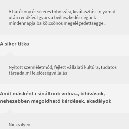
A hatékony és sikeres toborzási, kiválasztási folyamat
után rendkívül gyors a beilleszkedés cégünk
mindennapjaiba kölcsönös megelégedettséggel.
A siker titka
Nyitott szemléletmód, fejlett vállalati kultúra, tudatos
társadalmi felelősségvállalás
Amit másként csináltunk volna…, kihívások,
nehezebben megoldható kérdések, akadályok
Nincs ilyen