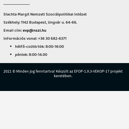
Slachta Margit Nemzeti Szociálpolitikai Intézet
Székhely: 1142 Budapest, Ungvár u. 64-66.
Email cím:
evp@nszi.hu
Információs vonal: +36 30 682-6371
hétfő-csütörtök: 8:00-16:00
péntek: 8:00-14.00
2021 © Minden jog fenntartva! Készült az EFOP-1.9.3-VEKOP-17 projekt
keretében.