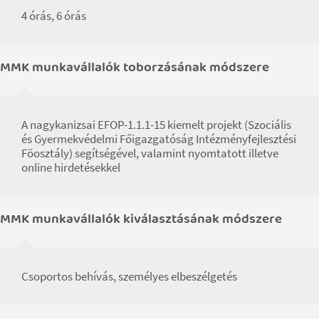
4 órás, 6 órás
MMK munkavállalók toborzásának módszere
A nagykanizsai EFOP-1.1.1-15 kiemelt projekt (Szociális
és Gyermekvédelmi Főigazgatóság Intézményfejlesztési
Föosztály) segítségével, valamint nyomtatott illetve
online hirdetésekkel
MMK munkavállalók kiválasztásának módszere
Csoportos behívás, személyes elbeszélgetés