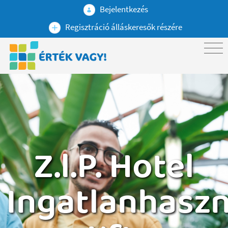
Bejelentkezés
Regisztráció álláskeresők részére
Z.l.P. Hotel
Ingatlanhaszn