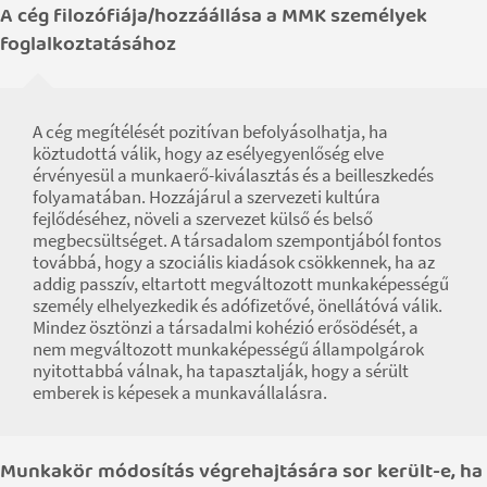
A cég filozófiája/hozzáállása a MMK személyek
foglalkoztatásához
A cég megítélését pozitívan befolyásolhatja, ha
köztudottá válik, hogy az esélyegyenlőség elve
érvényesül a munkaerő-kiválasztás és a beilleszkedés
folyamatában. Hozzájárul a szervezeti kultúra
fejlődéséhez, növeli a szervezet külső és belső
megbecsültséget. A társadalom szempontjából fontos
továbbá, hogy a szociális kiadások csökkennek, ha az
addig passzív, eltartott megváltozott munkaképességű
személy elhelyezkedik és adófizetővé, önellátóvá válik.
Mindez ösztönzi a társadalmi kohézió erősödését, a
nem megváltozott munkaképességű állampolgárok
nyitottabbá válnak, ha tapasztalják, hogy a sérült
emberek is képesek a munkavállalásra.
Munkakör módosítás végrehajtására sor került-e, ha