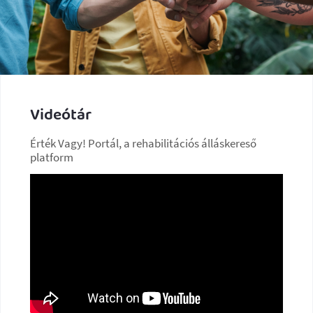
Videótár
Érték Vagy! Portál, a rehabilitációs álláskereső
platform