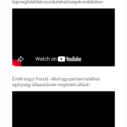
legmegfelelőbb munkalehetőségek érdekében
Érték Vagy! Portál - Ahol egyszerűen találhat
egészségi állapotának megfelelő állást!