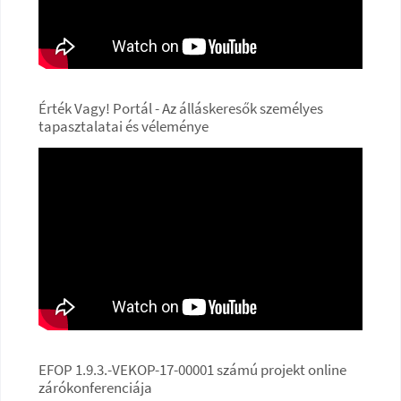
Érték Vagy! Portál - Az álláskeresők személyes
tapasztalatai és véleménye
EFOP 1.9.3.-VEKOP-17-00001 számú projekt online
zárókonferenciája