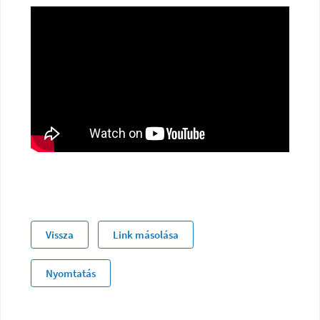
Vissza
Link másolása
Nyomtatás