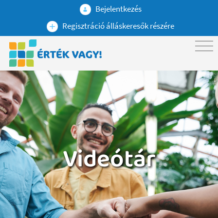
Bejelentkezés
Regisztráció álláskeresők részére
Videótár