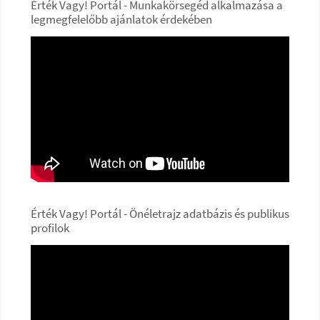
Érték Vagy! Portál - Munkakörsegéd alkalmazása a
legmegfelelőbb ajánlatok érdekében
Érték Vagy! Portál - Önéletrajz adatbázis és publikus
profilok