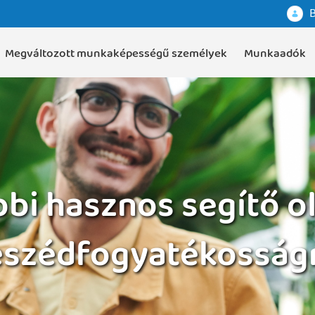
B
Megváltozott munkaképességű személyek
Munkaadók
bi hasznos segítő o
szédfogyatékosság