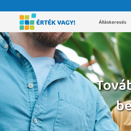
Álláskeresés
Továb
be