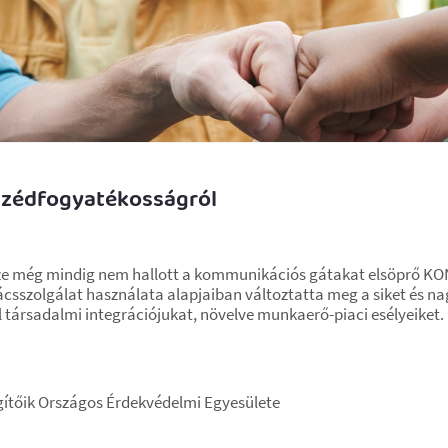
eszédfogyatékosságról
sze még mindig nem hallott a kommunikációs gátakat elsöprő KO
sszolgálat használata alapjaiban változtatta meg a siket és na
el társadalmi integrációjukat, növelve munkaerő-piaci esélyeiket.
tőik Országos Érdekvédelmi Egyesülete