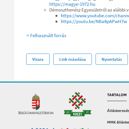
https://magye-1972.hu
Démoszthenész Egyesületről az alábbi 
https://www.youtube.com/chan
https://youtu.be/NBa8pAPwH7w
Felhasznált forrás
Vissza
Link másolása
Nyomtatás
TARTALOM
Álláskeresé
MMK álláske