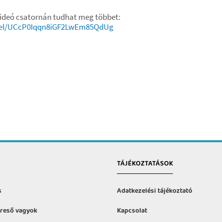
videó csatornán tudhat meg többet:
nel/UCcP0Iqqn8iGF2LwEm85QdUg
TÁJÉKOZTATÁSOK
s
Adatkezelési tájékoztató
reső vagyok
Kapcsolat