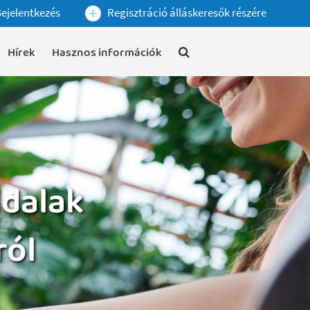
ejelentkezés
Regisztráció álláskeresők részére
Hírek
Hasznos információk
ldalak
ról