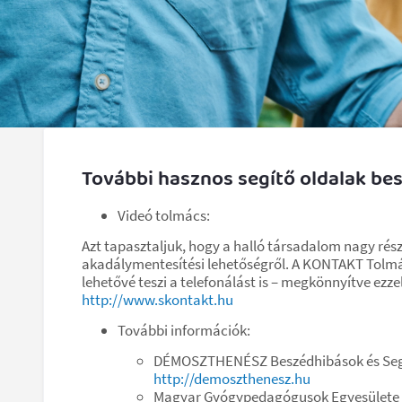
További hasznos segítő oldalak b
Videó tolmács:
Azt tapasztaljuk, hogy a halló társadalom nagy ré
akadálymentesítési lehetőségről. A KONTAKT Tolmác
lehetővé teszi a telefonálást is – megkönnyítve ezz
http://www.skontakt.hu
További információk:
DÉMOSZTHENÉSZ Beszédhibások és Segí
http://demoszthenesz.hu
Magyar Gyógypedagógusok Egyesülete