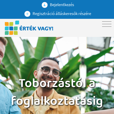
Bejelentkezés
Regisztráció álláskeresők részére
Toborzástól a
foglalkoztatásig