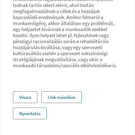
tudnak tartós sikert elérni, ahol tisztán
megfogalmazódnak a célok és a hozzájuk
kapcsolódó eredmények. Amikor felmerül a
munkaerőigény, akkor általában egy problémát,
egy helyzetet kívánnak a munkaadók ezekkel
kezelni. Ilyen helyzet lehet pl. fejlesztések vagy
pénzügyi racionalizálás során a rehabilitációs
hozzájárulás kiváltása, vagy egy szervezeti
kultúraváltás esetén a szervezet sokszínűségi
stratégiájának megvalósítása, vagy akár a
munkaadó társadalmi/szociális elköteleződése is.
Vissza
Link másolása
Nyomtatás