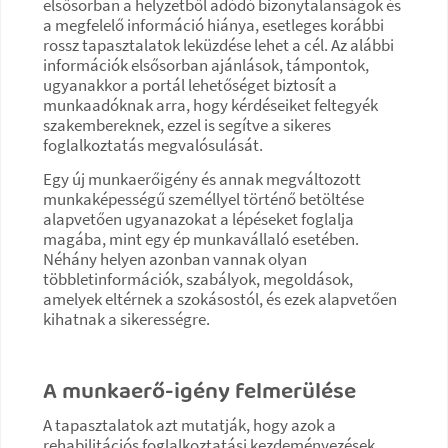
elsősorban a helyzetből adódó bizonytalanságok és
a megfelelő információ hiánya, esetleges korábbi
rossz tapasztalatok leküzdése lehet a cél. Az alábbi
információk elsősorban ajánlások, támpontok,
ugyanakkor a portál lehetőséget biztosít a
munkaadóknak arra, hogy kérdéseiket feltegyék
szakembereknek, ezzel is segítve a sikeres
foglalkoztatás megvalósulását.
Egy új munkaerőigény és annak megváltozott
munkaképességű személlyel történő betöltése
alapvetően ugyanazokat a lépéseket foglalja
magába, mint egy ép munkavállaló esetében.
Néhány helyen azonban vannak olyan
többletinformációk, szabályok, megoldások,
amelyek eltérnek a szokásostól, és ezek alapvetően
kihatnak a sikerességre.
A munkaerő-igény felmerülése
A tapasztalatok azt mutatják, hogy azok a
rehabilitációs foglalkoztatási kezdeményezések