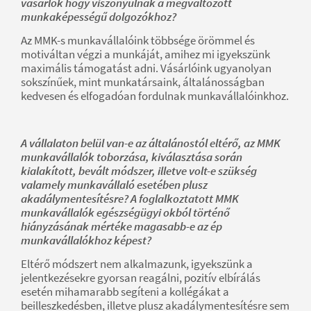
vásárlók hogy viszonyulnak a megváltozott
munkaképességű dolgozókhoz?
Az MMK-s munkavállalóink többsége örömmel és
motiváltan végzi a munkáját, amihez mi igyekszünk
maximális támogatást adni. Vásárlóink ugyanolyan
sokszínűek, mint munkatársaink, általánosságban
kedvesen és elfogadóan fordulnak munkavállalóinkhoz.
A vállalaton belül van-e az általánostól eltérő, az MMK
munkavállalók toborzása, kiválasztása során
kialakított, bevált módszer, illetve volt-e szükség
valamely munkavállaló esetében plusz
akadálymentesítésre? A foglalkoztatott MMK
munkavállalók egészségügyi okból történő
hiányzásának mértéke magasabb-e az ép
munkavállalókhoz képest?
Eltérő módszert nem alkalmazunk, igyekszünk a
jelentkezésekre gyorsan reagálni, pozitív elbírálás
esetén mihamarabb segíteni a kollégákat a
beilleszkedésben, illetve plusz akadálymentesítésre sem