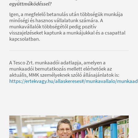
együttműködéssel?
Igen, a megfelelő betanulás után többségük munkája
minőségi és hasznos vállalatunk számára. A
munkavállalók többségétől pedig pozitív
visszajelzéseket kaptunk a munkájukkal és a csapattal
kapcsolatban.
A Tesco Zrt. munkaadói adatlapja, amelyen a
munkaadói bemutatkozás mellett elérhetőek az
aktuális, MMK személyeknek szóló állásajánlatok is:
https://ertekvagy.hu/allaskereses#/munkavallalo/munkaa