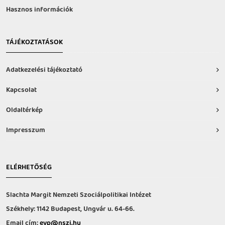
Hasznos információk
TÁJÉKOZTATÁSOK
Adatkezelési tájékoztató
Kapcsolat
Oldaltérkép
Impresszum
ELÉRHETŐSÉG
Slachta Margit Nemzeti Szociálpolitikai Intézet
Székhely: 1142 Budapest, Ungvár u. 64-66.
Email cím:
evp@nszi.hu