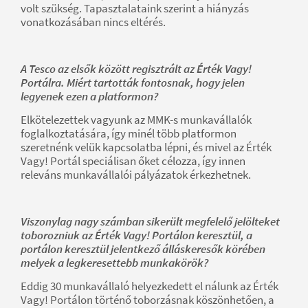
volt szükség. Tapasztalataink szerint a hiányzás
vonatkozásában nincs eltérés.
A Tesco az elsők között regisztrált az Érték Vagy!
Portálra. Miért tartották fontosnak, hogy jelen
legyenek ezen a platformon?
Elkötelezettek vagyunk az MMK-s munkavállalók
foglalkoztatására, így minél több platformon
szeretnénk velük kapcsolatba lépni, és mivel az Érték
Vagy! Portál speciálisan őket célozza, így innen
releváns munkavállalói pályázatok érkezhetnek.
Viszonylag nagy számban sikerült megfelelő jelölteket
toborozniuk az Érték Vagy! Portálon keresztül, a
portálon keresztül jelentkező álláskeresők körében
melyek a legkeresettebb munkakörök?
Eddig 30 munkavállaló helyezkedett el nálunk az Érték
Vagy! Portálon történő toborzásnak köszönhetően, a