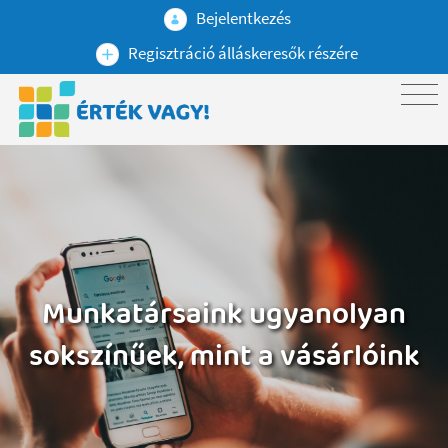
Bejelentkezés
Regisztráció álláskeresők részére
Munkatársaink ugyanolyan
sokszínűek, mint a vásárlóink