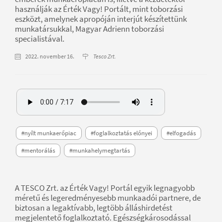
használják az Érték Vagy! Portált, mint toborzási
eszközt, amelynek apropóján interjút készítettünk
munkatársukkal, Magyar Adrienn toborzási
specialistával.
2022. november 16.
Tesco Zrt.
#nyílt munkaerőpiac
#foglalkoztatás előnyei
#elfogadás
#mentorálás
#munkahelymegtartás
A TESCO Zrt. az Érték Vagy! Portál egyik legnagyobb
méretű és legeredményesebb munkaadói partnere, de
biztosan a legaktívabb, legtöbb álláshirdetést
megjelentető foglalkoztató. Egészségkárosodással