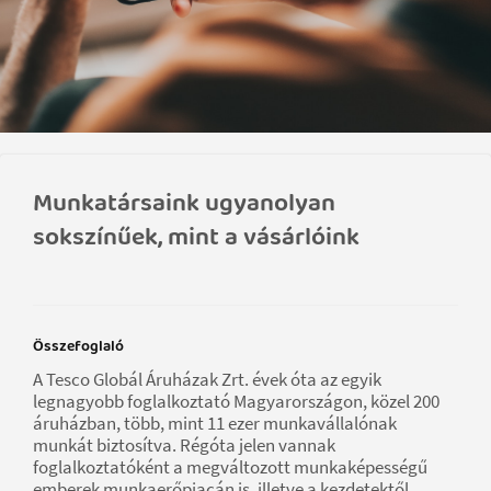
Munkatársaink ugyanolyan
sokszínűek, mint a vásárlóink
Összefoglaló
A Tesco Globál Áruházak Zrt. évek óta az egyik
legnagyobb foglalkoztató Magyarországon, közel 200
áruházban, több, mint 11 ezer munkavállalónak
munkát biztosítva. Régóta jelen vannak
foglalkoztatóként a megváltozott munkaképességű
emberek munkaerőpiacán is, illetve a kezdetektől