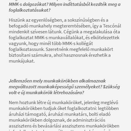
MMK-s dolgozókat? Milyen indíttatásból kezdték meg a
foglalkoztatásukat?
Hiszünk az egyenlőségben, a sokszínűségben és a
befogadó munkahely megteremtésében, így a Tescónál
mindenkit szívesen látunk. Cégünk a megalakulása óta
foglalkoztat MMK-s munkavállalókat, és elkötelezettek
vagyunk, hogy minél több MMK-s kollégát
foglalkoztassunk. Szeretnénk megfelelő munkakört
biztosítani számukra, ahol hasznosnak érezhetik a
munkájukat.
Jellemzően mely munkakörökben alkalmaznak
megváltozott munkaképességű személyeket? Szükség
volt-e új munkakörök létrehozására?
Nem hoztunk létre új munkaköröket, jelenleg meglévő
munkakörökben tudjuk őket foglalkoztatni: legtöbben
áruházi támogató, áruházi munkatárs, bolti eladó
munkakörökben dolgoznak, de adminisztrációs
asszisztens és bevásárlási asszisztens munkakörökben