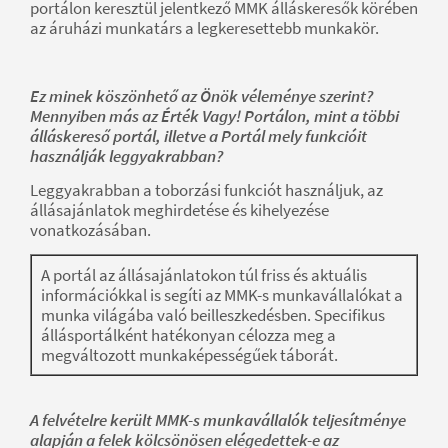
portálon keresztül jelentkező MMK álláskeresők körében
az áruházi munkatárs a legkeresettebb munkakör.
Ez minek köszönhető az Önök véleménye szerint?
Mennyiben más az Érték Vagy! Portálon, mint a többi
álláskereső portál, illetve a Portál mely funkcióit
használják leggyakrabban?
Leggyakrabban a toborzási funkciót használjuk, az
állásajánlatok meghirdetése és kihelyezése
vonatkozásában.
A portál az állásajánlatokon túl friss és aktuális
információkkal is segíti az MMK-s munkavállalókat a
munka világába való beilleszkedésben. Specifikus
állásportálként hatékonyan célozza meg a
megváltozott munkaképességűek táborát.
A felvételre került MMK-s munkavállalók teljesítménye
alapján a felek kölcsönösen elégedettek-e az