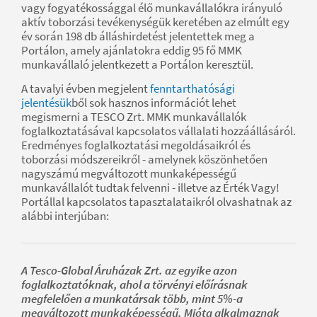
vagy fogyatékossággal élő munkavállalókra irányuló
aktív toborzási tevékenységük keretében az elmúlt egy
év során 198 db álláshirdetést jelentettek meg a
Portálon, amely ajánlatokra eddig 95 fő MMK
munkavállaló jelentkezett a Portálon keresztül.
A tavalyi évben megjelent
fenntarthatósági
jelentésük
ből sok hasznos információt lehet
megismerni a TESCO Zrt. MMK munkavállalók
foglalkoztatásával kapcsolatos vállalati hozzáállásáról.
Eredményes foglalkoztatási megoldásaikról és
toborzási módszereikről - amelynek köszönhetően
nagyszámú megváltozott munkaképességű
munkavállalót tudtak felvenni - illetve az Érték Vagy!
Portállal kapcsolatos tapasztalataikról olvashatnak az
alábbi interjúban:
A Tesco-Global Áruházak Zrt. az egyike azon
foglalkoztatóknak, ahol a törvényi előírásnak
megfelelően a munkatársak több, mint 5%-a
megváltozott munkaképességű. Mióta alkalmaznak