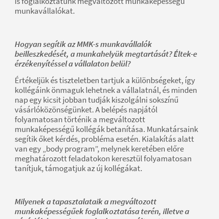
is foglalkoztatunk megváltozott munkaképességű
munkavállalókat.
Hogyan segítik az MMK-s munkavállalók
beilleszkedését, a munkahelyük megtartását? Éltek-e
érzékenyítéssel a vállalaton belül?
Értékeljük és tiszteletben tartjuk a különbségeket, így
kollégáink önmaguk lehetnek a vállalatnál, és minden
nap egy kicsit jobban tudják kiszolgálni sokszínű
vásárlóközönségünket. A belépés napjától
folyamatosan történik a megváltozott
munkaképességű kollégák betanítása. Munkatársaink
segítik őket kérdés, probléma esetén. Kialakítás alatt
van egy „body program”, melynek keretében előre
meghatározott feladatokon keresztül folyamatosan
tanítjuk, támogatjuk az új kollégákat.
Milyenek a tapasztalataik a megváltozott
munkaképességűek foglalkoztatása terén, illetve a