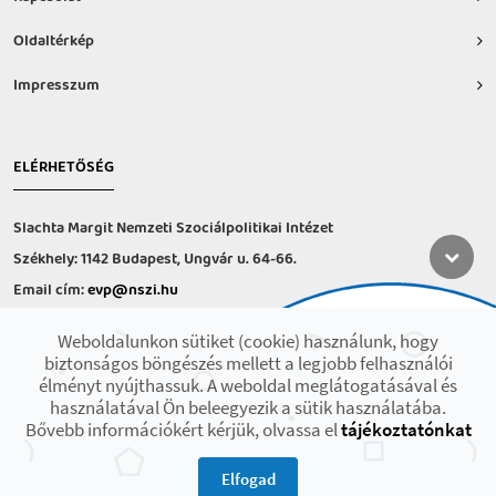
Oldaltérkép
Impresszum
ELÉRHETŐSÉG
Slachta Margit Nemzeti Szociálpolitikai Intézet
Székhely: 1142 Budapest, Ungvár u. 64-66.
Email cím:
evp@nszi.hu
Információs vonal: +36 30 682-6371
Weboldalunkon sütiket (cookie) használunk, hogy
hétfő-csütörtök: 8:00-16:00
biztonságos böngészés mellett a legjobb felhasználói
péntek: 8:00-14.00
élményt nyújthassuk. A weboldal meglátogatásával és
használatával Ön beleegyezik a sütik használatába.
Bővebb információkért kérjük, olvassa el
tájékoztatónkat
2021 © Minden jog fenntartva! Készült az EFOP-1.9.3-VEKOP-17 projekt
keretében.
Elfogad