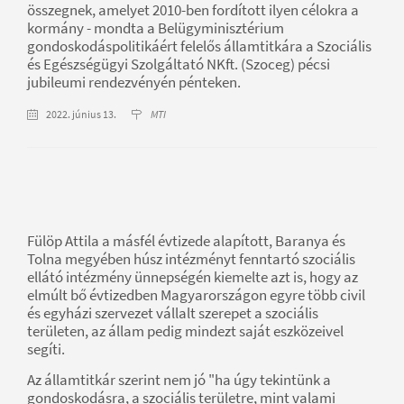
összegnek, amelyet 2010-ben fordított ilyen célokra a
kormány - mondta a Belügyminisztérium
gondoskodáspolitikáért felelős államtitkára a Szociális
és Egészségügyi Szolgáltató NKft. (Szoceg) pécsi
jubileumi rendezvényén pénteken.
2022. június 13.
MTI
Fülöp Attila a másfél évtizede alapított, Baranya és
Tolna megyében húsz intézményt fenntartó szociális
ellátó intézmény ünnepségén kiemelte azt is, hogy az
elmúlt bő évtizedben Magyarországon egyre több civil
és egyházi szervezet vállalt szerepet a szociális
területen, az állam pedig mindezt saját eszközeivel
segíti.
Az államtitkár szerint nem jó "ha úgy tekintünk a
gondoskodásra, a szociális területre, mint valami