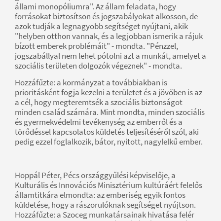
állami monopóliumra". Az állam feladata, hogy
forrásokat biztosítson és jogszabályokat alkosson, de
azok tudják a legnagyobb segítséget nyújtani, akik
"helyben otthon vannak, és a legjobban ismerik a rájuk
bízott emberek problémáit" - mondta. "Pénzzel,
jogszabállyal nem lehet pótolni azt a munkát, amelyet a
szociális területen dolgozók végeznek" - mondta.
Hozzáfűzte: a kormányzat a továbbiakban is
prioritásként fogja kezelni a területet és a jövőben is az
a cél, hogy megteremtsék a szociális biztonságot
minden család számára. Mint mondta, minden szociális
és gyermekvédelmi tevékenység az emberről és a
törődéssel kapcsolatos küldetés teljesítéséről szól, aki
pedig ezzel foglalkozik, bátor, nyitott, nagylelkű ember.
Hoppál Péter, Pécs országgyűlési képviselője, a
Kulturális és Innovációs Minisztérium kultúráért felelős
államtitkára elmondta: az emberiség egyik fontos
küldetése, hogy a rászorulóknak segítséget nyújtson.
Hozzáfűzte: a Szoceg munkatársainak hivatása felér