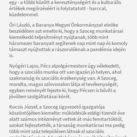
egy - a többi között a kereszténységért és a kulturális
értékek megőrzéséért is folytatatott - harccal,
küzdelemmel.
Őri László, a Baranya Megyei Önkormányzat elnöke
beszédében azt emelte ki, hogy a Szoceg munkatársai
kiemelkedő teljesítményt nyújtanak, több mint
háromezer baranyait segítenek nap mint nap és komoly
támaszt nyújtottak a rászorulóknak a pandémia idején
is.
Nyőgéri Lajos, Pécs alpolgármestere úgy vélekedett,
hogy a szociális munka ott van igazán jó helyen, ahol
szakmaiság és szociális érzékenység van. A Szoceg,
mondta, magas színvonalon látja el tevékenységét,
egyben reményét fejezte ki, hogy Pécsen is bővíti a
jövőben szolgáltatásai körét.
Kocsis József, a Szoceg ügyvezető igazgatója
köszöntőjében kiemelte: működésük eddigi tizenöt éve
alatt számos intézményt vettek át más fenntartóktól,
azokat fejlesztették, a társaság munkatársai ma pedig
több mint száz településen látnak el szociális