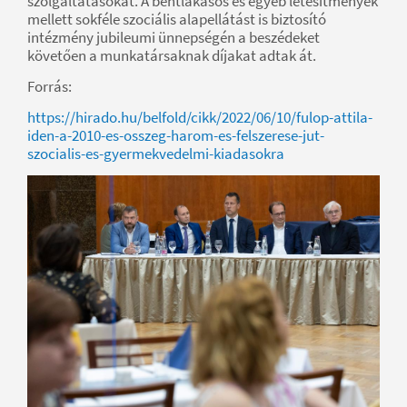
szolgáltatásokat. A bentlakásos és egyéb létesítmények
mellett sokféle szociális alapellátást is biztosító
intézmény jubileumi ünnepségén a beszédeket
követően a munkatársaknak díjakat adtak át.
Forrás:
https://hirado.hu/belfold/cikk/2022/06/10/fulop-attila-
iden-a-2010-es-osszeg-harom-es-felszerese-jut-
szocialis-es-gyermekvedelmi-kiadasokra