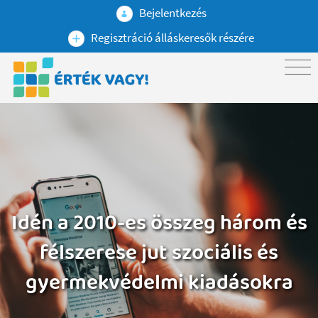
Bejelentkezés
Regisztráció álláskeresők részére
Idén a 2010-es összeg három és
félszerese jut szociális és
gyermekvédelmi kiadásokra