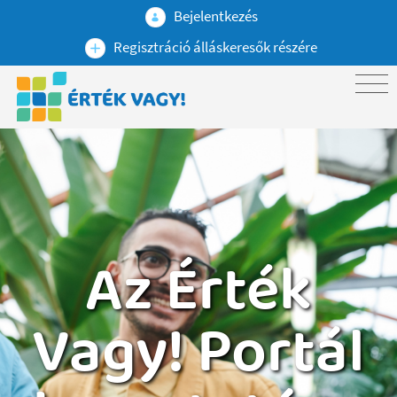
Bejelentkezés
Regisztráció álláskeresők részére
Az Érték
Vagy! Portál