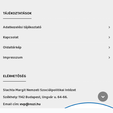
TÁJÉKOZTATÁSOK
Adatkezelési tájékoztató
Kapcsolat
Oldaltérkép
Impresszum
ELÉRHETŐSÉG
Slachta Margit Nemzeti Szociálpolitikai Intézet
Székhely: 1142 Budapest, Ungvár u. 64-66.
Email cím:
evp@nszi.hu
Információs vonal: +36 30 682-6371